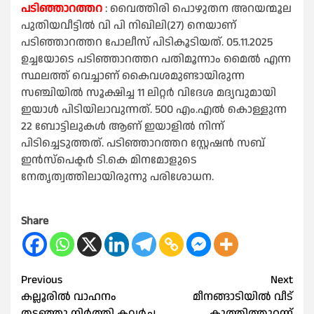
പടിഞ്ഞാറത്തറ
: വൈത്തിരി പൊഴുതന അറയന്മൂല
പുതിയവീട്ടിൽ വി പി നിഖിലി(27) നെയാണ്
പടിഞ്ഞാറത്തറ പോലീസ് പിടികൂടിയത്. 05.11.2025
ഉച്ചയോടെ പടിഞ്ഞാറത്തറ പതിമൂന്നാം മൈൽ എന്ന
സ്ഥലത്ത് വെച്ചാണ് കൈവശമുണ്ടായിരുന്ന
സഞ്ചിയിൽ സൂക്ഷിച്ച 11 ലിറ്റർ വിദേശ മദ്യവുമായി
ഇയാൾ പിടിയിലാവുന്നത്. 500 എം.എൽ കൊള്ളുന്ന
22 ബോട്ടിലുകൾ ആണ് ഇയാളിൽ നിന്ന്
പിടിച്ചെടുത്തത്. പടിഞ്ഞാറത്തറ സ്റ്റേഷൻ സബ്
ഇൻസ്‌പെക്ടർ ടി.കെ മിനമോളുടെ
നേതൃത്വത്തിലായിരുന്നു പരിശോധന.
Share
Post
Previous
Next
കല്ലൂരിൽ വാഹനം
മീനങ്ങാടിയിൽ വീട്
navigation
തടഞ്ഞു നിര്‍ത്തി കവർച്ച
കുത്തിത്തുറന്ന്