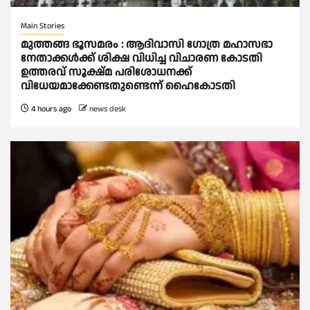
Main Stories
മുത്തങ്ങ ഭൂസമരം : ആദിവാസി ഗോത്ര മഹാസഭാ
നേതാക്കള്‍ക്ക് ശിക്ഷ വിധിച്ച വിചാരണ കോടതി
ഉത്തരവ് സൂക്ഷ്മ പരിശോധനക്ക്
വിധേയമാക്കേണ്ടതുണ്ടെന്ന് ഹൈകോടതി
4 hours ago
news desk