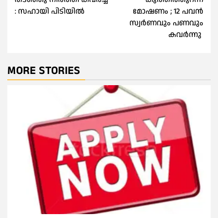
: സഹായി പിടിയില്‍
മോഷണം ; 12 പവൻ
സ്വർണവും പണവും
കവർന്നു
MORE STORIES