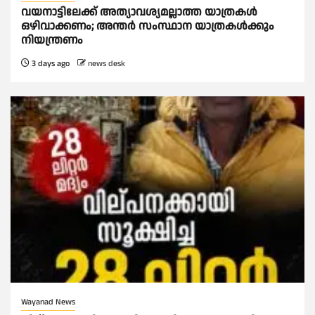
വയനാട്ടിലേക്ക് അത്യാവശ്യമല്ലാത്ത യാത്രകൾ
ഒഴിവാക്കണം; അന്ത‍ർ സംസ്ഥാന യാത്രകൾക്കും
നിയന്ത്രണം
3 days ago
news desk
Wayanad News