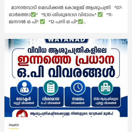
മാനന്തവാടി മെഡിക്കൽ കോളേജ് ആശുപത്രി *07-
ഓർത്തോ
* *9,10-ശിശുരോഗ വിഭാഗം*
*11-
ജനറൽ ഒ പി*
*12-പനി ഒ പി*
...
Health