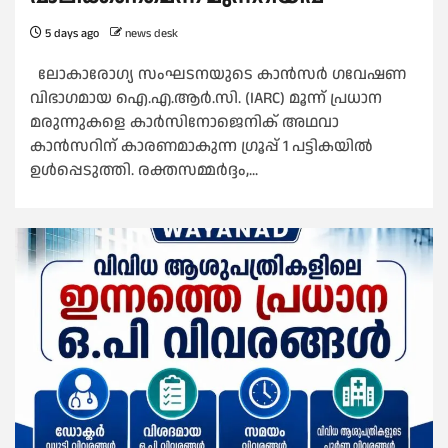
5 days ago
news desk
ലോകാരോഗ്യ സംഘടനയുടെ കാൻസർ ഗവേഷണ
വിഭാഗമായ ഐ.എ.ആർ.സി. (IARC) മൂന്ന് പ്രധാന
മരുന്നുകളെ കാർസിനോജെനിക് അഥവാ
കാൻസറിന് കാരണമാകുന്ന ഗ്രൂപ്പ് 1 പട്ടികയില്‍
ഉള്‍പ്പെടുത്തി. രക്തസമ്മർദ്ദം,...