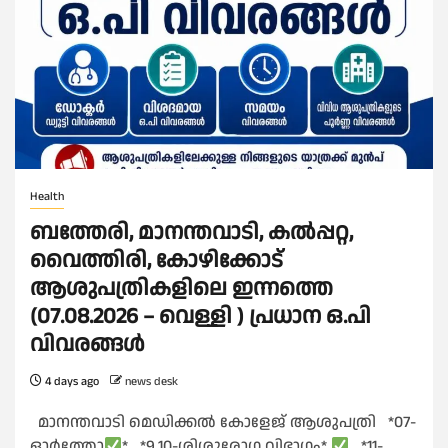
Health
ബത്തേരി, മാനന്തവാടി, കൽപ്പറ്റ,
വൈത്തിരി, കോഴിക്കോട്
ആശുപത്രികളിലെ ഇന്നത്തെ
(07.08.2026 – വെള്ളി ) പ്രധാന ഒ.പി
വിവരങ്ങൾ
4 days ago
news desk
മാനന്തവാടി മെഡിക്കൽ കോളേജ് ആശുപത്രി *07-
ഓർത്തോ
* *9,10-ശിശുരോഗ വിഭാഗം*
*11-