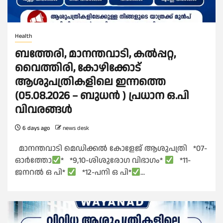
Health
ബത്തേരി, മാനന്തവാടി, കൽപ്പറ്റ,
വൈത്തിരി, കോഴിക്കോട്
ആശുപത്രികളിലെ ഇന്നത്തെ
(05.08.2026 – ബുധൻ ) പ്രധാന ഒ.പി
വിവരങ്ങൾ
6 days ago
news desk
മാനന്തവാടി മെഡിക്കൽ കോളേജ് ആശുപത്രി *07-
ഓർത്തോ
* *9,10-ശിശുരോഗ വിഭാഗം*
*11-
ജനറൽ ഒ പി*
*12-പനി ഒ പി*
...