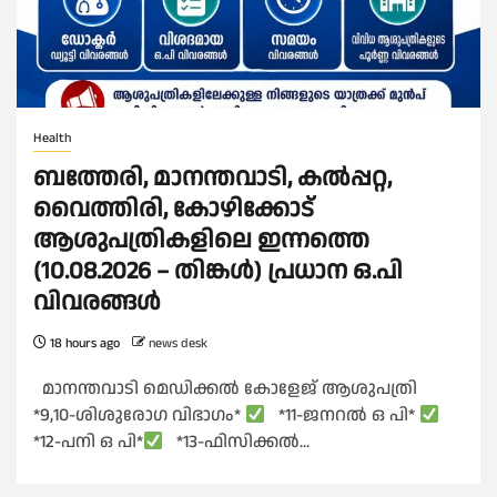
Health
ബത്തേരി, മാനന്തവാടി, കൽപ്പറ്റ,
വൈത്തിരി, കോഴിക്കോട്
ആശുപത്രികളിലെ ഇന്നത്തെ
(10.08.2026 – തിങ്കൾ) പ്രധാന ഒ.പി
വിവരങ്ങൾ
18 hours ago
news desk
മാനന്തവാടി മെഡിക്കൽ കോളേജ് ആശുപത്രി
*9,10-ശിശുരോഗ വിഭാഗം*
*11-ജനറൽ ഒ പി*
*12-പനി ഒ പി*
*13-ഫിസിക്കൽ...