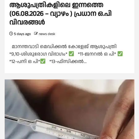
ആശുപത്രികളിലെ ഇന്നത്തെ
(06.08.2026 – വ്യാഴം ) പ്രധാന ഒ.പി
വിവരങ്ങൾ
5 days ago
news desk
മാനന്തവാടി മെഡിക്കൽ കോളേജ് ആശുപത്രി
*9,10-ശിശുരോഗ വിഭാഗം*
*11-ജനറൽ ഒ പി*
*12-പനി ഒ പി*
*13-ഫിസിക്കൽ...