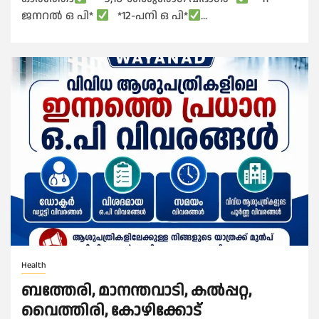
ജനറൽ ഒ പി*
*12-പനി ഒ പി*
...
Health
ബത്തേരി, മാനന്തവാടി, കൽപ്പറ്റ,
വൈത്തിരി, കോഴിക്കോട്