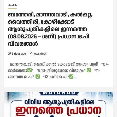
Health
ബത്തേരി, മാനന്തവാടി, കൽപ്പറ്റ,
വൈത്തിരി, കോഴിക്കോട്
ആശുപത്രികളിലെ ഇന്നത്തെ
(08.08.2026 – ശനി) പ്രധാന ഒ.പി
വിവരങ്ങൾ
3 days ago
news desk
മാനന്തവാടി മെഡിക്കൽ കോളേജ് ആശുപത്രി *07-
ഓർത്തോ
* *9,10-ശിശുരോഗ വിഭാഗം*
*11-
ജനറൽ ഒ പി*
*12-പനി ഒ പി*
...