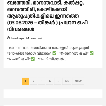
ബത്തേരി, മാനന്തവാടി, കൽപ്പറ്റ,
വൈത്തിരി, കോഴിക്കോട്
ആശുപത്രികളിലെ ഇന്നത്തെ
(03.08.2026 – തിങ്കൾ ) പ്രധാന ഒ.പി
വിവരങ്ങൾ
1 week ago
news desk
മാനന്തവാടി മെഡിക്കൽ കോളേജ് ആശുപത്രി
*9,10-ശിശുരോഗ വിഭാഗം*
*11-ജനറൽ ഒ പി*
*12-പനി ഒ പി*
*13-ഫിസിക്കൽ...
Posts
1
2
3
4
…
66
Next
pagination