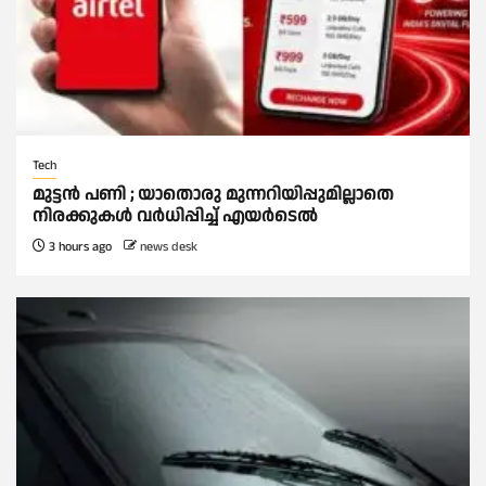
Tech
മുട്ടൻ പണി ; യാതൊരു മുന്നറിയിപ്പുമില്ലാതെ
നിരക്കുകള്‍ വർധിപ്പിച്ച്‌ എയർടെല്‍
3 hours ago
news desk