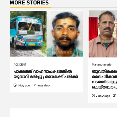
MORE STORIES
ACCIDENT
Mananthavady
പാക്കത്ത് വാഹനാപകടത്തിൽ
യുവതിക്കെ
യുവാവ് മരിച്ചു ; ഒരാള്‍ക്ക് പരിക്ക്
ലൈംഗീകാതി
നടത്തിയാളു
1 day ago
news desk
ചെയ്തവരു
7 days ago