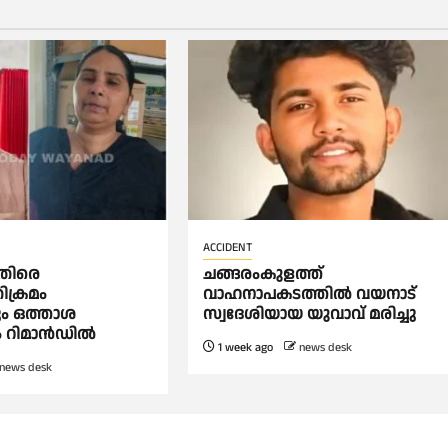
ACCIDENT
തിരെ
ചങ്ങരംകുളത്ത്
ക്രമം
വാഹനാപകടത്തില്‍ വയനാട്
ം ഒത്താശ
സ്വദേശിയായ യുവാവ് മരിച്ചു
ം റിമാൻഡിൽ
1 week ago
news desk
news desk