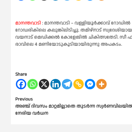
മാനന്തവാടി
: മാനന്തവാടി – വള്ളിയൂര്‍ക്കാവ് റോഡില്‍
റോഡരികിലെ കലുങ്കിലിടിച്ചു. തമിഴ്‌നാട് സ്വദേശിയായ 
വയനാട് മെഡിക്കല്‍ കോളേജില്‍ ചികിത്സതേടി. സീ ഫുഡ
രാവിലെ 4 മണിയോടുകൂടിയായിരുന്നു അപകടം.
Share
Post
Previous
അഞ്ച് ദിവസം മാറ്റമില്ലാതെ തുടര്‍ന്ന സ്വര്‍ണവിലയില്
navigation
നേരിയ വര്‍ധന