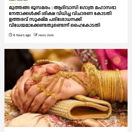
മുത്തങ്ങ ഭൂസമരം : ആദിവാസി ഗോത്ര മഹാസഭാ
നേതാക്കള്‍ക്ക് ശിക്ഷ വിധിച്ച വിചാരണ കോടതി
ഉത്തരവ് സൂക്ഷ്മ പരിശോധനക്ക്
വിധേയമാക്കേണ്ടതുണ്ടെന്ന് ഹൈകോടതി
6 hours ago
news desk