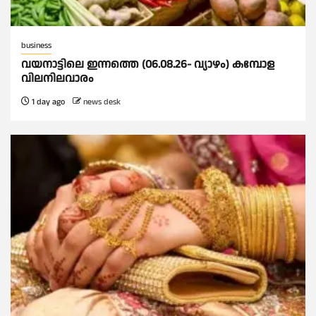
business
വയനാട്ടിലെ ഇന്നത്തെ (06.08.26- വ്യാഴം) കമ്പോള
വിലനിലവാരം
1 day ago
news desk