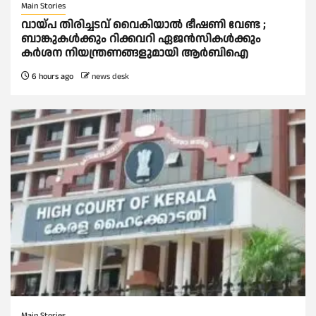
Main Stories
വായ്പ തിരിച്ചടവ് വൈകിയാല്‍ ഭീഷണി വേണ്ട ;
ബാങ്കുകള്‍ക്കും റിക്കവറി ഏജൻസികള്‍ക്കും
കര്‍ശന നിയന്ത്രണങ്ങളുമായി ആര്‍ബിഐ
6 hours ago
news desk
Main Stories