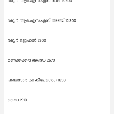
റബ്ബർ ആർ.എസ്.എസ് നാല് 13,500
റബ്ബർ ആർ.എസ്.എസ് അഞ്ച് 12,300
റബ്ബർ ഒട്ടുപാൽ 7200
ഉണക്കക്കപ്പ ആന്ധ്ര 2570
പഞ്ചസാര (50 കിലോഗ്രാം) 1850
മൈദ 1910