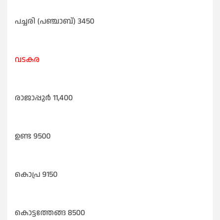
പച്ചരി (പഞ്ചാബ്) 3450
വടകര
രാജാപ്പുർ 11,400
ഉണ്ട 9500
കൊപ്ര 9150
കൊട്ടത്തേങ്ങ 8500