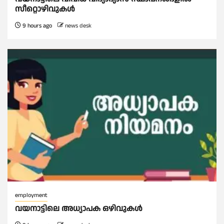
സീറ്റൊഴിവുകൾ
9 hours ago
news desk
employment
വയനാട്ടിലെ അധ്യാപക ഒഴിവുകൾ