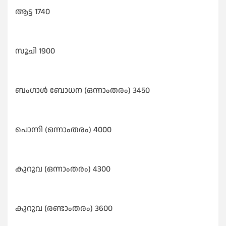
ആട്ട 1740
സൂചി 1900
ബംഗാൾ ബോധന (ഒന്നാംതരം) 3450
പൊന്നി (ഒന്നാംതരം) 4000
കുറുവ (ഒന്നാംതരം) 4300
കുറുവ (രണ്ടാംതരം) 3600