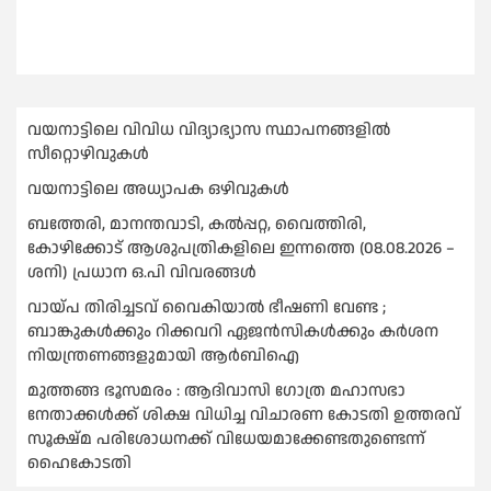
വയനാട്ടിലെ വിവിധ വിദ്യാഭ്യാസ സ്ഥാപനങ്ങളിൽ
സീറ്റൊഴിവുകൾ
വയനാട്ടിലെ അധ്യാപക ഒഴിവുകൾ
ബത്തേരി, മാനന്തവാടി, കൽപ്പറ്റ, വൈത്തിരി,
കോഴിക്കോട് ആശുപത്രികളിലെ ഇന്നത്തെ (08.08.2026 –
ശനി) പ്രധാന ഒ.പി വിവരങ്ങൾ
വായ്പ തിരിച്ചടവ് വൈകിയാല്‍ ഭീഷണി വേണ്ട ;
ബാങ്കുകള്‍ക്കും റിക്കവറി ഏജൻസികള്‍ക്കും കര്‍ശന
നിയന്ത്രണങ്ങളുമായി ആര്‍ബിഐ
മുത്തങ്ങ ഭൂസമരം : ആദിവാസി ഗോത്ര മഹാസഭാ
നേതാക്കള്‍ക്ക് ശിക്ഷ വിധിച്ച വിചാരണ കോടതി ഉത്തരവ്
സൂക്ഷ്മ പരിശോധനക്ക് വിധേയമാക്കേണ്ടതുണ്ടെന്ന്
ഹൈകോടതി