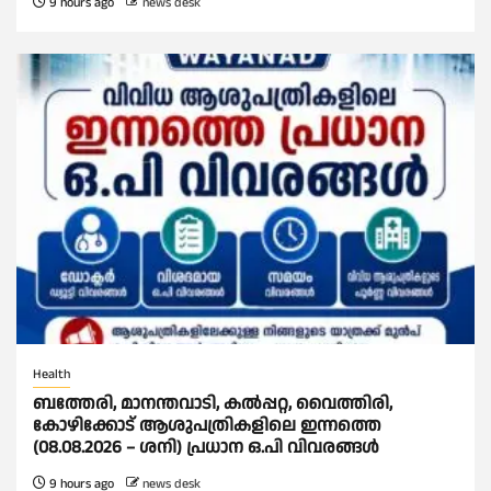
9 hours ago
news desk
Health
ബത്തേരി, മാനന്തവാടി, കൽപ്പറ്റ, വൈത്തിരി,
കോഴിക്കോട് ആശുപത്രികളിലെ ഇന്നത്തെ
(08.08.2026 – ശനി) പ്രധാന ഒ.പി വിവരങ്ങൾ
9 hours ago
news desk