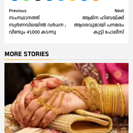
Post
Previous
Next
സംസ്ഥാനത്ത്
ആമിന ഹിബയ്ക്ക്
navigation
സ്വർണവിലയിൽ വർധന ;
ആദരവുമായി പനമരം
വീണ്ടും 41,000 കടന്നു
കുട്ടി പോലീസ്
MORE STORIES