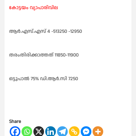
കോട്ടയം വ്യാപാരിവില
ആർ.എസ്‌.എസ്‌ 4 -513250 -12950
തരംതിരിക്കാത്തത്‌ 11850-11900
ഒട്ടുപാൽ 75% ഡി.ആർ.സി 7250
Share