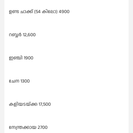
ഉണ്ട ചാക്ക് (54 കിലോ) 4900
റബ്ബർ 12,600
ഇഞ്ചി 1900
ചേന 1300
കളിയടയ്ക്ക 17,500
നേന്ത്രക്കായ 2700