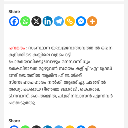
Share
പനമരം
: സംസ്ഥാന യുവജനോത്സവത്തിൽ ഒപ്പന
കളിക്കിടെ കയ്യിലെ വളപൊട്ടി
ചോരയൊലിക്കുമ്പോഴും മനസാന്നിധ്യം
കൈവിടാതെ മുഴുവൻ സമയം കളിച്ച് “എ” ഗ്രേഡ്
നേടിയെത്തിയ ആമിന ഹിബയ്ക്ക്
സ്നേഹോപഹാരം നൽകി ആദരിച്ചു. ചടങ്ങിൽ
അധ്യാപകരായ റീത്തമ്മ ജോർജ് , കെ.രേഖ,
ടി.നവാസ്, കെ.അജിത, പി.ശ്രീനിവാസൻ എന്നിവർ
പങ്കെടുത്തു.
Share