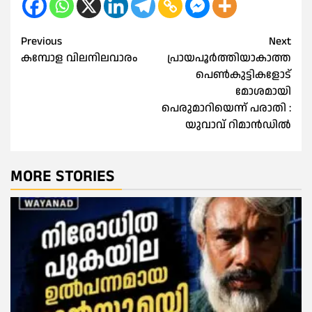
Post
Previous
Next
കമ്പോള വിലനിലവാരം
പ്രായപൂർത്തിയാകാത്ത
navigation
പെൺകുട്ടികളോട്
മോശമായി
പെരുമാറിയെന്ന് പരാതി :
യുവാവ് റിമാൻഡിൽ
MORE STORIES