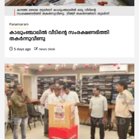
Panamaram
കാപ്പുംഞ്ചാലിൽ വീടിൻ്റെ സംരക്ഷണഭിത്തി
തകർന്നുവീണു
5 days ago
news desk