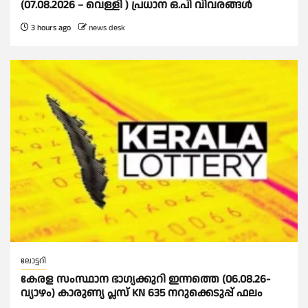
(07.08.2026 – വെള്ളി ) പ്രധാന ഒ.പി വിവരങ്ങൾ
3 hours ago
news desk
ലോട്ടറി
കേരള സംസ്ഥാന ഭാഗ്യക്കുറി ഇന്നത്തെ (06.08.26-
വ്യാഴം) കാരുണ്യ പ്ലസ് KN 635 നറുക്കെടുപ്പ് ഫലം