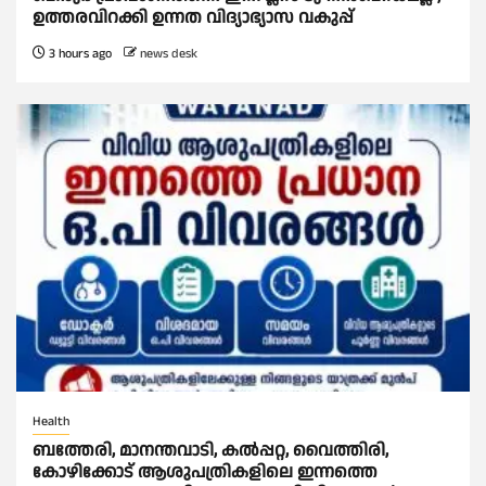
ഉത്തരവിറക്കി ഉന്നത വിദ്യാഭ്യാസ വകുപ്പ്
3 hours ago
news desk
Health
ബത്തേരി, മാനന്തവാടി, കൽപ്പറ്റ, വൈത്തിരി,
കോഴിക്കോട് ആശുപത്രികളിലെ ഇന്നത്തെ