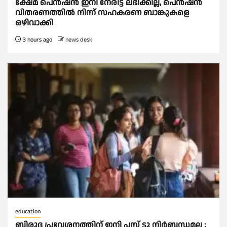
ക്ഷേമ പെൻഷൻ ഇനി നേരിട്ട് ലഭിക്കില്ല, പെൻഷൻ
വിതരണത്തില്‍ നിന്ന് സഹകരണ ബാങ്കുകളെ
ഒഴിവാക്കി
3 hours ago
news desk
education
ബിരുദ പ്രവേശനത്തിന് ഇനി പ്ലസ് ടു നിര്‍ബന്ധമല്ല ;