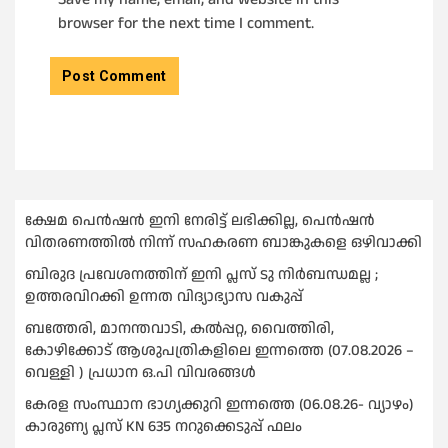
browser for the next time I comment.
ക്ഷേമ പെൻഷൻ ഇനി നേരിട്ട് ലഭിക്കില്ല, പെൻഷൻ
വിതരണത്തില്‍ നിന്ന് സഹകരണ ബാങ്കുകളെ ഒഴിവാക്കി
ബിരുദ പ്രവേശനത്തിന് ഇനി പ്ലസ് ടു നിര്‍ബന്ധമല്ല ;
ഉത്തരവിറക്കി ഉന്നത വിദ്യാഭ്യാസ വകുപ്പ്
ബത്തേരി, മാനന്തവാടി, കൽപ്പറ്റ, വൈത്തിരി,
കോഴിക്കോട് ആശുപത്രികളിലെ ഇന്നത്തെ (07.08.2026 –
വെള്ളി ) പ്രധാന ഒ.പി വിവരങ്ങൾ
കേരള സംസ്ഥാന ഭാഗ്യക്കുറി ഇന്നത്തെ (06.08.26- വ്യാഴം)
കാരുണ്യ പ്ലസ് KN 635 നറുക്കെടുപ്പ് ഫലം