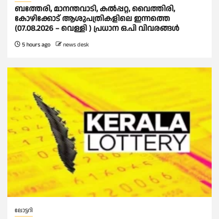
ബത്തേരി, മാനന്തവാടി, കൽപ്പറ്റ, വൈത്തിരി,
കോഴിക്കോട് ആശുപത്രികളിലെ ഇന്നത്തെ
(07.08.2026 – വെള്ളി ) പ്രധാന ഒ.പി വിവരങ്ങൾ
5 hours ago
news desk
ലോട്ടറി