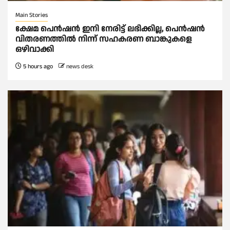
Main Stories
ക്ഷേമ പെൻഷൻ ഇനി നേരിട്ട് ലഭിക്കില്ല, പെൻഷൻ
വിതരണത്തില്‍ നിന്ന് സഹകരണ ബാങ്കുകളെ
ഒഴിവാക്കി
5 hours ago
news desk