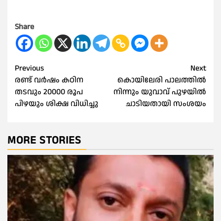
Share
Post
Previous
Next
രണ്ട് വർഷം കഠിന
കൊയിലേരി പാലത്തില്‍
navigation
തടവും 20000 രൂപ
നിന്നും യുവാവ് പുഴയില്‍
പിഴയും ശിക്ഷ വിധിച്ചു
ചാടിയതായി സംശയം
MORE STORIES