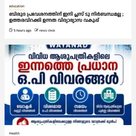
education
ബിരുദ പ്രവേശനത്തിന് ഇനി പ്ലസ് ടു നിര്‍ബന്ധമല്ല ;
ഉത്തരവിറക്കി ഉന്നത വിദ്യാഭ്യാസ വകുപ്പ്
5 hours ago
news desk
Health