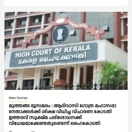
Main Stories
മുത്തങ്ങ ഭൂസമരം : ആദിവാസി ഗോത്ര മഹാസഭാ
നേതാക്കള്‍ക്ക് ശിക്ഷ വിധിച്ച വിചാരണ കോടതി
ഉത്തരവ് സൂക്ഷ്മ പരിശോധനക്ക്
വിധേയമാക്കേണ്ടതുണ്ടെന്ന് ഹൈകോടതി