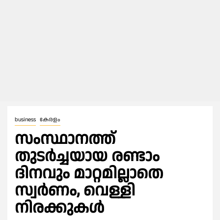
business
കേരളം
സംസ്ഥാനത്ത്
തുടർച്ചയായ രണ്ടാം
ദിനവും മാറ്റമില്ലാതെ
സ്വർണം, വെള്ളി
നിരക്കുകൾ