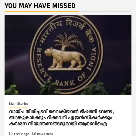
YOU MAY HAVE MISSED
Main Stories
വായ്പ തിരിച്ചടവ് വൈകിയാല്‍ ഭീഷണി വേണ്ട ;
ബാങ്കുകള്‍ക്കും റിക്കവറി ഏജൻസികള്‍ക്കും
കര്‍ശന നിയന്ത്രണങ്ങളുമായി ആര്‍ബിഐ
1 hour ago
news desk