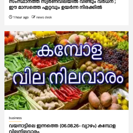
സംസ്ഥാനത്ത് സ്വര്‍ണവിലയില്‍ വീണ്ടും വര്‍ധന ;
ഈ മാസത്തെ ഏറ്റവും ഉയര്‍ന്ന നിരക്കില്‍
1 hour ago
news desk
business
വയനാട്ടിലെ ഇന്നത്തെ (06.08.26- വ്യാഴം) കമ്പോള
വിലനിലവാരം