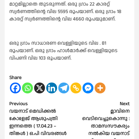
മാറ്റമില്ലാതെ തുടരുന്നത്. ഒരു ഗ്രാം 22 കാരറ്റ്
സ്വർണത്തിന്റെ വില 5595 രൂപയാണ്. ഒരു ഗ്രാം 18
കാരറ്റ് സ്വർണത്തിന്റെ വില 4660 രൂപയുമാണ്.
ഒരു ഗ്രാം സാധാരണ വെള്ളിയുടെ വില . 81
രൂപയാണ്. ഒരു ഗ്രാം ഹാൾമാർക്ക് വെള്ളിയുടെ
വിപണി വില 103 രൂപയാണ്.
Share
Post
Previous
Next
വയനാട് മെഡിക്കൽ
മ്ലാവിനെ
navigation
കോളേജ് ആശുപത്രി
വെടിവെച്ചുകൊന്നു :
ഇന്നത്തെ ( 17.04.23 –
താമസസൗകര്യം
തിങ്കൾ ) ഒ.പി വിവരങ്ങൾ
നൽകിയ വയനാട്