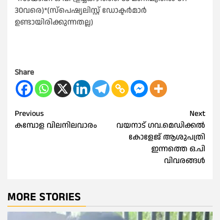
30വരെ)*(സ്പെഷ്യലിസ്റ്റ് ഡോക്ടർമാർ
ഉണ്ടായിരിക്കുന്നതല്ല)
Share
Post
Previous
Next
കമ്പോള വിലനിലവാരം
വയനാട് ഗവ.മെഡിക്കൽ
navigation
കോളേജ് ആശുപത്രി
ഇന്നത്തെ ഒ.പി
വിവരങ്ങൾ
MORE STORIES