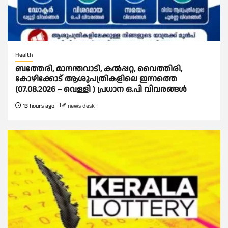
Health
ബത്തേരി, മാനന്തവാടി, കൽപ്പറ്റ, വൈത്തിരി,
കോഴിക്കോട് ആശുപത്രികളിലെ ഇന്നത്തെ
(07.08.2026 – വെള്ളി ) പ്രധാന ഒ.പി വിവരങ്ങൾ
13 hours ago
news desk