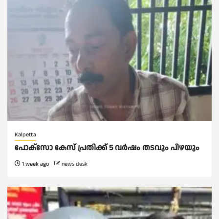
Kalpetta
പോക്സോ കേസ് പ്രതിക്ക് 5 വർഷം തടവും പിഴയും
1 week ago
news desk