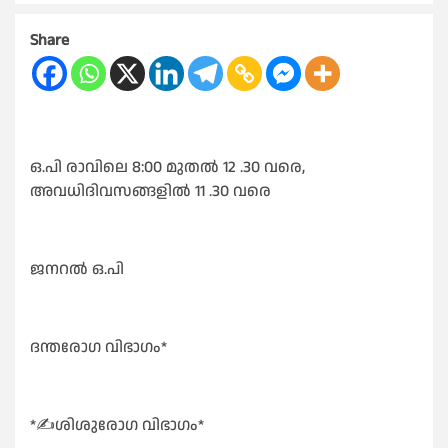
Share
ഒ.പി രാവിലെ 8:00 മുതൽ 12 .30 വരെ,
അവധിദിവസങ്ങളിൽ 11 .30 വരെ
ജനറൽ ഒ.പി
ദന്തരോഗ വിഭാഗം*
*✍️ശിശുരോഗ വിഭാഗം*