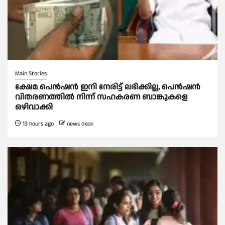
Main Stories
ക്ഷേമ പെൻഷൻ ഇനി നേരിട്ട് ലഭിക്കില്ല, പെൻഷൻ
വിതരണത്തില്‍ നിന്ന് സഹകരണ ബാങ്കുകളെ
ഒഴിവാക്കി
13 hours ago
news desk