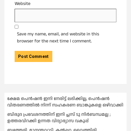
Website
Save my name, email, and website in this
browser for the next time I comment.
ക്ഷേമ പെൻഷൻ ഇനി നേരിട്ട് ലഭിക്കില്ല, പെൻഷൻ
വിതരണത്തില്‍ നിന്ന് സഹകരണ ബാങ്കുകളെ ഒഴിവാക്കി
ബിരുദ പ്രവേശനത്തിന് ഇനി പ്ലസ് ടു നിര്‍ബന്ധമല്ല ;
ഉത്തരവിറക്കി ഉന്നത വിദ്യാഭ്യാസ വകുപ്പ്
ബത്തേരി, മാനന്തവാടി, കൽപ്പറ്റ, വൈത്തിരി,