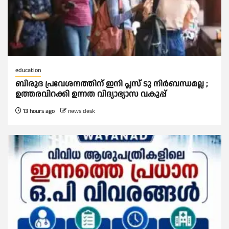
education
ബിരുദ പ്രവേശനത്തിന് ഇനി പ്ലസ് ടു നിര്‍ബന്ധമല്ല ;
ഉത്തരവിറക്കി ഉന്നത വിദ്യാഭ്യാസ വകുപ്പ്
13 hours ago
news desk