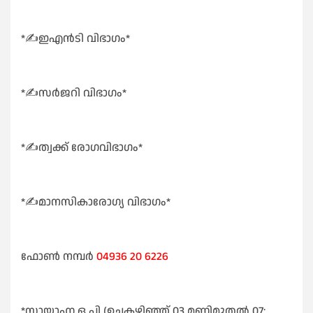
*✍️ഇഎൻടി വിഭാഗം*
*✍️സർജറി വിഭാഗം*
*✍️ത്വക്ക് രോഗവിഭാഗം*
*✍️മാനസികാരോഗ്യ വിഭാഗം*
ഫോൺ നമ്പർ
04936 20 6226
*സായാഹ്ന ഒ പി (ഉച്ചകഴിഞ്ഞ് 03 മണിമുതൽ 07: