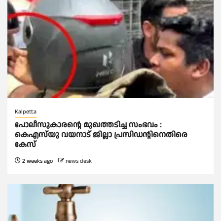
Kalpetta
പോലീസുകാരന്റെ മുഖത്തടിച്ച സംഭവം :
കെഎസ്‌യു വയനാട് ജില്ലാ പ്രസിഡന്റിനെതിരെ
കേസ്
2 weeks ago
news desk