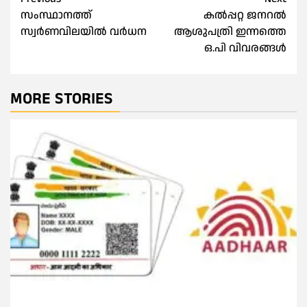
Post
സംസ്ഥാനത്ത്
കൽപ്പറ്റ ജനറൽ
navigation
സ്വർണവിലയിൽ വർധന
ആശുപത്രി ഇന്നത്തെ
ഒ.പി വിവരങ്ങൾ
MORE STORIES