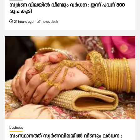
സ്വർണ വിലയില്‍ വീണ്ടും വർധന : ഇന്ന് പവന് 800
രൂപ കൂടി
21 hours ago
news desk
business
സംസ്ഥാനത്ത് സ്വര്‍ണവിലയില്‍ വീണ്ടും വര്‍ധന ;