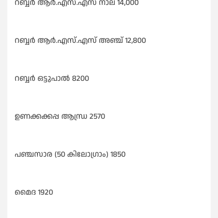
റബ്ബർ ആർ.എസ്.എസ് നാല് 14,000
റബ്ബർ ആർ.എസ്.എസ് അഞ്ച് 12,800
റബ്ബർ ഒട്ടുപാൽ 8200
ഉണക്കക്കപ്പ ആന്ധ്ര 2570
പഞ്ചസാര (50 കിലോഗ്രാം) 1850
മൈദ 1920