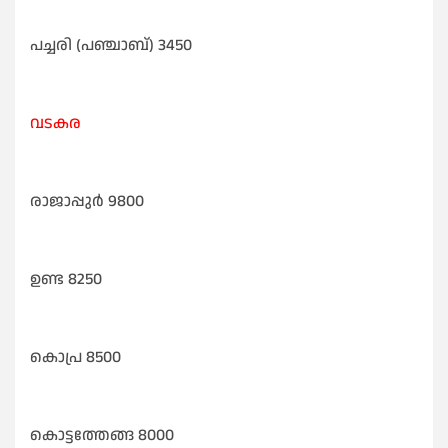
പച്ചരി (പഞ്ചാബ്) 3450
വടകര
രാജാപ്പുർ 9800
ഉണ്ട 8250
കൊപ്ര 8500
കൊട്ടത്തേങ്ങ 8000