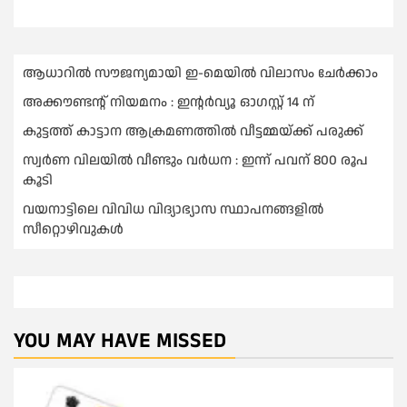
ആധാറിൽ സൗജന്യമായി ഇ-മെയിൽ വിലാസം ചേർക്കാം
അക്കൗണ്ടന്റ് നിയമനം : ഇൻ്റർവ്യൂ ഓഗസ്റ്റ് 14 ന്
കുട്ടത്ത് കാട്ടാന ആക്രമണത്തിൽ വീട്ടമ്മയ്ക്ക് പരുക്ക്
സ്വർണ വിലയില്‍ വീണ്ടും വർധന : ഇന്ന് പവന് 800 രൂപ
കൂടി
വയനാട്ടിലെ വിവിധ വിദ്യാഭ്യാസ സ്ഥാപനങ്ങളിൽ
സീറ്റൊഴിവുകൾ
YOU MAY HAVE MISSED