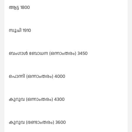
ആട്ട 1800
സൂചി 1910
ബംഗാൾ ബോധന (ഒന്നാംതരം) 3450
പൊന്നി (ഒന്നാംതരം) 4000
കുറുവ (ഒന്നാംതരം) 4300
കുറുവ (രണ്ടാംതരം) 3600