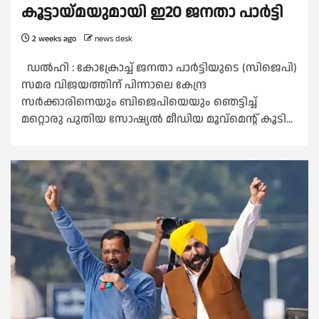
കൂട്ടായ്മയുമായി ഇ20 ജനതാ പാര്‍ട്ടി
2 weeks ago
news desk
ഡല്‍ഹി : കോക്രോച്ച്‌ ജനതാ പാർട്ടിയുടെ (സിജെപി)
സമര വിജയത്തിന് പിന്നാലെ കേന്ദ്ര
സർക്കാരിനെയും ബിജെപിയെയും ഞെട്ടിച്ച്‌
മറ്റൊരു പുതിയ സോഷ്യല്‍ മീഡിയ മൂവ്മെന്റ് കൂടി...