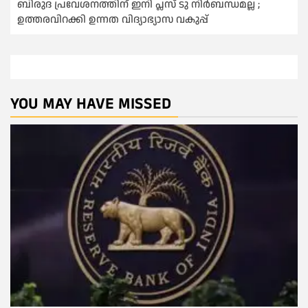
ബിരുദ പ്രവേശനത്തിന് ഇനി പ്ലസ് ടു നിര്‍ബന്ധമല്ല ;
ഉത്തരവിറക്കി ഉന്നത വിദ്യാഭ്യാസ വകുപ്പ്
YOU MAY HAVE MISSED