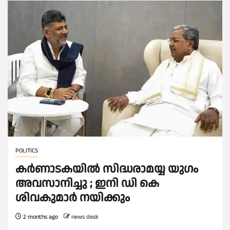
POLITICS
കര്‍ണാടകയില്‍ സിദ്ധരാമയ്യ യുഗം
അവസാനിച്ചു ; ഇനി ഡി കെ
ശിവകുമാർ നയിക്കും
2 months ago
news desk