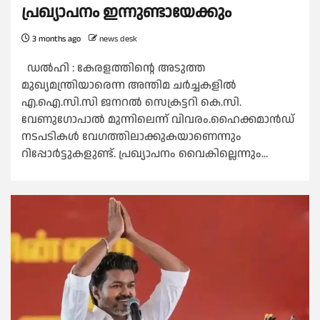
പ്രഖ്യാപനം ഇന്നുണ്ടായേക്കും
3 months ago
news desk
ഡല്‍ഹി : കേരളത്തിന്റെ അടുത്ത
മുഖ്യമന്ത്രിയാരെന്ന അന്തിമ ചർച്ചകളില്‍
എ.ഐ.സി.സി ജനറല്‍ സെക്രട്ടറി കെ.സി.
വേണുഗോപാല്‍ മുന്നിലെന്ന് വിവരം.ഹൈക്കമാൻഡ്
നടപടികള്‍ വേഗത്തിലാക്കുകയാണെന്നും
റിപ്പോർട്ടുകളുണ്ട്. പ്രഖ്യാപനം വൈകില്ലെന്നും...