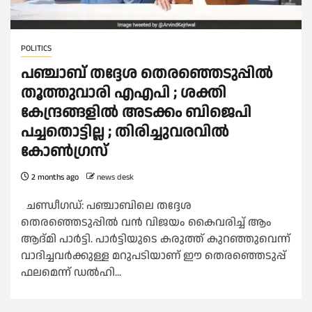
POLITICS
പഞ്ചാബ് തദ്ദേശ തെരഞ്ഞെടുപ്പില്‍
തൂത്തുവാരി എഎപി ; ശക്തി
കേന്ദ്രങ്ങളില്‍ അടക്കം ബിജെപി
പച്ചതൊട്ടില്ല ; തിരിച്ചുവരവില്‍
കോണ്‍ഗ്രസ്‌
2 months ago
news desk
ചണ്ഡീഗഡ്: പഞ്ചാബിലെ തദ്ദേശ
തെരഞ്ഞെടുപ്പില്‍ വൻ വിജയം കൈവരിച്ച്‌ ആം
ആദ്മി പാർട്ടി. പാർട്ടിയുടെ കരുത്ത് കുറഞ്ഞുവെന്ന്
വാദിച്ചവർക്കുള്ള മറുപടിയാണ് ഈ തെരഞ്ഞെടുപ്പ്
ഫലമെന്ന് ഡല്‍ഹി...