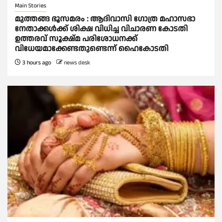
Main Stories
മുത്തങ്ങ ഭൂസമരം : ആദിവാസി ഗോത്ര മഹാസഭാ
നേതാക്കള്‍ക്ക് ശിക്ഷ വിധിച്ച വിചാരണ കോടതി
ഉത്തരവ് സൂക്ഷ്മ പരിശോധനക്ക്
വിധേയമാക്കേണ്ടതുണ്ടെന്ന് ഹൈകോടതി
3 hours ago
news desk