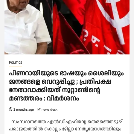
POLITICS
പിണറായിയുടെ ഭാഷയും ശൈലിയും
ജനങ്ങളെ വെറുപ്പിച്ചു ; പ്രതിപക്ഷ
നേതാവാക്കിയത് നൂറ്റാണ്ടിന്റെ
മണ്ടത്തരം : വിമ‍‍‍‍‍‍ര്‍ശനം
3 months ago
news desk
സംസ്ഥാനത്തെ എല്‍ഡിഎഫിന്റെ തെരഞ്ഞെടുപ്പ്
പരാജയത്തില്‍ കൊല്ലം ജില്ലാ നേതൃയോഗങ്ങളിലും