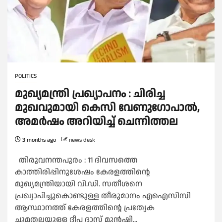
POLITICS
മുഖ്യമന്ത്രി പ്രഖ്യാപനം : ചിരിച്ച
മുഖവുമായി കെസി വേണുഗോപാല്‍,
അമര്‍ഷം അറിയിച്ച്‌ ചെന്നിത്തല
3 months ago
news desk
തിരുവനന്തപുരം : 11 ദിവസത്തെ
കാത്തിരിപ്പിനുശേഷം കേരളത്തിന്റെ
മുഖ്യമന്ത്രിയായി വി.ഡി. സതീശനെ
പ്രഖ്യാപിച്ചുകൊണ്ടുള്ള തീരുമാനം എഐസിസി
ആസ്ഥാനത്ത് കേരളത്തിന്റെ പ്രത്യേക
ചുമതലയുള്ള ദീപ ദാസ് മുൻഷി...