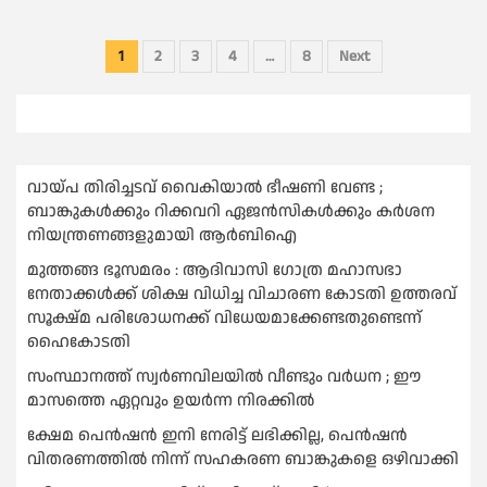
Posts
1
2
3
4
…
8
Next
pagination
വായ്പ തിരിച്ചടവ് വൈകിയാല്‍ ഭീഷണി വേണ്ട ;
ബാങ്കുകള്‍ക്കും റിക്കവറി ഏജൻസികള്‍ക്കും കര്‍ശന
നിയന്ത്രണങ്ങളുമായി ആര്‍ബിഐ
മുത്തങ്ങ ഭൂസമരം : ആദിവാസി ഗോത്ര മഹാസഭാ
നേതാക്കള്‍ക്ക് ശിക്ഷ വിധിച്ച വിചാരണ കോടതി ഉത്തരവ്
സൂക്ഷ്മ പരിശോധനക്ക് വിധേയമാക്കേണ്ടതുണ്ടെന്ന്
ഹൈകോടതി
സംസ്ഥാനത്ത് സ്വര്‍ണവിലയില്‍ വീണ്ടും വര്‍ധന ; ഈ
മാസത്തെ ഏറ്റവും ഉയര്‍ന്ന നിരക്കില്‍
ക്ഷേമ പെൻഷൻ ഇനി നേരിട്ട് ലഭിക്കില്ല, പെൻഷൻ
വിതരണത്തില്‍ നിന്ന് സഹകരണ ബാങ്കുകളെ ഒഴിവാക്കി