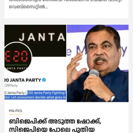
വെബ്‌സൈറ്റില്‍...
POLITICS
ബിജെപിക്ക് അടുത്ത ഷോക്ക്,
സിജെപിയെ പോലെ പുതിയ