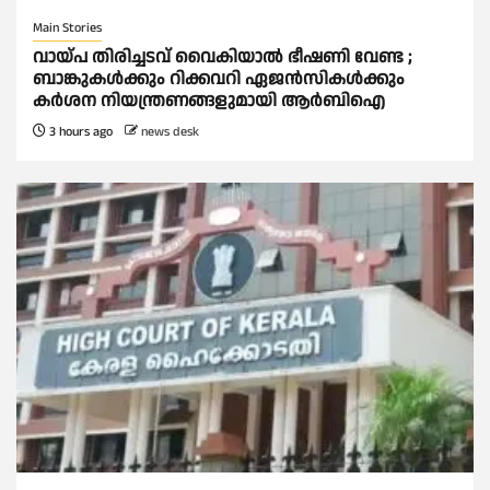
Main Stories
വായ്പ തിരിച്ചടവ് വൈകിയാല്‍ ഭീഷണി വേണ്ട ;
ബാങ്കുകള്‍ക്കും റിക്കവറി ഏജൻസികള്‍ക്കും
കര്‍ശന നിയന്ത്രണങ്ങളുമായി ആര്‍ബിഐ
3 hours ago
news desk