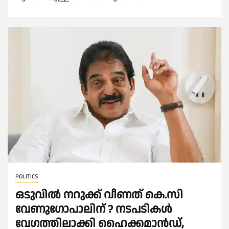
POLITICS
ഒടുവില്‍ നറുക്ക് വീണത് കെ.സി
വേണുഗോപാലിന് ? നടപടികള്‍
വേഗത്തിലാക്കി ഹൈക്കമാൻഡ്,