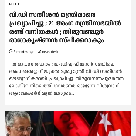
POLITICS
വി.ഡി സതീശൻ മന്ത്രിമാരെ
പ്രഖ്യാപിച്ചു ; 21 അംഗ മന്ത്രിസഭയില്‍
രണ്ട് വനിതകള്‍ ; തിരുവഞ്ചൂര്‍
രാധാകൃഷ്ണൻ സ്പീക്കറാകും
3 months ago
news desk
തിരുവനന്തപുരം : യുഡിഎഫ് മന്ത്രിസഭയിലെ
അംഗങ്ങളെ നിയുക്ത മുഖ്യമന്ത്രി വി ഡി സതീശൻ
ഔദ്യോഗികമായി പ്രഖ്യാപിച്ചു. തിരുവനന്തപുരത്തെ
ലോക്ഭവനിലെത്തി ഗവർണർ രാജേന്ദ്ര വിശ്വനാഥ്
ആർലേകറിന് മന്ത്രിമാരുടെ...