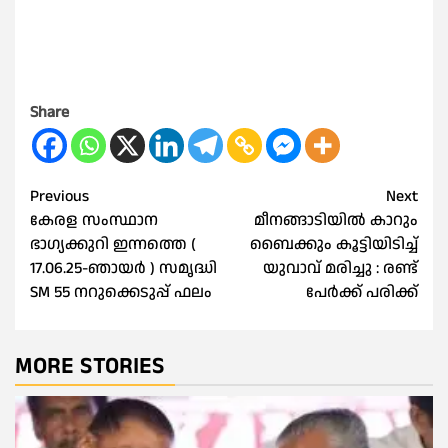
Share
Post
Previous
Next
കേരള സംസ്ഥാന
മീനങ്ങാടിയിൽ കാറും
navigation
ഭാഗ്യക്കുറി ഇന്നത്തെ (
ബൈക്കും കൂട്ടിയിടിച്ച്
17.06.25-ഞായർ ) സമൃദ്ധി
യുവാവ് മരിച്ചു : രണ്ട്
SM 55 നറുക്കെടുപ്പ് ഫലം
പേർക്ക് പരിക്ക്
MORE STORIES