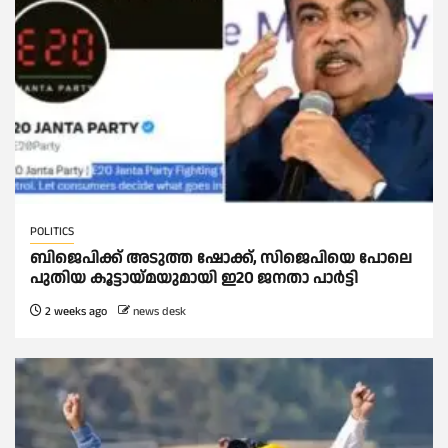
POLITICS
ബിജെപിക്ക് അടുത്ത ഷോക്ക്, സിജെപിയെ പോലെ
പുതിയ കൂട്ടായ്മയുമായി ഇ20 ജനതാ പാര്‍ട്ടി
2 weeks ago
news desk