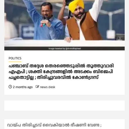
POLITICS
പഞ്ചാബ് തദ്ദേശ തെരഞ്ഞെടുപ്പില്‍ തൂത്തുവാരി
എഎപി ; ശക്തി കേന്ദ്രങ്ങളില്‍ അടക്കം ബിജെപി
പച്ചതൊട്ടില്ല ; തിരിച്ചുവരവില്‍ കോണ്‍ഗ്രസ്‌
2 months ago
news desk
വായ്പ തിരിച്ചടവ് വൈകിയാല്‍ ഭീഷണി വേണ്ട ;