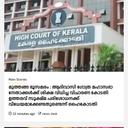
Main Stories
മുത്തങ്ങ ഭൂസമരം : ആദിവാസി ഗോത്ര മഹാസഭാ
നേതാക്കള്‍ക്ക് ശിക്ഷ വിധിച്ച വിചാരണ കോടതി
ഉത്തരവ് സൂക്ഷ്മ പരിശോധനക്ക്
വിധേയമാക്കേണ്ടതുണ്ടെന്ന് ഹൈകോടതി
22 minutes ago
news desk