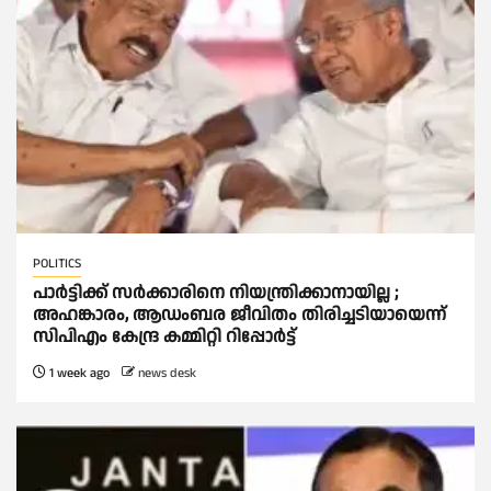
POLITICS
പാര്‍ട്ടിക്ക് സര്‍ക്കാരിനെ നിയന്ത്രിക്കാനായില്ല ;
അഹങ്കാരം, ആഡംബര ജീവിതം തിരിച്ചടിയായെന്ന്
സിപിഎം കേന്ദ്ര കമ്മിറ്റി റിപ്പോര്‍ട്ട്
1 week ago
news desk