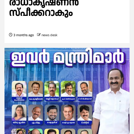
രാധാകൃഷ്ണൻ
സ്പീക്കറാകും
3 months ago
news desk