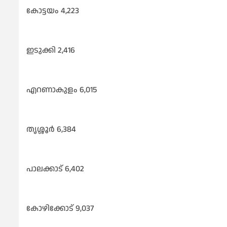
കോട്ടയം 4,223
ഇടുക്കി 2,416
എറണാകുളം 6,015
തൃശ്ശൂർ 6,384
പാലക്കാട് 6,402
കോഴിക്കോട് 9,037