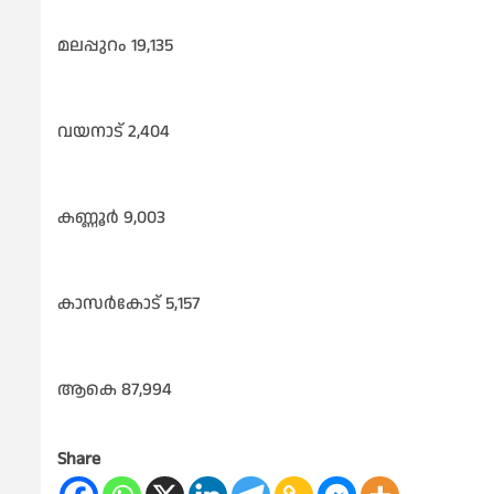
മലപ്പുറം 19,135
വയനാട് 2,404
കണ്ണൂർ 9,003
കാസർകോട് 5,157
ആകെ 87,994
Share