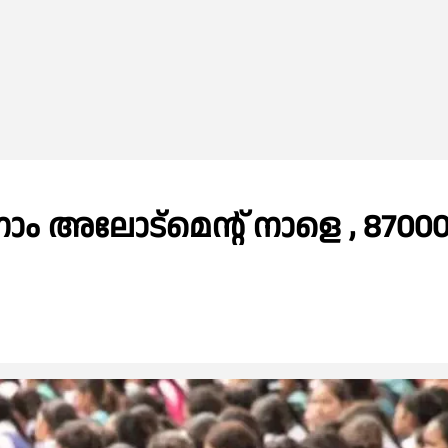
നാം അലോട്‌മെൻ്റ് നാളെ , 8700