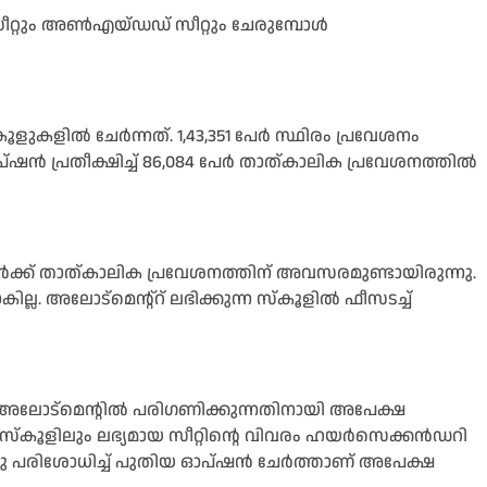
 സീറ്റും അൺഎയ്‌ഡഡ് സീറ്റും ചേരുമ്പോൾ
കൂളുകളിൽ ചേർന്നത്. 1,43,351 പേർ സ്ഥിരം പ്രവേശനം
ൻ പ്രതീക്ഷിച്ച് 86,084 പേർ താത്കാലിക പ്രവേശനത്തിൽ
വർക്ക് താത്കാലിക പ്രവേശനത്തിന് അവസരമുണ്ടായിരുന്നു.
്ല. അലോട്മെന്റ്റ് ലഭിക്കുന്ന സ്കൂളിൽ ഫീസടച്ച്
റി അലോട്മെന്റിൽ പരിഗണിക്കുന്നതിനായി അപേക്ഷ
 സ്കൂളിലും ലഭ്യമായ സീറ്റിൻ്റെ വിവരം ഹയർസെക്കൻഡറി
 ഇതു പരിശോധിച്ച് പുതിയ ഓപ്ഷൻ ചേർത്താണ് അപേക്ഷ