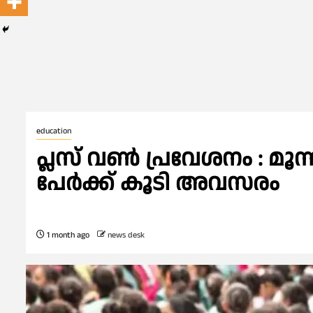
education
പ്ലസ് വൺ പ്രവേശനം : മൂന്
പേർക്ക് കൂടി അവസരം
1 month ago
news desk