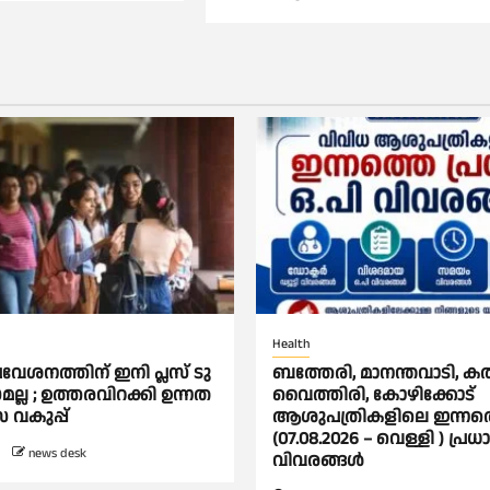
Health
രവേശനത്തിന് ഇനി പ്ലസ് ടു
ബത്തേരി, മാനന്തവാടി, കൽപ്
മല്ല ; ഉത്തരവിറക്കി ഉന്നത
വൈത്തിരി, കോഴിക്കോട്
സ വകുപ്പ്
ആശുപത്രികളിലെ ഇന്നത
(07.08.2026 – വെള്ളി ) പ്രധ
news desk
വിവരങ്ങൾ