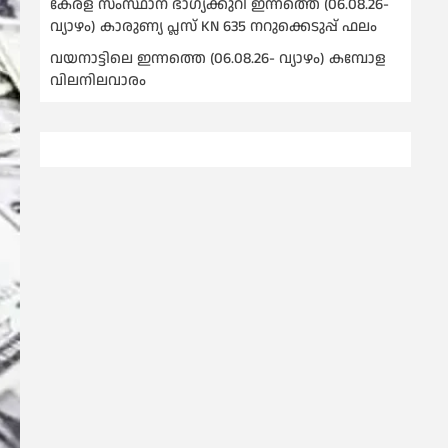
കേരള സംസ്ഥാന ഭാഗ്യക്കുറി ഇന്നത്തെ (06.08.26-
വ്യാഴം) കാരുണ്യ പ്ലസ് KN 635 നറുക്കെടുപ്പ് ഫലം
വയനാട്ടിലെ ഇന്നത്തെ (06.08.26- വ്യാഴം) കമ്പോള
വിലനിലവാരം