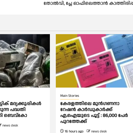
തോല്‍വി, പ്ലേ ഓഫിലെത്താൻ കാത്തിരിപ്പ
Main Stories
്റിക് മദ്യക്കുപ്പികള്‍
കേരളത്തിലെ മുന്‍ഗണനാ
കുന്ന പദ്ധതി
റേഷന്‍ കാര്‍ഡുകാർക്ക്
ക്കി ബെവ്കോ
എ.ഐയുടെ പൂട്ട് : 86,000 പേര്‍
പുറത്തേക്ക്
news desk
16 hours ago
news desk