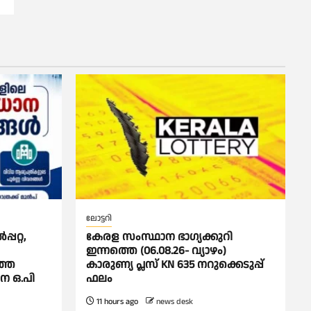
ലോട്ടറി
പറ്റ,
കേരള സംസ്ഥാന ഭാഗ്യക്കുറി
ഇന്നത്തെ (06.08.26- വ്യാഴം)
്തെ
കാരുണ്യ പ്ലസ് KN 635 നറുക്കെടുപ്പ്
ാന ഒ.പി
ഫലം
11 hours ago
news desk