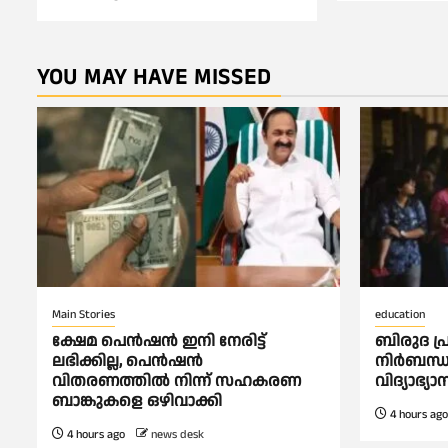
YOU MAY HAVE MISSED
Main Stories
education
ക്ഷേമ പെൻഷൻ ഇനി നേരിട്ട്
ബിരുദ പ്
ലഭിക്കില്ല, പെൻഷൻ
നിര്‍ബന്ധ
വിതരണത്തില്‍ നിന്ന് സഹകരണ
വിദ്യാഭ്യാ
ബാങ്കുകളെ ഒഴിവാക്കി
4 hours ago
4 hours ago
news desk