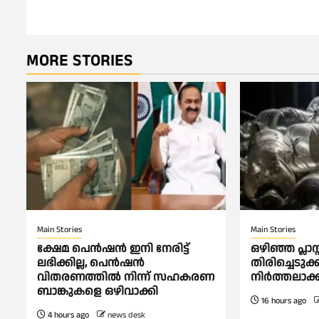
navigation
MORE STORIES
Main Stories
Main Stories
ക്ഷേമ പെൻഷൻ ഇനി നേരിട്ട്
ഒഴിഞ്ഞ പ്ലാസ്റ
ലഭിക്കില്ല, പെൻഷൻ
തിരിച്ചെടുക്
വിതരണത്തില്‍ നിന്ന് സഹകരണ
നിര്‍ത്തലാ
ബാങ്കുകളെ ഒഴിവാക്കി
16 hours ago
4 hours ago
news desk