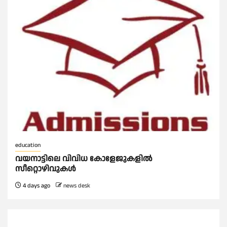
education
വയനാട്ടിലെ വിവിധ കോളേജുകളിൽ
സീറ്റൊഴിവുകൾ
4 days ago
news desk