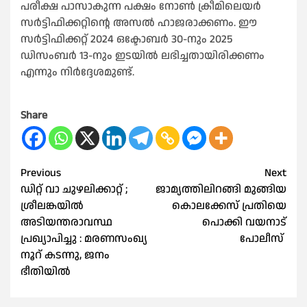
പരീക്ഷ പാസാകുന്ന പക്ഷം നോണ്‍ ക്രീമിലെയർ
സർട്ടിഫിക്കറ്റിന്റെ അസല്‍ ഹാജരാക്കണം. ഈ
സർട്ടിഫിക്കറ്റ് 2024 ഒക്ടോബർ 30-നും 2025
ഡിസംബർ 13-നും ഇടയില്‍ ലഭിച്ചതായിരിക്കണം
എന്നും നിർദ്ദേശമുണ്ട്.
Share
Post
Previous
Next
ഡിറ്റ് വാ ചുഴലിക്കാറ്റ് ;
ജാമ്യത്തിലിറങ്ങി മുങ്ങിയ
navigation
ശ്രീലങ്കയില്‍
കൊലക്കേസ് പ്രതിയെ
അടിയന്തരാവസ്ഥ
പൊക്കി വയനാട്
പ്രഖ്യാപിച്ചു : മരണസംഖ്യ
പോലീസ്
നൂറ് കടന്നു, ജനം
ഭീതിയില്‍