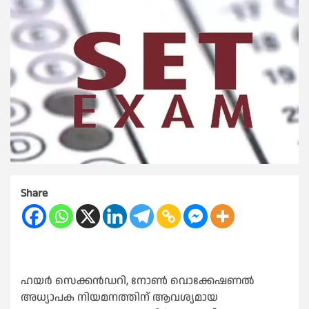
Share
ഹയർ സെക്കൻഡറി, നോണ്‍ വൊക്കേഷണല്‍
അധ്യാപക നിയമനത്തിന് ആവശ്യമായ