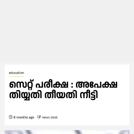
education
സെറ്റ് പരീക്ഷ : അപേക്ഷ
തിയ്യതി തീയതി നീട്ടി
8 months ago
news desk