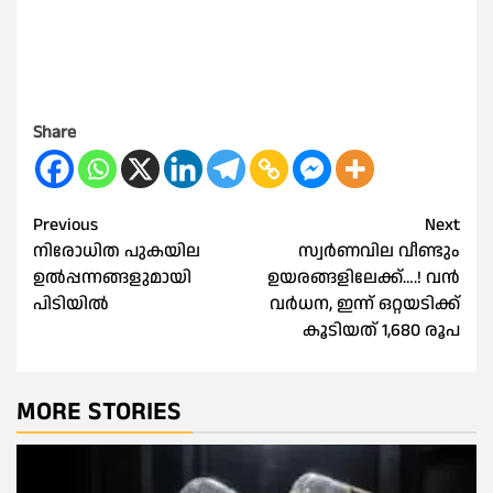
Share
Post
Previous
Next
നിരോധിത പുകയില
സ്വര്‍ണവില വീണ്ടും
navigation
ഉൽപ്പന്നങ്ങളുമായി
ഉയരങ്ങളിലേക്ക്….! വൻ
പിടിയിൽ
വര്‍ധന, ഇന്ന് ഒറ്റയടിക്ക്
കൂടിയത് 1,680 രൂപ
MORE STORIES