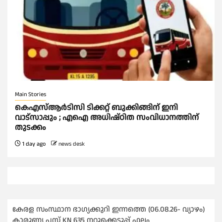
Main Stories
കെഎസ്‌ആര്‍ടിസി ടിക്കറ്റ് ബുക്കിങ്ങിന് ഇനി
വാട്സാപ്പും ; എഐ അധിഷ്‌ഠിത സംവിധാനത്തിന്
തുടക്കം
1 day ago
news desk
കേരള സംസ്ഥാന ഭാഗ്യക്കുറി ഇന്നത്തെ (06.08.26- വ്യാഴം)
കാരുണ്യ പ്ലസ് KN 635 നറുക്കെടുപ്പ് ഫലം