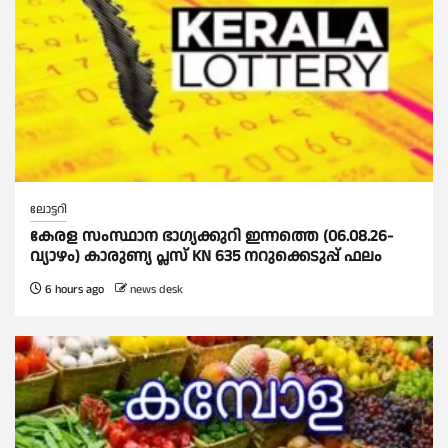
ലോട്ടറി
കേരള സംസ്ഥാന ഭാഗ്യക്കുറി ഇന്നത്തെ (06.08.26-
വ്യാഴം) കാരുണ്യ പ്ലസ് KN 635 നറുക്കെടുപ്പ് ഫലം
6 hours ago
news desk