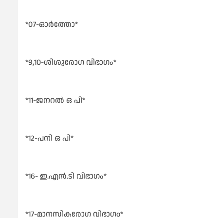
*07-ഓർത്തോ*
*9,10-ശിശുരോഗ വിഭാഗം*
*11-ജനറൽ ഒ പി*
*12-പനി ഒ പി*
*16- ഇ.എൻ.ടി വിഭാഗം*
*17-മാനസികരോഗ വിഭാഗo*