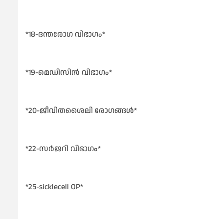
*18-ദന്തരോഗ വിഭാഗം*
*19-മെഡിസിൻ വിഭാഗം*
*20-ജീവിതശൈലി രോഗങ്ങൾ*
*22-സർജറി വിഭാഗം*
*25-sicklecell OP*