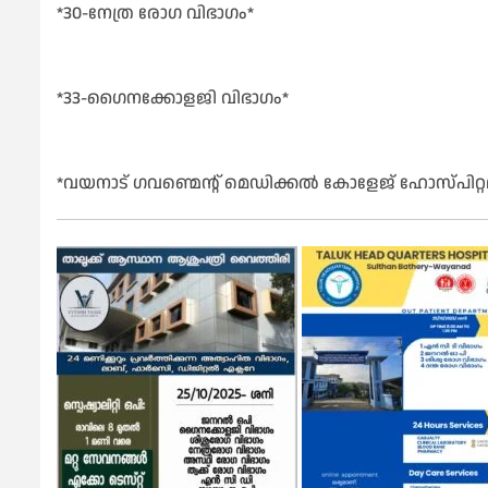
*30-നേത്ര രോഗ വിഭാഗം*
*33-ഗൈനക്കോളജി വിഭാഗം*
*വയനാട് ഗവണ്മെന്റ് മെഡിക്കൽ കോളേജ് ഹോസ്പിറ്റല