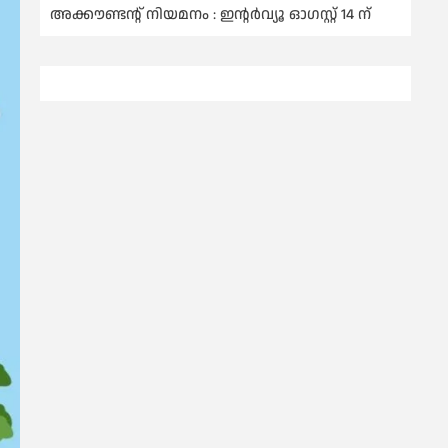
അക്കൗണ്ടന്റ് നിയമനം : ഇൻ്റർവ്യൂ ഓഗസ്റ്റ് 14 ന്