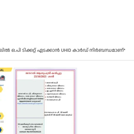
ിൽ ഒ.പി ടിക്കറ്റ് എടക്കാൻ UHID കാർഡ് നിർബന്ധമാണ്*