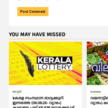
YOU MAY HAVE MISSED
ലോട്ടറി
business
കേരള സംസ്ഥാന ഭാഗ്യക്കുറി
വയനാട്ടില
ഇന്നത്തെ (06.08.26- വ്യാഴം)
വ്യാഴം) 
കാരുണ്യ പ്ലസ് KN 635 നറുക്കെടുപ്പ്