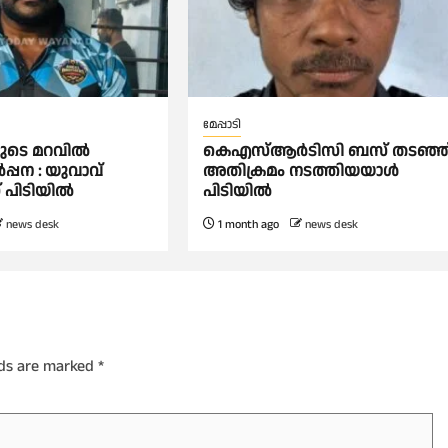
മേപ്പാടി
യുടെ മറവിൽ
കെഎസ്ആർടിസി ബസ് തടഞ്ഞ
്പന : യുവാവ്
അതിക്രമം നടത്തിയയാൾ
പിടിയിൽ
പിടിയിൽ
news desk
1 month ago
news desk
lds are marked
*