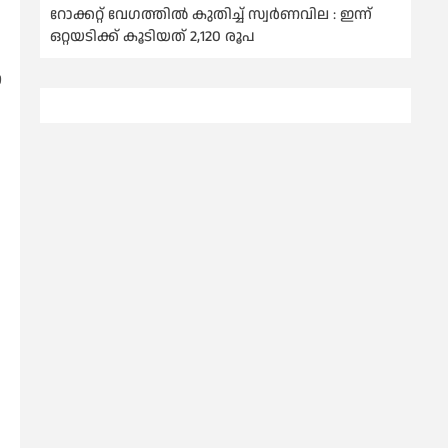
റോക്കറ്റ് വേഗത്തില്‍ കുതിച്ച് സ്വര്‍ണവില : ഇന്ന്
ഒറ്റയടിക്ക് കൂടിയത് 2,120 രൂപ
െ