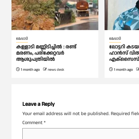
മേപ്പാടി
മേപ്പാടി
കള്ളാടി മണ്ണിടിച്ചില്‍ : രണ്ട്
ലോട്ടറി കട
മരണം, പരിക്കേറ്റവർ
ഹാൻസ് വിൽപ
ആശുപത്രിയിൽ
എക്സൈസ് 
1 month ago
news desk
1 month ago
Leave a Reply
Your email address will not be published.
Required fie
Comment
*