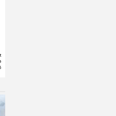
t
െ
ൽ