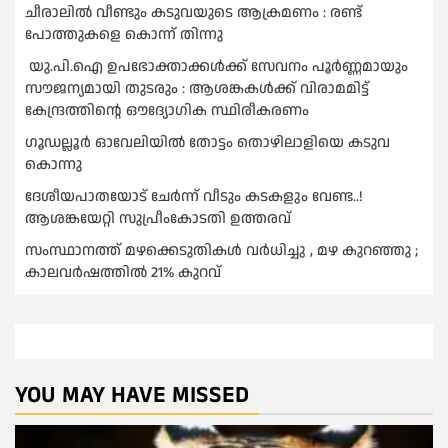
ചീരാലിൽ വീണ്ടും കടുവയുടെ ആക്രമണം : രണ്ട്
പോത്തുകളെ കൊന്ന് തിന്നു
യു.പി.ഐ ഉപഭോക്താക്കള്‍ക്ക് സേവനം പൂര്‍ണ്ണമായും
സൗജന്യമായി തുടരും : ആശങ്കകള്‍ക്ക് വിരാമമിട്ട്
കേന്ദ്രത്തിന്റെ ഔദ്യോഗിക സ്ഥിരീകരണം
ഗൂഡല്ലൂർ ഓവേലിയിൽ തോട്ടം തൊഴിലാളിയെ കടുവ
കൊന്നു
ദേശീയപാതയോട് ചേര്‍ന്ന് വീടും കടകളും വേണ്ട..!
ആശങ്കയേറ്റി സുപ്രീംകോടതി ഉത്തരവ്
സംസ്ഥാനത്ത് മഴക്കെടുതികള്‍ വര്‍ധിച്ചു , മഴ കുറഞ്ഞു ;
കാലവര്‍ഷത്തില്‍ 21% കുറവ്
YOU MAY HAVE MISSED