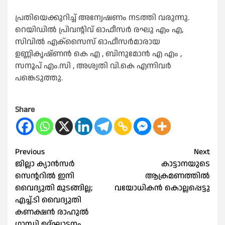
പ്രതിയെക്കുറിച്ച് അന്വേഷണം നടത്തി വരുന്നു.
റെയിഡിൽ പ്രിവന്റിവ് ഓഫീസർ രഘു എം എ,
സിവിൽ എക്സൈസ് ഓഫീസർമാരായ
ഉണ്ണികൃഷ്ണൻ കെ എ , ബിനുമോൻ എ എം ,
സനൂപ് എം.സി , അശ്വതി വി.കെ എന്നിവർ
പങ്കെടുത്തു.
Share
Post
Previous
Next
ജില്ലാ ക്യാന്‍സര്‍
കാട്ടാനയുടെ
navigation
സെന്ററില്‍ ഇനി
ആക്രമണത്തില്‍
വൈദ്യുതി മുടങ്ങില്ല;
വയോധികൻ കൊല്ലപ്പെട്ടു
എച്ച്.ടി വൈദ്യുതി
കണക്ഷന്‍ രാഹുല്‍
ഗാന്ധി ഉദ്ഘാടനം