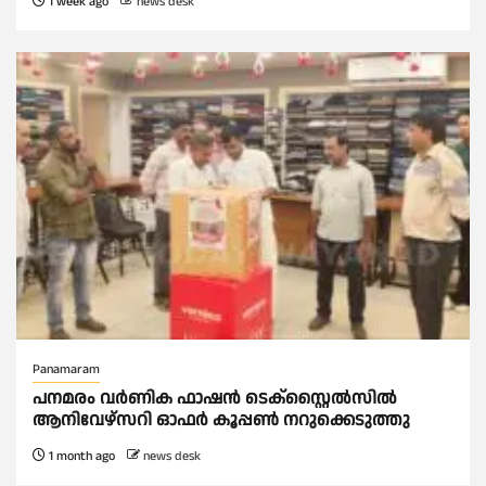
1 week ago
news desk
Panamaram
പനമരം വർണിക ഫാഷൻ ടെക്സ്റ്റൈൽസിൽ
ആനിവേഴ്‌സറി ഓഫർ കൂപ്പൺ നറുക്കെടുത്തു
1 month ago
news desk