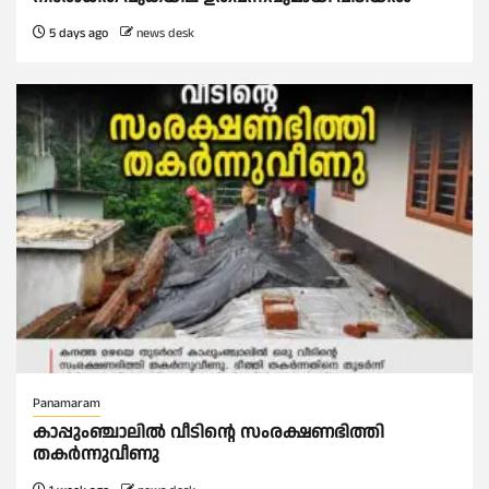
5 days ago
news desk
Panamaram
കാപ്പുംഞ്ചാലിൽ വീടിൻ്റെ സംരക്ഷണഭിത്തി
തകർന്നുവീണു