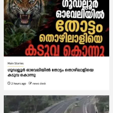
Main Stories
ഗൂഡല്ലൂർ ഓവേലിയിൽ തോട്ടം തൊഴിലാളിയെ
കടുവ കൊന്നു
2 hours ago
news desk