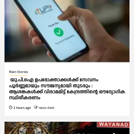
Main Stories
യു.പി.ഐ ഉപഭോക്താക്കള്‍ക്ക് സേവനം
പൂര്‍ണ്ണമായും സൗജന്യമായി തുടരും :
ആശങ്കകള്‍ക്ക് വിരാമമിട്ട് കേന്ദ്രത്തിന്റെ ഔദ്യോഗിക
സ്ഥിരീകരണം
2 hours ago
news desk