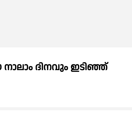
യ നാലാം ദിനവും ഇടിഞ്ഞ്