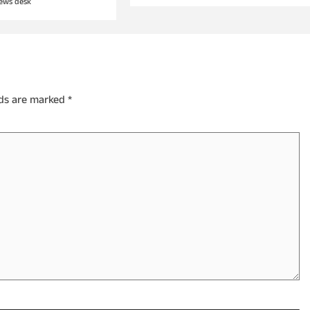
ews desk
lds are marked
*