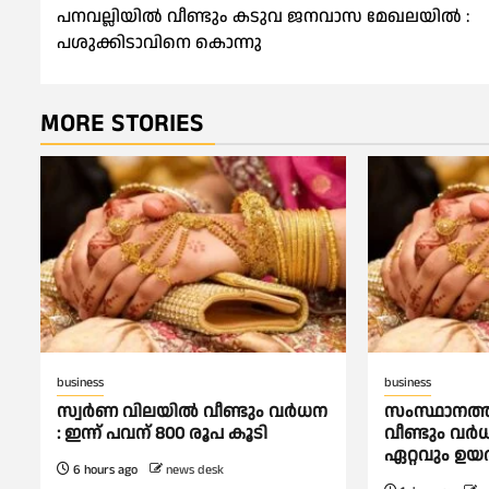
പനവല്ലിയില്‍ വീണ്ടും കടുവ ജനവാസ മേഖലയിൽ :
navigation
പശുക്കിടാവിനെ കൊന്നു
MORE STORIES
business
business
സ്വർണ വിലയില്‍ വീണ്ടും വർധന
സംസ്ഥാനത്ത്
: ഇന്ന് പവന് 800 രൂപ കൂടി
വീണ്ടും വര
ഏറ്റവും ഉയര്
6 hours ago
news desk