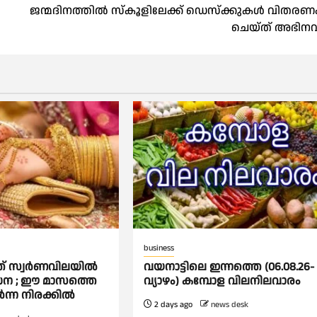
ജന്മദിനത്തിൽ സ്കൂളിലേക്ക് ഡെസ്ക്കുകൾ വിതരണ
ചെയ്ത് അഭിനവ
business
 സ്വര്‍ണവിലയില്‍
വയനാട്ടിലെ ഇന്നത്തെ (06.08.26-
്‍ധന ; ഈ മാസത്തെ
വ്യാഴം) കമ്പോള വിലനിലവാരം
‍ന്ന നിരക്കില്‍
2 days ago
news desk