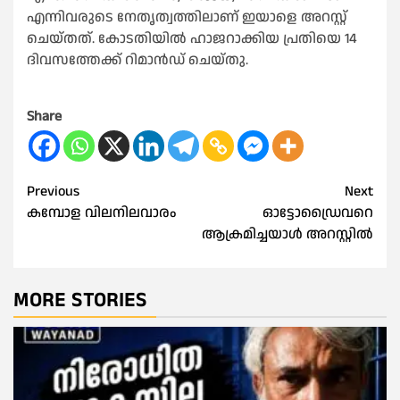
എന്നിവരുടെ നേതൃത്വത്തിലാണ് ഇയാളെ അറസ്റ്റ്
ചെയ്തത്. കോടതിയിൽ ഹാജറാക്കിയ പ്രതിയെ 14
ദിവസത്തേക്ക് റിമാൻഡ് ചെയ്തു.
Share
Post
Previous
Next
കമ്പോള വിലനിലവാരം
ഓട്ടോഡ്രൈവറെ
navigation
ആക്രമിച്ചയാൾ അറസ്റ്റിൽ
MORE STORIES