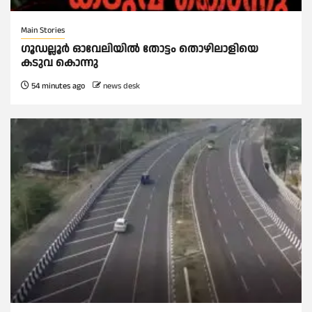
Main Stories
ഗൂഡല്ലൂർ ഓവേലിയിൽ തോട്ടം തൊഴിലാളിയെ
കടുവ കൊന്നു
54 minutes ago
news desk