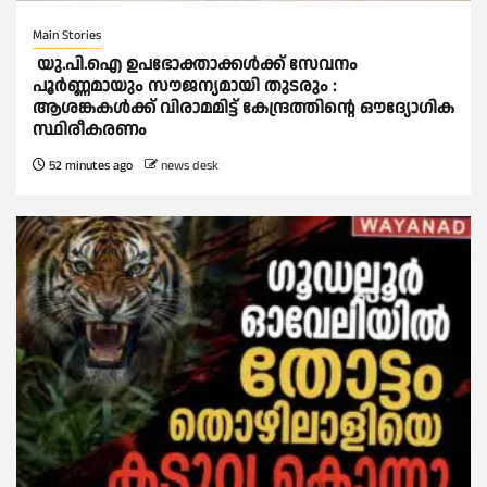
Main Stories
യു.പി.ഐ ഉപഭോക്താക്കള്‍ക്ക് സേവനം
പൂര്‍ണ്ണമായും സൗജന്യമായി തുടരും :
ആശങ്കകള്‍ക്ക് വിരാമമിട്ട് കേന്ദ്രത്തിന്റെ ഔദ്യോഗിക
സ്ഥിരീകരണം
52 minutes ago
news desk