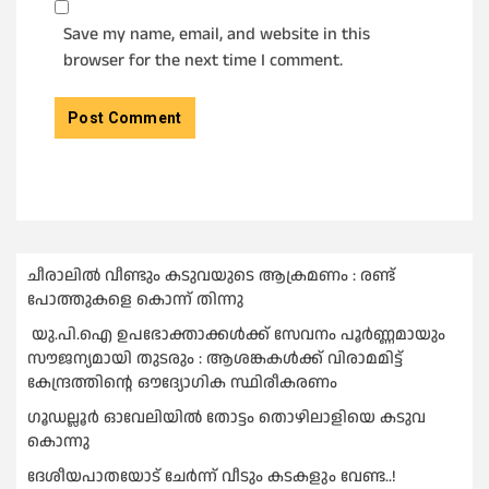
Save my name, email, and website in this
browser for the next time I comment.
ചീരാലിൽ വീണ്ടും കടുവയുടെ ആക്രമണം : രണ്ട്
പോത്തുകളെ കൊന്ന് തിന്നു
യു.പി.ഐ ഉപഭോക്താക്കള്‍ക്ക് സേവനം പൂര്‍ണ്ണമായും
സൗജന്യമായി തുടരും : ആശങ്കകള്‍ക്ക് വിരാമമിട്ട്
കേന്ദ്രത്തിന്റെ ഔദ്യോഗിക സ്ഥിരീകരണം
ഗൂഡല്ലൂർ ഓവേലിയിൽ തോട്ടം തൊഴിലാളിയെ കടുവ
കൊന്നു
ദേശീയപാതയോട് ചേര്‍ന്ന് വീടും കടകളും വേണ്ട..!