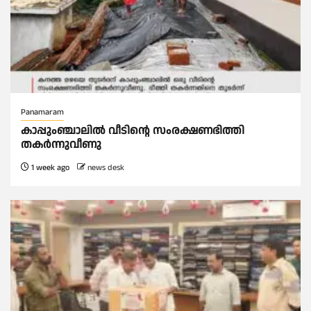
Panamaram
കാപ്പുംഞ്ചാലിൽ വീടിൻ്റെ സംരക്ഷണഭിത്തി
തകർന്നുവീണു
1 week ago
news desk