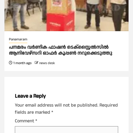
Panamaram
പനമരം വർണിക ഫാഷൻ ടെക്സ്റ്റൈൽസിൽ
ആനിവേഴ്‌സറി ഓഫർ കൂപ്പൺ നറുക്കെടുത്തു
1 month ago
news desk
Leave a Reply
Your email address will not be published.
Required
fields are marked
*
Comment
*