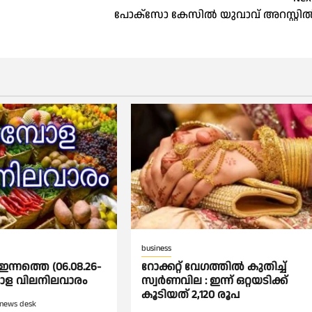
പോക്സോ കേസിൽ യുവാവ് അറസ്റ്റി
business
ഇന്നത്തെ (06.08.26-
റോക്കറ്റ് വേഗത്തില്‍ കുതിച്ച്
്പോള വിലനിലവാരം
സ്വര്‍ണവില : ഇന്ന് ഒറ്റയടിക്ക്
കൂടിയത് 2,120 രൂപ
news desk