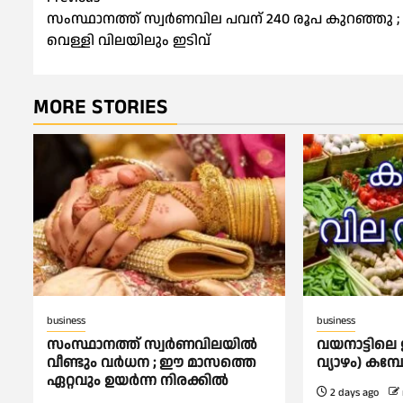
Post
സംസ്ഥാനത്ത് സ്വർണവില പവന് 240 രൂപ കുറഞ്ഞു ;
navigation
വെള്ളി വിലയിലും ഇടിവ്
MORE STORIES
business
business
സംസ്ഥാനത്ത് സ്വര്‍ണവിലയില്‍
വയനാട്ടിലെ 
വീണ്ടും വര്‍ധന ; ഈ മാസത്തെ
വ്യാഴം) കമ
ഏറ്റവും ഉയര്‍ന്ന നിരക്കില്‍
2 days ago