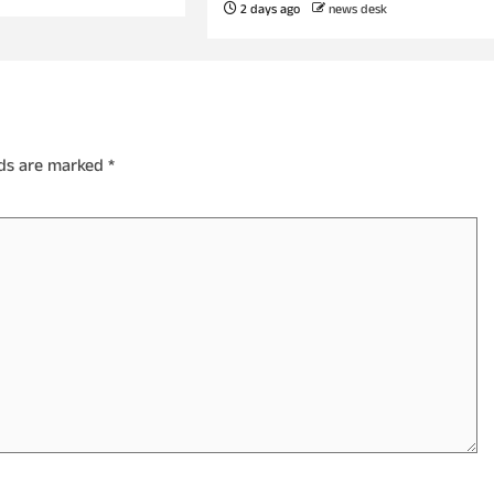
2 days ago
news desk
lds are marked
*