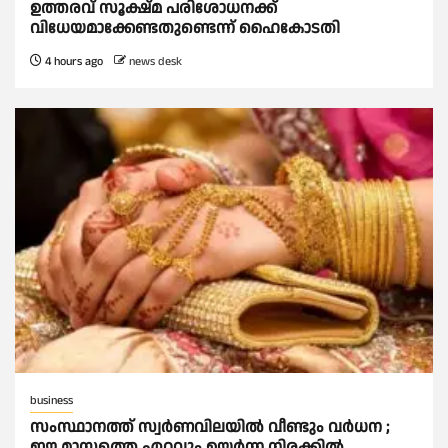
ഉത്തരവ് സൂക്ഷ്മ പരിശോധനക്ക്
വിധേയമാക്കേണ്ടതുണ്ടെന്ന് ഹൈകോടതി
4 hours ago
news desk
business
സംസ്ഥാനത്ത് സ്വര്‍ണവിലയില്‍ വീണ്ടും വര്‍ധന ;
ഈ മാസത്തെ ഏറ്റവും ഉയര്‍ന്ന നിരക്കില്‍