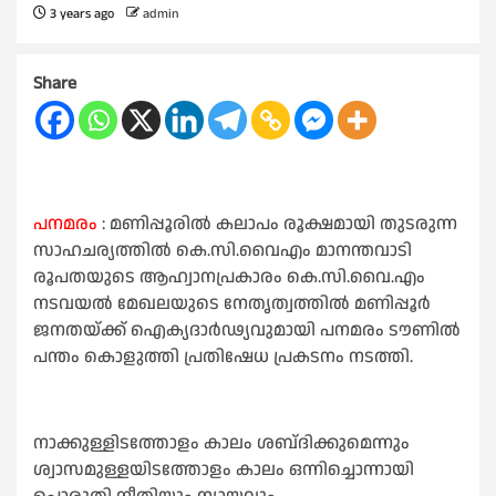
3 years ago
admin
Share
പനമരം
: മണിപ്പൂരിൽ കലാപം രൂക്ഷമായി തുടരുന്ന
സാഹചര്യത്തിൽ കെ.സി.വൈഎം മാനന്തവാടി
രൂപതയുടെ ആഹ്വാനപ്രകാരം കെ.സി.വൈ.എം
നടവയൽ മേഖലയുടെ നേതൃത്വത്തിൽ മണിപ്പൂർ
ജനതയ്ക്ക് ഐക്യദാർഢ്യവുമായി പനമരം ടൗണിൽ
പന്തം കൊളുത്തി പ്രതിഷേധ പ്രകടനം നടത്തി.
നാക്കുള്ളിടത്തോളം കാലം ശബ്‌ദിക്കുമെന്നും
ശ്വാസമുള്ളയിടത്തോളം കാലം ഒന്നിച്ചൊന്നായി