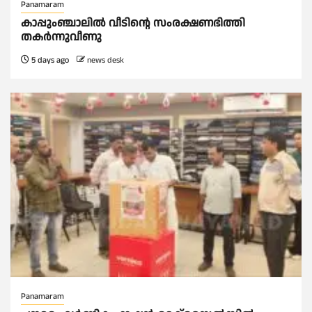
Panamaram
കാപ്പുംഞ്ചാലിൽ വീടിൻ്റെ സംരക്ഷണഭിത്തി
തകർന്നുവീണു
5 days ago
news desk
Panamaram