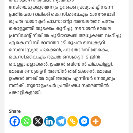
പൊരുതി നീതിയും ന്യായവും
നേടിയെടുക്കുമെന്നും ഉറക്കെ പ്രഖ്യാപിച്ച് നടന്ന
പ്രതിഷേധ റാലിക്ക് കെ.സി.വൈ.എം മാനന്തവാടി
രൂപത ഡയറക്ടർ ഫാ.സാന്റോ അമ്പലത്തറ പന്തം
കൊളുത്തി തുടക്കം കുറിച്ചു. നടവയൽ മേഖല
പ്രസിഡന്റ് നിഖിൽ ചൂടിയാങ്കൽ അധ്യക്ഷത വഹിച്ചു.
എ.കെ.സി.സി മാനന്തവാടി രൂപത സെക്രട്ടറി
സെബാസ്റ്റ്യൻ പുരക്കൻ, ഫാ.തോമസ് തേരകം,
കെ.സി.വൈ.എം രൂപത സെക്രട്ടറി ടിജിൻ
വെള്ളാപ്പളാക്കൽ, ട്രഷറർ ബിബിൻ പിലാപിള്ളി,
മേഖല സെക്രട്ടറി അബിൻ തരിമാക്കൻ, മേഖല
ട്രഷറർ അഖിൽ മുരിങ്ങമറ്റം എന്നിവർ നേതൃത്വം
നൽകി. നൂറോളംപേർ പ്രതിഷേധ സമരത്തിൽ
പങ്കാളികളായി.
Share