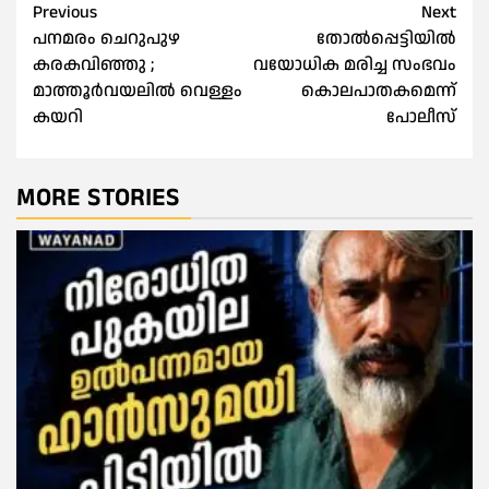
Post
Previous
Next
പനമരം ചെറുപുഴ
തോല്‍പ്പെട്ടിയിൽ
navigation
കരകവിഞ്ഞു ;
വയോധിക മരിച്ച സംഭവം
മാത്തൂർവയലിൽ വെള്ളം
കൊലപാതകമെന്ന്
കയറി
പോലീസ്
MORE STORIES