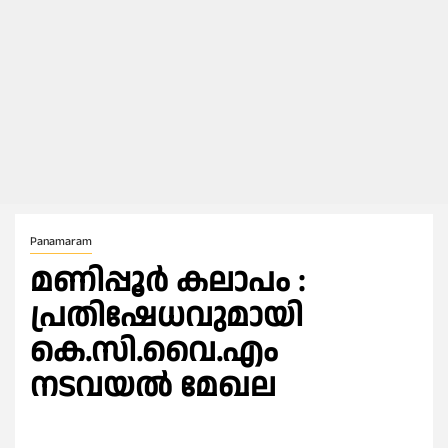
Panamaram
മണിപ്പൂർ കലാപം :
പ്രതിഷേധവുമായി
കെ.സി.വൈ.എം
നടവയൽ മേഖല