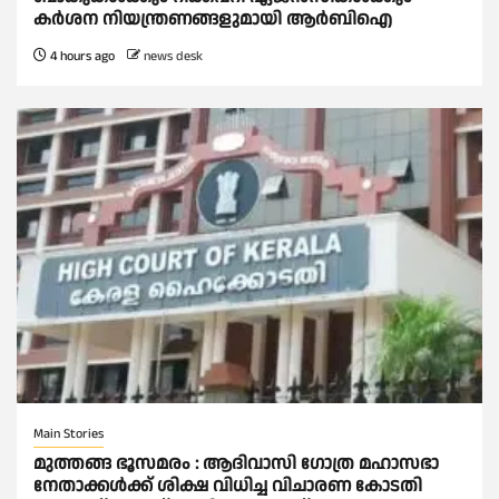
കര്‍ശന നിയന്ത്രണങ്ങളുമായി ആര്‍ബിഐ
4 hours ago
news desk
Main Stories
മുത്തങ്ങ ഭൂസമരം : ആദിവാസി ഗോത്ര മഹാസഭാ
നേതാക്കള്‍ക്ക് ശിക്ഷ വിധിച്ച വിചാരണ കോടതി