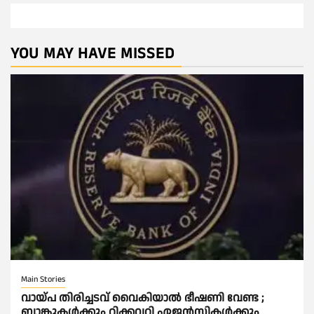
YOU MAY HAVE MISSED
Main Stories
വായ്പ തിരിച്ചടവ് വൈകിയാല്‍ ഭീഷണി വേണ്ട ;
ബാങ്കുകള്‍ക്കും റിക്കവറി ഏജൻസികള്‍ക്കും