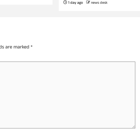
1 day ago
news desk
lds are marked
*