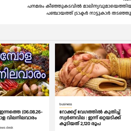
പനമരം കീഞ്ഞുകടവിൽ മാലിന്യവുമായെത്തി
പഞ്ചായത്ത് ട്രാക്ടർ നാട്ടുകാർ തടഞ്ഞ
business
ഇന്നത്തെ (06.08.26-
റോക്കറ്റ് വേഗത്തില്‍ കുതിച്ച്
്പോള വിലനിലവാരം
സ്വര്‍ണവില : ഇന്ന് ഒറ്റയടിക്ക്
കൂടിയത് 2,120 രൂപ
ews desk