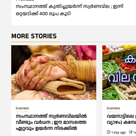
Post
സംസ്ഥാനത്ത് കുതിച്ചുയർന്ന് സ്വര്‍ണവില ; ഇന്ന്
navigation
ഒറ്റയടിക്ക് 400 രൂപ കൂടി
MORE STORIES
business
business
സംസ്ഥാനത്ത് സ്വര്‍ണവിലയില്‍
വയനാട്ടിലെ 
വീണ്ടും വര്‍ധന ; ഈ മാസത്തെ
വ്യാഴം) കമ
ഏറ്റവും ഉയര്‍ന്ന നിരക്കില്‍
1 day ago
n