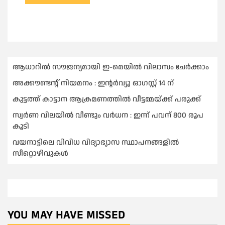
ആധാറിൽ സൗജന്യമായി ഇ-മെയിൽ വിലാസം ചേർക്കാം
അക്കൗണ്ടന്റ് നിയമനം : ഇൻ്റർവ്യൂ ഓഗസ്റ്റ് 14 ന്
കുട്ടത്ത് കാട്ടാന ആക്രമണത്തിൽ വീട്ടമ്മയ്ക്ക് പരുക്ക്
സ്വർണ വിലയില്‍ വീണ്ടും വർധന : ഇന്ന് പവന് 800 രൂപ
കൂടി
വയനാട്ടിലെ വിവിധ വിദ്യാഭ്യാസ സ്ഥാപനങ്ങളിൽ
സീറ്റൊഴിവുകൾ
YOU MAY HAVE MISSED