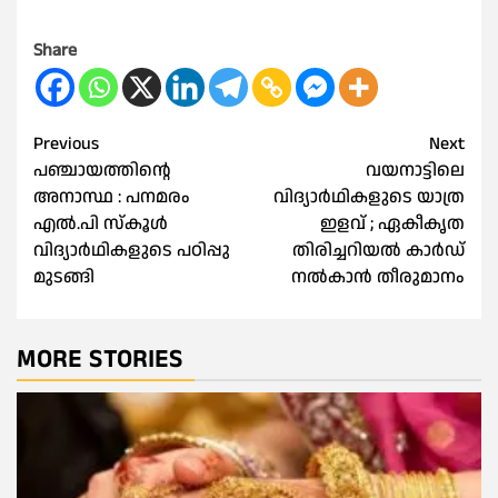
Share
Post
Previous
Next
പഞ്ചായത്തിന്റെ
വയനാട്ടിലെ
navigation
അനാസ്ഥ : പനമരം
വിദ്യാര്‍ഥികളുടെ യാത്ര
എൽ.പി സ്കൂൾ
ഇളവ് ; ഏകീകൃത
വിദ്യാർഥികളുടെ പഠിപ്പു
തിരിച്ചറിയല്‍ കാര്‍ഡ്
മുടങ്ങി
നല്‍കാൻ തീരുമാനം
MORE STORIES