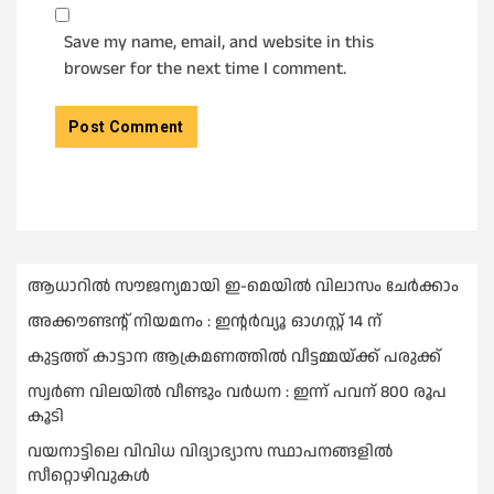
Save my name, email, and website in this
browser for the next time I comment.
ആധാറിൽ സൗജന്യമായി ഇ-മെയിൽ വിലാസം ചേർക്കാം
അക്കൗണ്ടന്റ് നിയമനം : ഇൻ്റർവ്യൂ ഓഗസ്റ്റ് 14 ന്
കുട്ടത്ത് കാട്ടാന ആക്രമണത്തിൽ വീട്ടമ്മയ്ക്ക് പരുക്ക്
സ്വർണ വിലയില്‍ വീണ്ടും വർധന : ഇന്ന് പവന് 800 രൂപ
കൂടി
വയനാട്ടിലെ വിവിധ വിദ്യാഭ്യാസ സ്ഥാപനങ്ങളിൽ
സീറ്റൊഴിവുകൾ