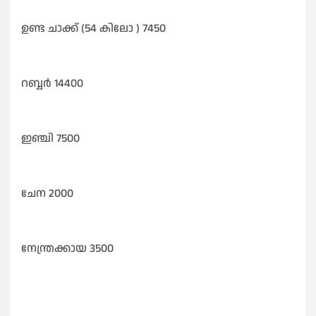
ഉണ്ട ചാക്ക് (54 കിലോ ) 7450
റബ്ബർ 14400
ഇഞ്ചി 7500
ചേന 2000
നേന്ത്രക്കായ 3500