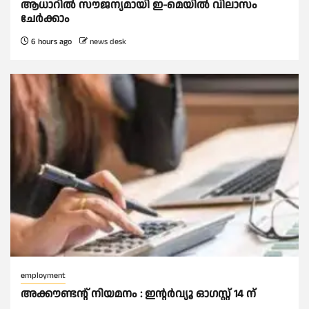
ആധാറിൽ സൗജന്യമായി ഇ-മെയിൽ വിലാസം
ചേർക്കാം
6 hours ago
news desk
employment
അക്കൗണ്ടന്റ് നിയമനം : ഇൻ്റർവ്യൂ ഓഗസ്റ്റ് 14 ന്