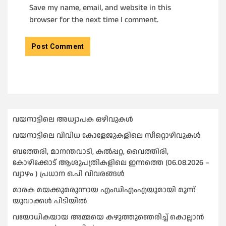
Save my name, email, and website in this
browser for the next time I comment.
വയനാട്ടിലെ അധ്യാപക ഒഴിവുകൾ
വയനാട്ടിലെ വിവിധ കോളേജുകളിലെ സീറ്റൊഴിവുകൾ
ബത്തേരി, മാനന്തവാടി, കൽപ്പറ്റ, വൈത്തിരി,
കോഴിക്കോട് ആശുപത്രികളിലെ ഇന്നത്തെ (06.08.2026 –
വ്യാഴം ) പ്രധാന ഒ.പി വിവരങ്ങൾ
മാരക മയക്കുമരുന്നായ എംഡിഎംഎയുമായി മൂന്ന്
യുവാക്കള്‍ പിടിയില്‍
വയോധികയായ അമ്മയെ കഴുത്തുഞെരിച്ച് കൊല്ലാന്‍