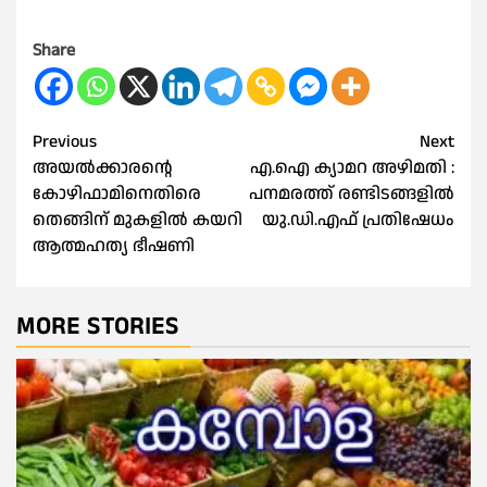
Share
Post
Previous
Next
അയൽക്കാരന്റെ
എ.ഐ ക്യാമറ അഴിമതി :
navigation
കോഴിഫാമിനെതിരെ
പനമരത്ത് രണ്ടിടങ്ങളിൽ
തെങ്ങിന് മുകളിൽ കയറി
യു.ഡി.എഫ് പ്രതിഷേധം
ആത്മഹത്യ ഭീഷണി
MORE STORIES