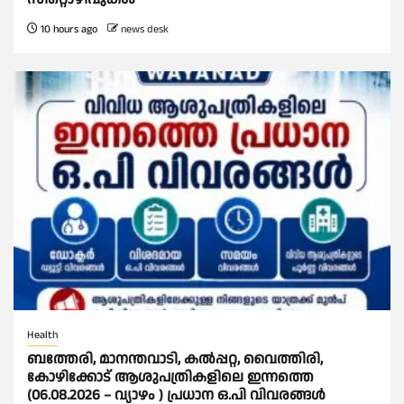
10 hours ago
news desk
Health
ബത്തേരി, മാനന്തവാടി, കൽപ്പറ്റ, വൈത്തിരി,
കോഴിക്കോട് ആശുപത്രികളിലെ ഇന്നത്തെ
(06.08.2026 – വ്യാഴം ) പ്രധാന ഒ.പി വിവരങ്ങൾ