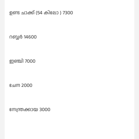
ഉണ്ട ചാക്ക് (54 കിലോ ) 7300
റബ്ബർ 14600
ഇഞ്ചി 7000
ചേന 2000
നേന്ത്രക്കായ 3000