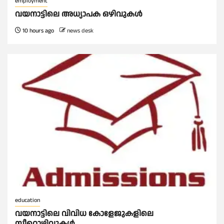
employment
വയനാട്ടിലെ അധ്യാപക ഒഴിവുകൾ
10 hours ago
news desk
education
വയനാട്ടിലെ വിവിധ കോളേജുകളിലെ
സീറ്റൊഴിവുകൾ