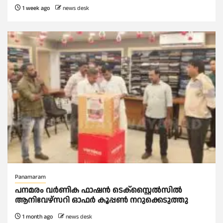
1 week ago
news desk
Panamaram
പനമരം വർണിക ഫാഷൻ ടെക്സ്റ്റൈൽസിൽ
ആനിവേഴ്‌സറി ഓഫർ കൂപ്പൺ നറുക്കെടുത്തു
1 month ago
news desk