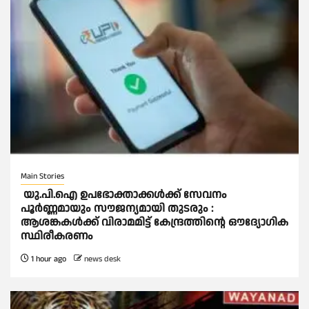
Main Stories
യു.പി.ഐ ഉപഭോക്താക്കള്‍ക്ക് സേവനം
പൂര്‍ണ്ണമായും സൗജന്യമായി തുടരും :
ആശങ്കകള്‍ക്ക് വിരാമമിട്ട് കേന്ദ്രത്തിന്റെ ഔദ്യോഗിക
സ്ഥിരീകരണം
1 hour ago
news desk