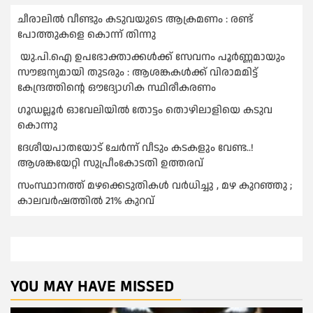
ചീരാലിൽ വീണ്ടും കടുവയുടെ ആക്രമണം : രണ്ട്
പോത്തുകളെ കൊന്ന് തിന്നു
യു.പി.ഐ ഉപഭോക്താക്കള്‍ക്ക് സേവനം പൂര്‍ണ്ണമായും
സൗജന്യമായി തുടരും : ആശങ്കകള്‍ക്ക് വിരാമമിട്ട്
കേന്ദ്രത്തിന്റെ ഔദ്യോഗിക സ്ഥിരീകരണം
ഗൂഡല്ലൂർ ഓവേലിയിൽ തോട്ടം തൊഴിലാളിയെ കടുവ
കൊന്നു
ദേശീയപാതയോട് ചേര്‍ന്ന് വീടും കടകളും വേണ്ട..!
ആശങ്കയേറ്റി സുപ്രീംകോടതി ഉത്തരവ്
സംസ്ഥാനത്ത് മഴക്കെടുതികള്‍ വര്‍ധിച്ചു , മഴ കുറഞ്ഞു ;
കാലവര്‍ഷത്തില്‍ 21% കുറവ്
YOU MAY HAVE MISSED