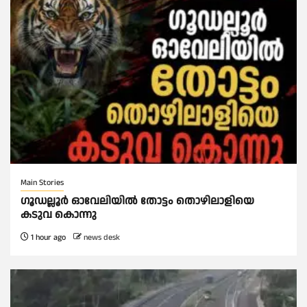
Main Stories
ഗൂഡല്ലൂർ ഓവേലിയിൽ തോട്ടം തൊഴിലാളിയെ
കടുവ കൊന്നു
1 hour ago
news desk