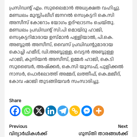
പ്രസിഡന്റ് എം. സുലൈമാൻ അധ്യക്ഷത വഹിച്ചു.
മണ്ഡലം മുസ്ലിംലീഗ് ജനറൽ സെക്രട്ടറി കെ.സി
അസീസ് കോറോം യോഗം ഉദ്ഘാടനം ചെയ്തു.
മണ്ഡലം പ്രഡിഡന്റ് സി.പി മൊയ്‌ദു ഹാജി,
സെക്രട്ടറിമാരായ ഉസ്മാൻ പള്ളിയാൽ, പി.കെ.
അബ്ദുൽ അസീസ്, വൈസ് പ്രഡിഡന്റുമാരായ
കൊച്ചി ഹമീദ്, ഡി.അബ്ദുള്ള, വെട്ടൻ അബ്ദുള്ള
ഹാജി, കുനിയൻ അസീസ്, ഉമ്മർ ഹാജി, കെ.ടി
സുബൈർ, അഷ്‌ക്കർ, കെ.സി യൂസഫ്, പുളിക്കൽ
നാസർ, പൊർലോത്ത് അമ്മദ്, ലത്തീഫ്, കെ.മജീദ്,
കോവ ഷാജി തുടങ്ങിയവർ സംസാരിച്ചു.
Share
Post
Previous
Next
വിദ്യാർഥികൾക്ക്
ഗുസ്തി താരങ്ങൾക്ക്