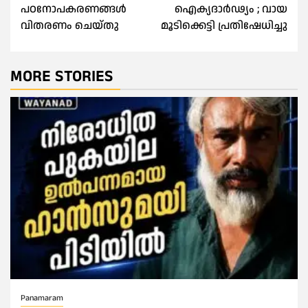
navigation
പഠനോപകരണങ്ങൾ
ഐക്യദാർഢ്യം ; വായ
വിതരണം ചെയ്തു
മൂടിക്കെട്ടി പ്രതിഷേധിച്ചു
MORE STORIES
Panamaram