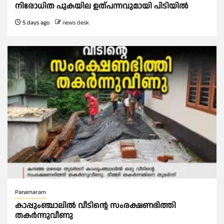
നിരോധിത പുകയില ഉത്പന്നവുമായി പിടിയിൽ
5 days ago
news desk
Panamaram
കാപ്പുംഞ്ചാലിൽ വീടിൻ്റെ സംരക്ഷണഭിത്തി
തകർന്നുവീണു