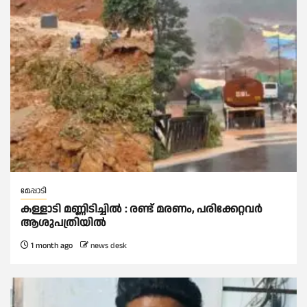
മേപ്പാടി
കള്ളാടി മണ്ണിടിച്ചില്‍ : രണ്ട് മരണം, പരിക്കേറ്റവർ
ആശുപത്രിയിൽ
1 month ago
news desk