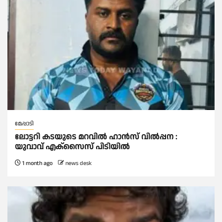
മേപ്പാടി
ലോട്ടറി കടയുടെ മറവിൽ ഹാൻസ് വിൽപ്പന :
യുവാവ് എക്സൈസ് പിടിയിൽ
1 month ago
news desk