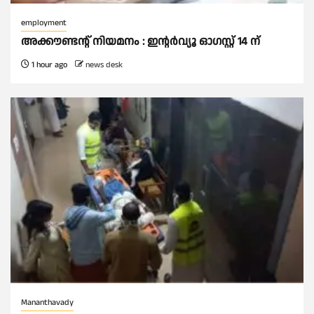
employment
അക്കൗണ്ടന്റ് നിയമനം : ഇൻ്റർവ്യൂ ഓഗസ്റ്റ് 14 ന്
1 hour ago
news desk
Mananthavady