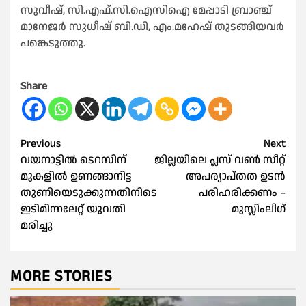
സുവീഷ്, സി.എഫ്.സി.ഐസിഐ മേപ്പാടി ബ്രാഞ്ച്
മാനേജർ സുധീഷ് ബി.ഡി, എം.മഹേഷ്‌ തുടങ്ങിയവർ
പങ്കെടുത്തു.
Share
Post
Previous
Next
വയനാട്ടിൽ ടെറസിന്
ജില്ലയിലെ പ്ലസ് വൺ സീറ്റ്‌
navigation
മുകളില്‍ ഉണങ്ങാനിട്ട
അപര്യാപ്തത ഉടൻ
തുണിയെടുക്കുന്നതിനിടെ
പരിഹരിക്കണം –
ഇടിമിന്നലേറ്റ് യുവതി
മുസ്ലിംലീഗ്
മരിച്ചു
MORE STORIES