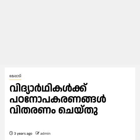
മേപ്പാടി
വിദ്യാർഥികൾക്ക്
പഠനോപകരണങ്ങൾ
വിതരണം ചെയ്തു
3 years ago
admin