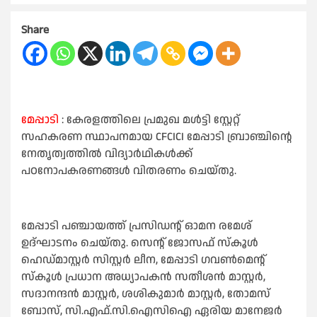
Share
മേപ്പാടി
: കേരളത്തിലെ പ്രമുഖ മൾട്ടി സ്റ്റേറ്റ്
സഹകരണ സ്ഥാപനമായ CFCICI മേപ്പാടി ബ്രാഞ്ചിന്റെ
നേതൃത്വത്തിൽ വിദ്യാർഥികൾക്ക്
പഠനോപകരണങ്ങൾ വിതരണം ചെയ്തു.
മേപ്പാടി പഞ്ചായത്ത് പ്രസിഡന്റ് ഓമന രമേശ്‌
ഉദ്ഘാടനം ചെയ്തു. സെന്റ് ജോസഫ് സ്കൂൾ
ഹെഡ്മാസ്റ്റർ സിസ്റ്റർ ലീന, മേപ്പാടി ഗവൺമെന്റ്
സ്കൂൾ പ്രധാന അധ്യാപകൻ സതീശൻ മാസ്റ്റർ,
സദാനന്ദൻ മാസ്റ്റർ, ശശികുമാർ മാസ്റ്റർ, തോമസ്
ബോസ്, സി.എഫ്.സി.ഐസിഐ ഏരിയ മാനേജർ