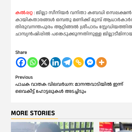
കൽപ്പറ്റ
: ജില്ലാ സീനിയർ വനിതാ കബഡി സെലക്ഷൻ ട്രയ
കായികതാരങ്ങൾ ഒമ്പതു മണിക്ക് മുമ്പ് ആധാർകാർഡ്
തിരുവനന്തപുരം ആറ്റിങ്ങൽ ശ്രീപാദം സ്റ്റേഡിയത
ചാമ്പ്യൻഷിപ്പിൽ പങ്കെടുക്കുന്നതിനുള്ള ജില്ലാടീമി
Share
Post
Previous
പാചക വാതക വിലവര്‍ധന: മാനന്തവാടിയിൽ ഇന്ന്
navigation
വൈകീട്ട് ഹോട്ടലുകള്‍ അടച്ചിടും
MORE STORIES