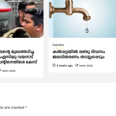
Kalpetta
്റെ മുഖത്തടിച്ച
കൽപ്പറ്റയിൽ രണ്ടു ദിവസം
െഎസ്‌യു വയനാട്
ജലവിതരണം തടസ്സപ്പെടും
ിഡന്റിനെതിരെ കേസ്
4 weeks ago
news desk
news desk
lds are marked
*