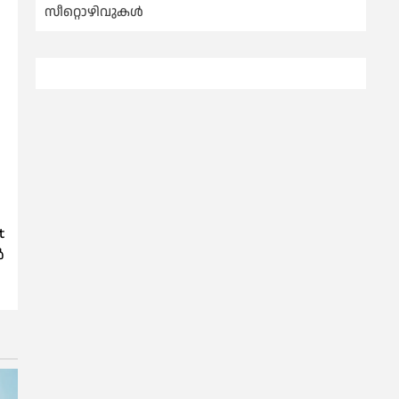
സീറ്റൊഴിവുകൾ
t
‍