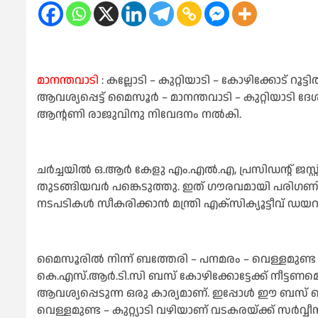
മാനന്തവാടി
: കല്ലോടി – കുറ്റിയാടി – കോഴിക്കോട്
ആവശ്യപ്പെട്ട് മൈസൂർ – മാനന്തവാടി – കുറ്റിയാടി ദേശ
ആന്റണി രാജുവിനു നിവേദനം നൽകി.
ചർച്ചയിൽ ഒ.ആർ കേളു എം.എൽ.എ, പ്രസിഡന്റ്‌ ജസ്റ
തുടങ്ങിയവർ പങ്കെടുത്തു. ഇത് ഗൗരവമായി പരിഗണിക്
നടപടികൾ സീകരിക്കാൻ മന്ത്രി എക്സിക്യൂട്ടീവ് ഡയറ
മൈസൂരില്‍ നിന്ന് ബത്തേരി – പനമരം – വെള്ളമുണ്ട വഴ
കെ.എസ്.ആര്‍.ടി.സി ബസ് കോഴിക്കോട്ടേക്ക് നീട്ടണമെന
ആവശ്യപ്പെടുന്ന ഒരു കാര്യമാണ്. ഇപ്പോള്‍ ഈ ബസ് 
വെള്ളമുണ്ട – കുറ്റ്യാടി വഴിയാണ് വടകരയ്ക്ക് സര്‍വ്വീ