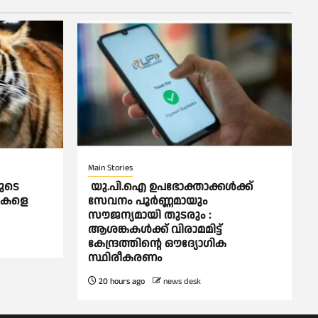
Main Stories
ുടെ
യു.പി.ഐ ഉപഭോക്താക്കള്‍ക്ക്
തുകളെ
സേവനം പൂര്‍ണ്ണമായും
സൗജന്യമായി തുടരും :
ആശങ്കകള്‍ക്ക് വിരാമമിട്ട്
കേന്ദ്രത്തിന്റെ ഔദ്യോഗിക
സ്ഥിരീകരണം
20 hours ago
news desk