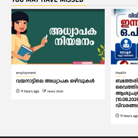
employment
Health
വയനാട്ടിലെ അധ്യാപക ഒഴിവുകൾ
ബത്തേരി, 
വൈത്തിര
11 hours ago
news desk
ആശുപത്ര
(10.08.202
വിവരങ്
11 hours ag