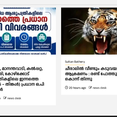
Sultan Bathery
മാനന്തവാടി, കൽപ്പറ്റ,
ചീരാലിൽ വീണ്ടും കടുവയ
ി, കോഴിക്കോട്
ആക്രമണം : രണ്ട് പോത്
ികളിലെ ഇന്നത്തെ
കൊന്ന് തിന്നു
6 – തിങ്കൾ) പ്രധാന ഒ.പി
20 hours ago
news desk
ങൾ
o
news desk