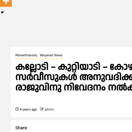
Mananthavady
Wayanad News
കല്ലോടി – കുറ്റിയാടി – ക
സർവീസുകൾ അനുവദിക്കണം
രാജുവിനു നിവേദനം നൽ
4 years ago
admin
Share