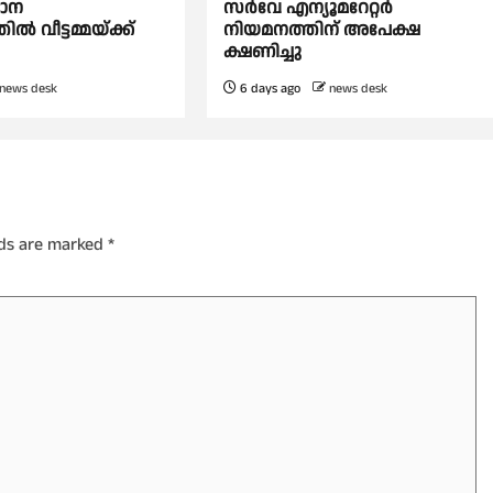
ടാന
സർവേ എന്യൂമറേറ്റർ
 വീട്ടമ്മയ്ക്ക്
നിയമനത്തിന് അപേക്ഷ
ക്ഷണിച്ചു
news desk
6 days ago
news desk
lds are marked
*