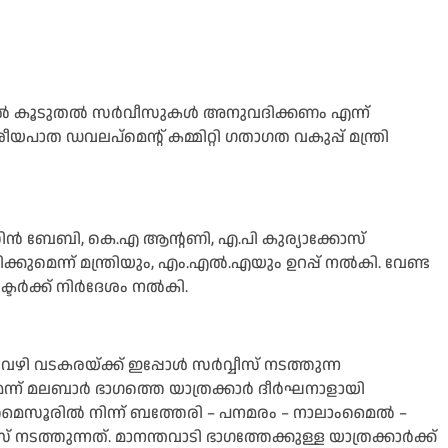
 റൂട്ടിൽ കൂടുതൽ സർവീസുകൾ അനുവദിക്കണം എന്ന്
ീയപാത ഡവലപ്മെന്റ് കമ്മിറ്റി ഗതാഗത വകുപ്പ് മന്ത്രി
്റിൻ ബേബി, കെ.എ ആന്റണി, എ.പി കുര്യാക്കോസ്
കുമെന്ന് മന്ത്രിയും, എം.എൽ.എയും ഉറപ്പ് നൽകി. വേണ്ട
ക്ടർക്ക് നിർദേശം നൽകി.
ി വടകരയ്ക്ക് ഇപ്പോള്‍ സര്‍വ്വീസ് നടത്തുന്ന
്ന് മലബാര്‍ ഭാഗത്തെ യാത്രക്കാര്‍ ദീര്‍ഘനാളായി
മൈസൂരില്‍ നിന്ന് ബത്തേരി – പനമരം – നാലാംമൈല്‍ –
സ് നടത്തുന്നത്. മാനന്തവാടി ഭാഗത്തേക്കുള്ള യാത്രക്കാര്‍ക്ക്