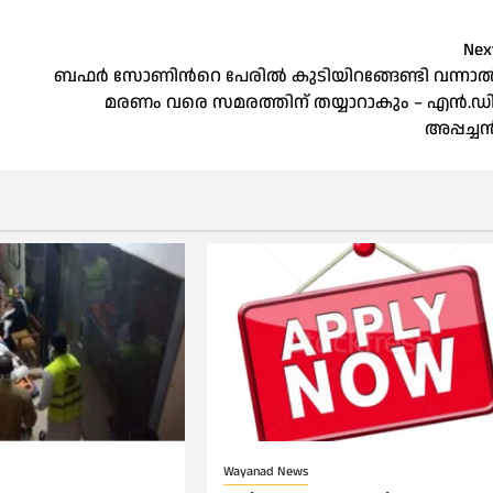
Nex
ബഫർ സോണിന്‍റെ പേരിൽ കുടിയിറങ്ങേണ്ടി വന്നാ
മരണം വരെ സമരത്തിന് തയ്യാറാകും – എൻ.ഡി
അപ്പച്ച
Wayanad News