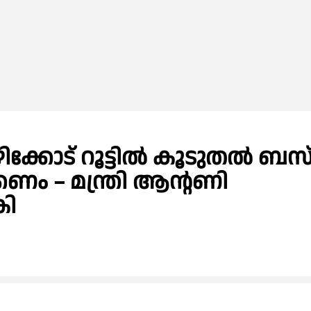
ോഴിക്കോട് റൂട്ടിൽ കൂടുതൽ ബസ
 – മന്ത്രി ആന്റണി
കി