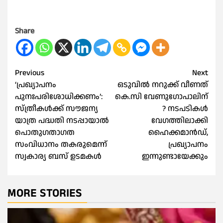
Share
Post
Previous
Next
‘പ്രഖ്യാപനം
ഒടുവില്‍ നറുക്ക് വീണത്
navigation
പുനഃപരിശോധിക്കണം’:
കെ.സി വേണുഗോപാലിന്
സ്ത്രീകള്‍ക്ക് സൗജന്യ
? നടപടികള്‍
യാത്ര പദ്ധതി നടപ്പായാല്‍
വേഗത്തിലാക്കി
പൊതുഗതാഗത
ഹൈക്കമാൻഡ്,
സംവിധാനം തകരുമെന്ന്
പ്രഖ്യാപനം
സ്വകാര്യ ബസ് ഉടമകള്‍
ഇന്നുണ്ടായേക്കും
MORE STORIES