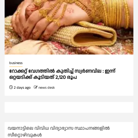
business
റോക്കറ്റ് വേഗത്തില്‍ കുതിച്ച് സ്വര്‍ണവില : ഇന്ന്
ഒറ്റയടിക്ക് കൂടിയത് 2,120 രൂപ
2 days ago
news desk
വയനാട്ടിലെ വിവിധ വിദ്യാഭ്യാസ സ്ഥാപനങ്ങളിൽ
സീറ്റൊഴിവുകൾ