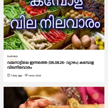
business
വയനാട്ടിലെ ഇന്നത്തെ (06.08.26- വ്യാഴം) കമ്പോള
വിലനിലവാരം
1 day ago
news desk