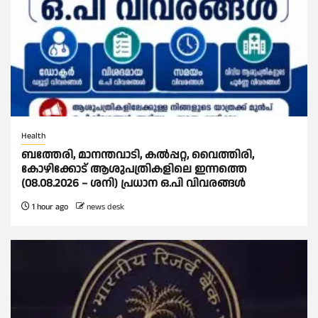
Health
ബത്തേരി, മാനന്തവാടി, കൽപ്പറ്റ, വൈത്തിരി,
കോഴിക്കോട് ആശുപത്രികളിലെ ഇന്നത്തെ
(08.08.2026 – ശനി) പ്രധാന ഒ.പി വിവരങ്ങൾ
1 hour ago
news desk