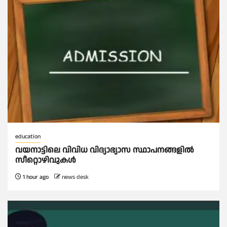
education
വയനാട്ടിലെ വിവിധ വിദ്യാഭ്യാസ സ്ഥാപനങ്ങളിൽ
സീറ്റൊഴിവുകൾ
1 hour ago
news desk