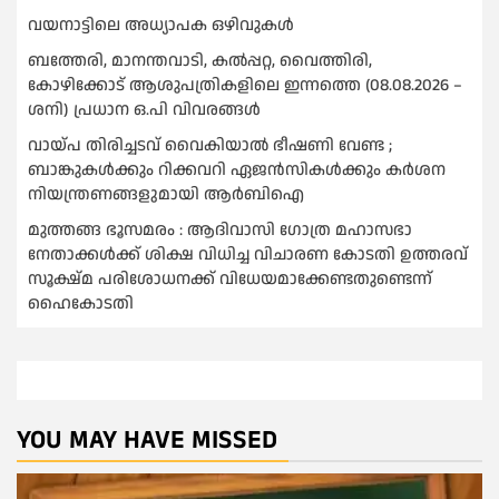
വയനാട്ടിലെ അധ്യാപക ഒഴിവുകൾ
ബത്തേരി, മാനന്തവാടി, കൽപ്പറ്റ, വൈത്തിരി,
കോഴിക്കോട് ആശുപത്രികളിലെ ഇന്നത്തെ (08.08.2026 –
ശനി) പ്രധാന ഒ.പി വിവരങ്ങൾ
വായ്പ തിരിച്ചടവ് വൈകിയാല്‍ ഭീഷണി വേണ്ട ;
ബാങ്കുകള്‍ക്കും റിക്കവറി ഏജൻസികള്‍ക്കും കര്‍ശന
നിയന്ത്രണങ്ങളുമായി ആര്‍ബിഐ
മുത്തങ്ങ ഭൂസമരം : ആദിവാസി ഗോത്ര മഹാസഭാ
നേതാക്കള്‍ക്ക് ശിക്ഷ വിധിച്ച വിചാരണ കോടതി ഉത്തരവ്
സൂക്ഷ്മ പരിശോധനക്ക് വിധേയമാക്കേണ്ടതുണ്ടെന്ന്
ഹൈകോടതി
YOU MAY HAVE MISSED