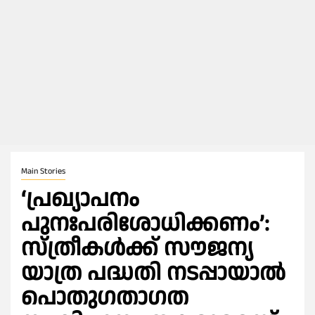
Main Stories
‘പ്രഖ്യാപനം
പുനഃപരിശോധിക്കണം’:
സ്ത്രീകള്‍ക്ക് സൗജന്യ
യാത്ര പദ്ധതി നടപ്പായാല്‍
പൊതുഗതാഗത