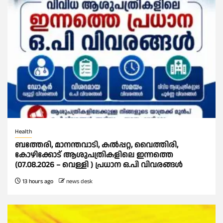
Health
ബത്തേരി, മാനന്തവാടി, കൽപ്പറ്റ, വൈത്തിരി,
കോഴിക്കോട് ആശുപത്രികളിലെ ഇന്നത്തെ
(07.08.2026 – വെള്ളി ) പ്രധാന ഒ.പി വിവരങ്ങൾ
13 hours ago
news desk