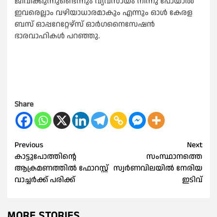
ജീവിക്കുന്നുണ്ടെന്നും വ്യവസായം നിന്നു പോയാല്‍
ഇവരെല്ലാം വഴിയാധാരമാകും എന്നും ഓള്‍ കേരള
ബസ് ഓപ്പറേറ്റേഴ്‌സ് ഓര്‍ഗനൈസേഷന്‍
ഭാരവാഹികള്‍ പറഞ്ഞു.
Share
Post
Previous
Next
കാട്ടുപോത്തിന്റെ
സംസ്ഥാനത്തെ
navigation
ആക്രമണത്തിൽ ഫോറസ്റ്റ്
സ്വര്‍ണവിലയില്‍ നേരിയ
വാച്ചർക്ക് പരിക്ക്
ഇടിവ്
MORE STORIES