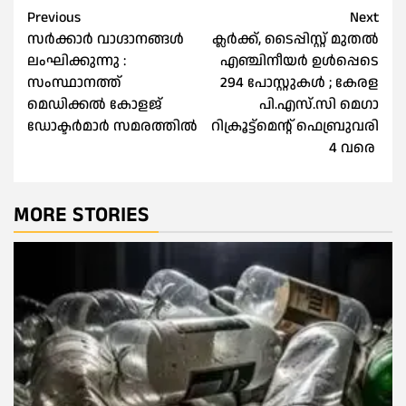
Post
Previous
Next
സര്‍ക്കാര്‍ വാഗ്ദാനങ്ങള്‍
ക്ലര്‍ക്ക്, ടൈപ്പിസ്റ്റ് മുതല്‍
navigation
ലംഘിക്കുന്നു :
എഞ്ചിനീയര്‍ ഉൾപ്പെടെ
സംസ്ഥാനത്ത്
294 പോസ്റ്റുകള്‍ ; കേരള
മെഡിക്കല്‍ കോളജ്
പി.എസ്.സി മെഗാ
ഡോക്ടര്‍മാർ സമരത്തിൽ
റിക്രൂട്ട്‌മെന്റ് ഫെബ്രുവരി
4 വരെ
MORE STORIES