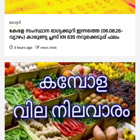
ലോട്ടറി
കേരള സംസ്ഥാന ഭാഗ്യക്കുറി ഇന്നത്തെ (06.08.26-
വ്യാഴം) കാരുണ്യ പ്ലസ് KN 635 നറുക്കെടുപ്പ് ഫലം
3 hours ago
news desk