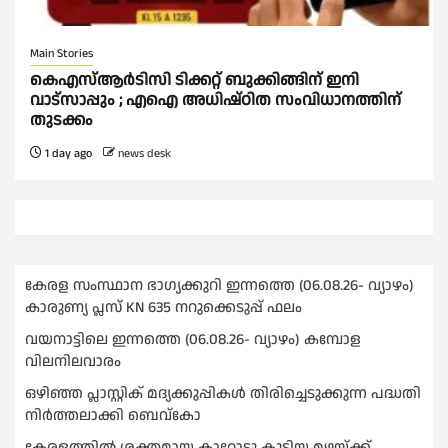
Main Stories
കെഎസ്‌ആര്‍ടിസി ടിക്കറ്റ് ബുക്കിങ്ങിന് ഇനി
വാട്സാപ്പും ; എഐ അധിഷ്‌ഠിത സംവിധാനത്തിന്
തുടക്കം
1 day ago
news desk
കേരള സംസ്ഥാന ഭാഗ്യക്കുറി ഇന്നത്തെ (06.08.26- വ്യാഴം)
കാരുണ്യ പ്ലസ് KN 635 നറുക്കെടുപ്പ് ഫലം
വയനാട്ടിലെ ഇന്നത്തെ (06.08.26- വ്യാഴം) കമ്പോള
വിലനിലവാരം
ഒഴിഞ്ഞ പ്ലാസ്റ്റിക് മദ്യക്കുപ്പികള്‍ തിരിച്ചെടുക്കുന്ന പദ്ധതി
നിര്‍ത്തലാക്കി ബെവ്കോ
കേരളത്തിൽ ശക്തമായ കാറ്റോടു കൂടിയ മഴയ്ക്ക്