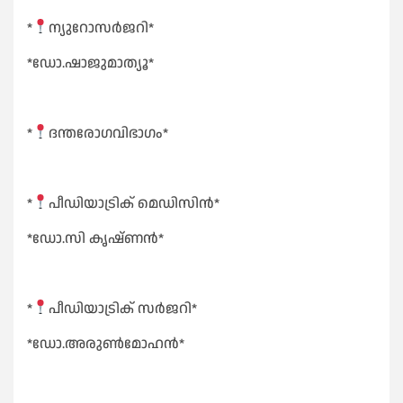
*
ന്യുറോസർജറി*
*ഡോ.ഷാജുമാത്യൂ*
*
ദന്തരോഗവിഭാഗം*
*
പീഡിയാട്രിക് മെഡിസിൻ*
*ഡോ.സി കൃഷ്ണൻ*
*
പീഡിയാട്രിക് സർജറി*
*ഡോ.അരുൺമോഹൻ*