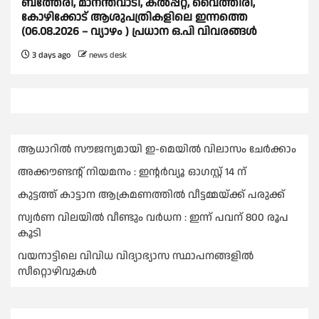
ബത്തേരി, മാനന്തവാടി, കൽപ്പറ്റ, വൈത്തിരി,
കോഴിക്കോട് ആശുപത്രികളിലെ ഇന്നത്തെ
(06.08.2026 – വ്യാഴം ) പ്രധാന ഒ.പി വിവരങ്ങൾ
3 days ago
news desk
ആധാറിൽ സൗജന്യമായി ഇ-മെയിൽ വിലാസം ചേർക്കാം
അക്കൗണ്ടന്റ് നിയമനം : ഇൻ്റർവ്യൂ ഓഗസ്റ്റ് 14 ന്
കുട്ടത്ത് കാട്ടാന ആക്രമണത്തിൽ വീട്ടമ്മയ്ക്ക് പരുക്ക്
സ്വർണ വിലയില്‍ വീണ്ടും വർധന : ഇന്ന് പവന് 800 രൂപ
കൂടി
വയനാട്ടിലെ വിവിധ വിദ്യാഭ്യാസ സ്ഥാപനങ്ങളിൽ
സീറ്റൊഴിവുകൾ