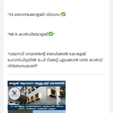
*33-ഗൈനക്കോളജി വിഭാഗം*
*NB 9-കാർഡിയോളജി
*
*വയനാട് ഗവണ്മെന്റ് മെഡിക്കൽ കോളേജ്
ഹോസ്പിറ്റലിൽ ഒ.പി ടിക്കറ്റ് എടക്കാൻ UHID കാർഡ്
നിർബന്ധമാണ്*