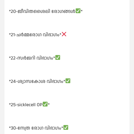
*20-ജീവിതശൈലി രോഗങ്ങൾ
*
*21-ചർമ്മരോഗ വിഭാഗം*
*22-സർജറി വിഭാഗം*
*24-ശ്വാസകോശ വിഭാഗം*
*25-sicklecell OP
*
*30-നേത്ര രോഗ വിഭാഗം*