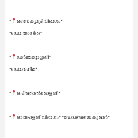
*
സൈക്യാട്രിവിഭാഗം*
*ഡോ അനിത*
*
ഡർമ്മറ്റോളജി*
*ഡോ.റഹീമ*
*
ഒപ്ത്താൽമോളജി*
*
ഓങ്കോളജിവിഭാഗം* *ഡോ.അജയകുമാർ*