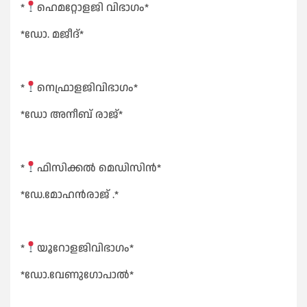
*
ഹെമറ്റോളജി വിഭാഗം*
*ഡോ. മജീദ്*
*
നെഫ്രാളജിവിഭാഗം*
*ഡോ അനീബ് രാജ്*
*
ഫിസിക്കൽ മെഡിസിൻ*
*ഡേ.മോഹൻരാജ് .*
*
യൂറോളജിവിഭാഗം*
*ഡോ.വേണുഗോപാൽ*