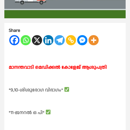
Share
മാനന്തവാടി മെഡിക്കൽ കോളേജ് ആശുപത്രി
*9,10-ശിശുരോഗ വിഭാഗം*
*11-ജനറൽ ഒ പി*