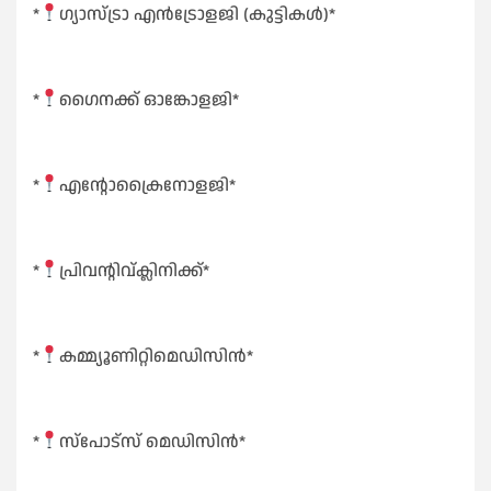
*
ഗ്യാസ്ട്രാ എൻട്രോളജി (കുട്ടികൾ)*
*
ഗൈനക്ക് ഓങ്കോളജി*
*
എൻ്റോക്രൈനോളജി*
*
പ്രിവൻ്റിവ്ക്ലിനിക്ക്*
*
കമ്മ്യൂണിറ്റിമെഡിസിൻ*
*
സ്പോട്സ് മെഡിസിൻ*