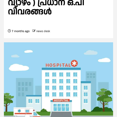
വ്യാഴം ) പ്രധാന ഒ.പി
വിവരങ്ങൾ
7 months ago
news desk