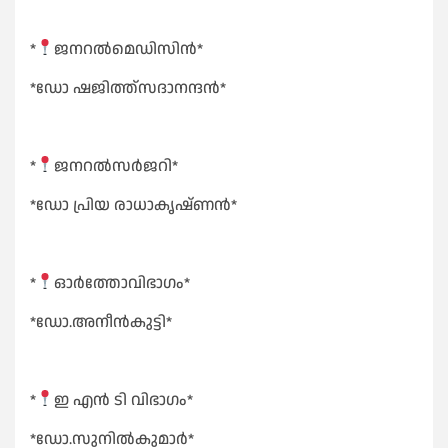
*
ജനറൽമെഡിസിൻ*
*ഡോ ഷജിത്ത്സദാനന്ദൻ*
*
ജനറൽസർജറി*
*ഡോ പ്രിയ രാധാകൃഷ്ണൻ*
*
ഓർത്തോവിഭാഗം*
*ഡോ.അനീൻകുട്ടി*
*
ഇ എൻ ടി വിഭാഗം*
*ഡോ.സുനിൽകുമാർ*