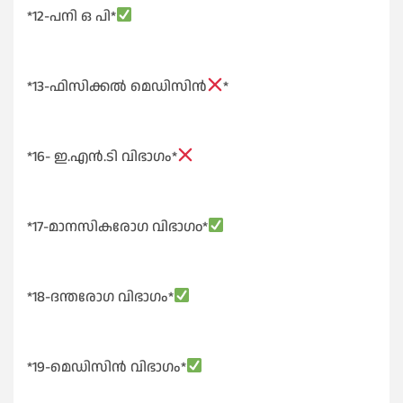
*12-പനി ഒ പി*
*13-ഫിസിക്കൽ മെഡിസിൻ
*
*16- ഇ.എൻ.ടി വിഭാഗം*
*17-മാനസികരോഗ വിഭാഗo*
*18-ദന്തരോഗ വിഭാഗം*
*19-മെഡിസിൻ വിഭാഗം*