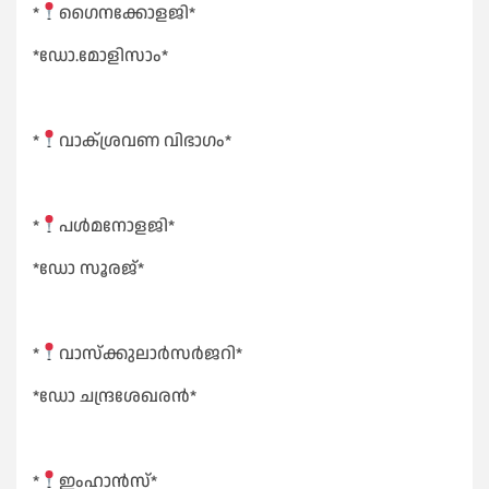
*
ഗൈനക്കോളജി*
*ഡോ.മോളിസാം*
*
വാക്ശ്രവണ വിഭാഗം*
*
പൾമനോളജി*
*ഡോ സൂരജ്*
*
വാസ്ക്കുലാർസർജറി*
*ഡോ ചന്ദ്രശേഖരൻ*
*
ഇംഹാൻസ്*