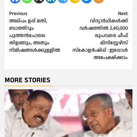
Post
Previous
Next
അല്‌പം ഉപ്പ് മതി,
വിദ്യാര്‍ഥികള്‍ക്ക്
navigation
ബാത്ത്‌റൂം
വര്‍ഷത്തില്‍ 2,40,000
പുത്തൻപോലെ
രൂപവരെ ചീഫ്
തിളങ്ങും, അതും
മിനിസ്റ്റേഴ്സ്
നിമിഷങ്ങള്‍ക്കുള്ളില്‍
സ്കോളര്‍ഷിപ്പ് : ഇപ്പോള്‍
അപേക്ഷിക്കാം
MORE STORIES