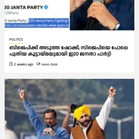
POLITICS
ബിജെപിക്ക് അടുത്ത ഷോക്ക്, സിജെപിയെ പോലെ
പുതിയ കൂട്ടായ്മയുമായി ഇ20 ജനതാ പാര്‍ട്ടി
2 weeks ago
news desk