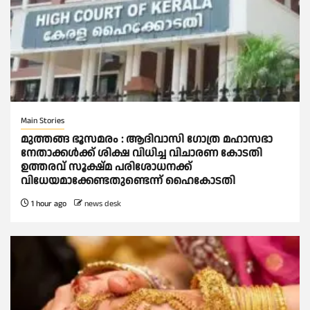
Main Stories
മുത്തങ്ങ ഭൂസമരം : ആദിവാസി ഗോത്ര മഹാസഭാ
നേതാക്കള്‍ക്ക് ശിക്ഷ വിധിച്ച വിചാരണ കോടതി
ഉത്തരവ് സൂക്ഷ്മ പരിശോധനക്ക്
വിധേയമാക്കേണ്ടതുണ്ടെന്ന് ഹൈകോടതി
1 hour ago
news desk