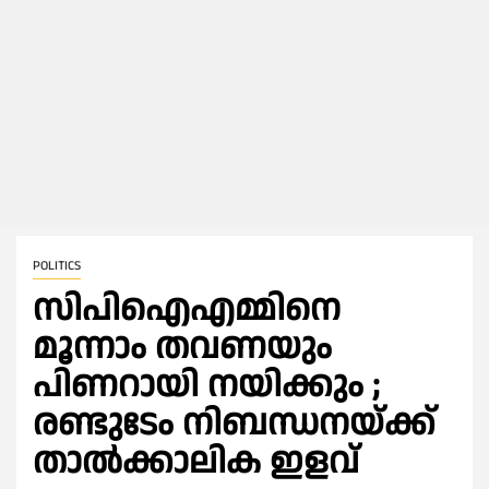
POLITICS
സിപിഐഎമ്മിനെ
മൂന്നാം തവണയും
പിണറായി നയിക്കും ;
രണ്ടുടേം നിബന്ധനയ്ക്ക്
താല്‍ക്കാലിക ഇളവ്