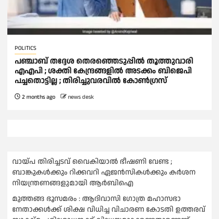
POLITICS
പഞ്ചാബ് തദ്ദേശ തെരഞ്ഞെടുപ്പില്‍ തൂത്തുവാരി
എഎപി ; ശക്തി കേന്ദ്രങ്ങളില്‍ അടക്കം ബിജെപി
പച്ചതൊട്ടില്ല ; തിരിച്ചുവരവില്‍ കോണ്‍ഗ്രസ്‌
2 months ago
news desk
വായ്പ തിരിച്ചടവ് വൈകിയാല്‍ ഭീഷണി വേണ്ട ;
ബാങ്കുകള്‍ക്കും റിക്കവറി ഏജൻസികള്‍ക്കും കര്‍ശന
നിയന്ത്രണങ്ങളുമായി ആര്‍ബിഐ
മുത്തങ്ങ ഭൂസമരം : ആദിവാസി ഗോത്ര മഹാസഭാ
നേതാക്കള്‍ക്ക് ശിക്ഷ വിധിച്ച വിചാരണ കോടതി ഉത്തരവ്