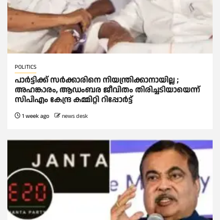
POLITICS
പാര്‍ട്ടിക്ക് സര്‍ക്കാരിനെ നിയന്ത്രിക്കാനായില്ല ;
അഹങ്കാരം, ആഡംബര ജീവിതം തിരിച്ചടിയായെന്ന്
സിപിഎം കേന്ദ്ര കമ്മിറ്റി റിപ്പോര്‍ട്ട്
1 week ago
news desk