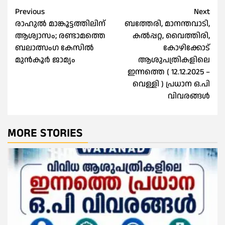
Post
Previous
Next
രാഹുല്‍ മാങ്കൂട്ടത്തിലിന്
ബത്തേരി, മാനന്തവാടി,
navigation
ആശ്വാസം; രണ്ടാമത്തെ
കൽപ്പറ്റ, വൈത്തിരി,
ബലാത്സംഗ കേസില്‍
കോഴിക്കോട്
മുൻകൂര്‍ ജാമ്യം
ആശുപത്രികളിലെ
ഇന്നത്തെ ( 12.12.2025 –
വെള്ളി ) പ്രധാന ഒ.പി
വിവരങ്ങൾ
MORE STORIES