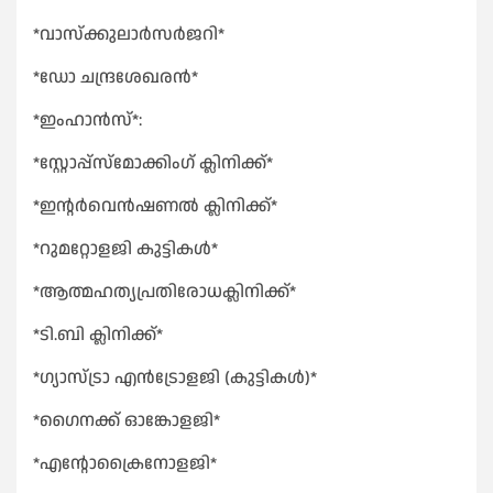
*വാസ്ക്കുലാർസർജറി*
*ഡോ ചന്ദ്രശേഖരൻ*
*ഇംഹാൻസ്*:
*സ്റ്റോപ്പ്സ്മോക്കിംഗ് ക്ലിനിക്ക്*
*ഇൻ്റർവെൻഷണൽ ക്ലിനിക്ക്*
*റുമറ്റോളജി കുട്ടികൾ*
*ആത്മഹത്യപ്രതിരോധക്ലിനിക്ക്*
*ടി.ബി ക്ലിനിക്ക്*
*ഗ്യാസ്ട്രാ എൻട്രോളജി (കുട്ടികൾ)*
*ഗൈനക്ക് ഓങ്കോളജി*
*എൻ്റോക്രൈനോളജി*