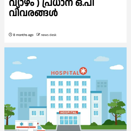
വ്യാഴം ) പ്രധാന ഒ.പി
വിവരങ്ങൾ
8 months ago
news desk