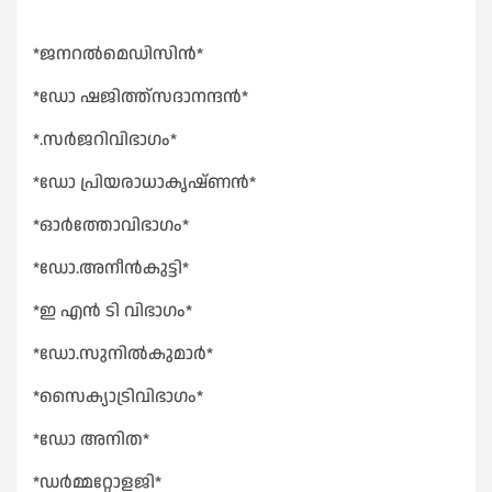
*ജനറൽമെഡിസിൻ*
*ഡോ ഷജിത്ത്സദാനന്ദൻ*
*.സർജറിവിഭാഗം*
*ഡോ പ്രിയരാധാകൃഷ്ണൻ*
*ഓർത്തോവിഭാഗം*
*ഡോ.അനീൻകുട്ടി*
*ഇ എൻ ടി വിഭാഗം*
*ഡോ.സുനിൽകുമാർ*
*സൈക്യാട്രിവിഭാഗം*
*ഡോ അനിത*
*ഡർമ്മറ്റോളജി*