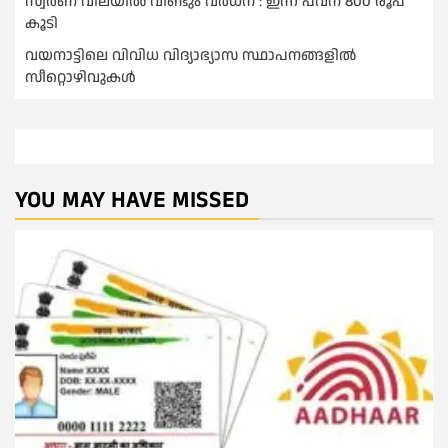
സ്വർണ വിലയില്‍ വീണ്ടും വർധന : ഇന്ന് പവന് 800 രൂപ
കൂടി
വയനാട്ടിലെ വിവിധ വിദ്യാഭ്യാസ സ്ഥാപനങ്ങളിൽ
സീറ്റൊഴിവുകൾ
YOU MAY HAVE MISSED