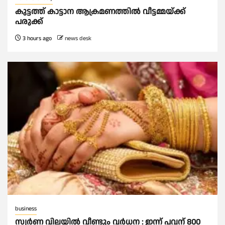
കുട്ടത്ത് കാട്ടാന ആക്രമണത്തിൽ വീട്ടമ്മയ്ക്ക്
പരുക്ക്
3 hours ago
news desk
business
സ്വർണ വിലയില്‍ വീണ്ടും വർധന : ഇന്ന് പവന് 800