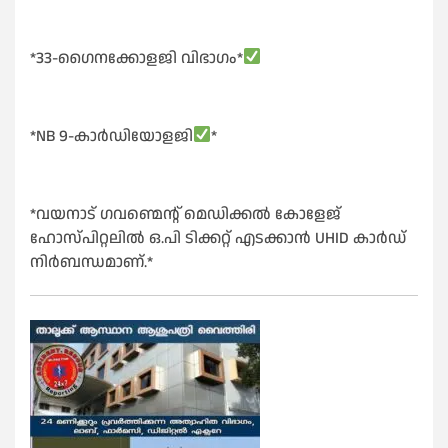
*33-ഗൈനക്കോളജി വിഭാഗം*
*NB 9-കാർഡിയോളജി
*
*വയനാട് ഗവണ്മെന്റ് മെഡിക്കൽ കോളേജ്
ഹോസ്പിറ്റലിൽ ഒ.പി ടിക്കറ്റ് എടക്കാൻ UHID കാർഡ്
നിർബന്ധമാണ്.*