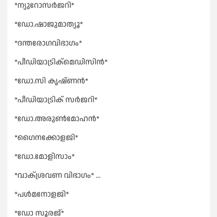
*ന്യുറോസർജറി*
*ഡോ.ഷാജുമാത്യൂ*
*ദന്തരോഗവിഭാഗം*
*പീഡിയാട്രിക്മെഡിസിൻ*
*ഡോ.സി കൃഷ്ണൻ*
*പീഡിയാട്രിക് സർജറി*
*ഡോ.അരുൺമോഹൻ*
*ഗൈനക്കോളജി*
*ഡോ.മോളിസാം*
*വാക്ശ്രവണ വിഭാഗം* …
*പൾമനോളജി*
*ഡോ സൂരജ്*