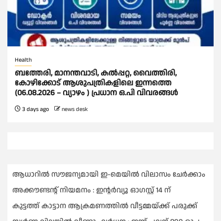
Health
ബത്തേരി, മാനന്തവാടി, കൽപ്പറ്റ, വൈത്തിരി,
കോഴിക്കോട് ആശുപത്രികളിലെ ഇന്നത്തെ
(06.08.2026 – വ്യാഴം ) പ്രധാന ഒ.പി വിവരങ്ങൾ
3 days ago
news desk
ആധാറിൽ സൗജന്യമായി ഇ-മെയിൽ വിലാസം ചേർക്കാം
അക്കൗണ്ടന്റ് നിയമനം : ഇൻ്റർവ്യൂ ഓഗസ്റ്റ് 14 ന്
കുട്ടത്ത് കാട്ടാന ആക്രമണത്തിൽ വീട്ടമ്മയ്ക്ക് പരുക്ക്