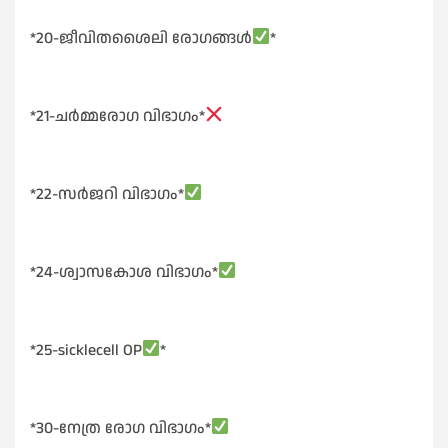
*20-ജീവിതശൈലി രോഗങ്ങൾ
*
*21-ചർമ്മരോഗ വിഭാഗം*
*22-സർജറി വിഭാഗം*
*24-ശ്വാസകോശ വിഭാഗം*
*25-sicklecell OP
*
*30-നേത്ര രോഗ വിഭാഗം*