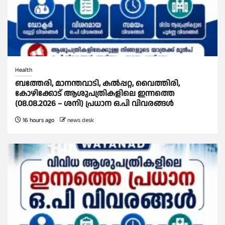
Health
ബത്തേരി, മാനന്തവാടി, കൽപ്പറ്റ, വൈത്തിരി,
കോഴിക്കോട് ആശുപത്രികളിലെ ഇന്നത്തെ
(08.08.2026 – ശനി) പ്രധാന ഒ.പി വിവരങ്ങൾ
16 hours ago
news desk