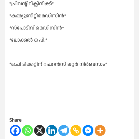
*പ്രിവൻ്റിവ്ക്ലിനിക്ക്*
*കമ്മ്യൂണിറ്റിമെഡിസിൻ*
*സ്പോട്സ് മെഡിസിൻ*
*ലോക്കൽ ഒ പി.*
*ഒ.പി ടിക്കറ്റിന് റഫറൻസ് ലറ്റർ നിർബന്ധം*
Share