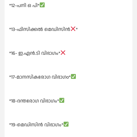
*12-പനി ഒ പി*
*13-ഫിസിക്കൽ മെഡിസിൻ
*
*16- ഇ.എൻ.ടി വിഭാഗം*
*17-മാനസികരോഗ വിഭാഗo*
*18-ദന്തരോഗ വിഭാഗം*
*19-മെഡിസിൻ വിഭാഗം*