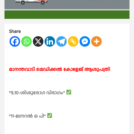
Share
മാനന്തവാടി മെഡിക്കൽ കോളേജ് ആശുപത്രി
*9,10-ശിശുരോഗ വിഭാഗം*
*11-ജനറൽ ഒ പി*