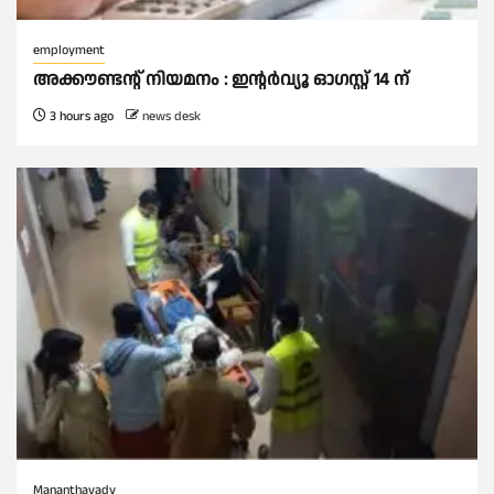
employment
അക്കൗണ്ടന്റ് നിയമനം : ഇൻ്റർവ്യൂ ഓഗസ്റ്റ് 14 ന്
3 hours ago
news desk
Mananthavady