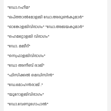
*ഡോ.റഹീമ*
*ഒപ്ത്താൽമോളജി ഡോ.അരുൺകുമാർ*
*ഓങ്കോളജിവിഭാഗം* *ഡോ.അജയകുമാർ*
*ഹെമറ്റോളജി വിഭാഗം*
*ഡോ. മജീദ്*
*നെഫ്രാളജിവിഭാഗം*
*ഡോ അനീബ് രാജ്*
*ഫിസിക്കൽ മെഡിസിൻ*
*ഡേ.മോഹൻരാജ് .*
*യൂറോളജിവിഭാഗം*
*ഡോ.വേണുഗോപാൽ*