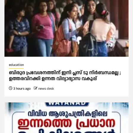
education
ബിരുദ പ്രവേശനത്തിന് ഇനി പ്ലസ് ടു നിര്‍ബന്ധമല്ല ;
ഉത്തരവിറക്കി ഉന്നത വിദ്യാഭ്യാസ വകുപ്പ്
3 hours ago
news desk