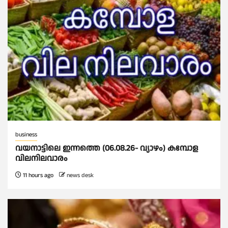
business
വയനാട്ടിലെ ഇന്നത്തെ (06.08.26- വ്യാഴം) കമ്പോള
വിലനിലവാരം
11 hours ago
news desk