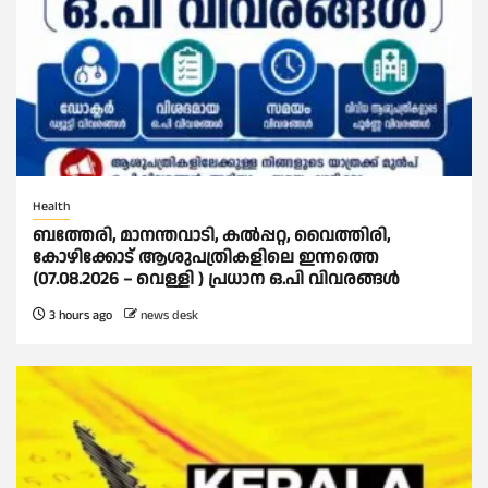
Health
ബത്തേരി, മാനന്തവാടി, കൽപ്പറ്റ, വൈത്തിരി,
കോഴിക്കോട് ആശുപത്രികളിലെ ഇന്നത്തെ
(07.08.2026 – വെള്ളി ) പ്രധാന ഒ.പി വിവരങ്ങൾ
3 hours ago
news desk