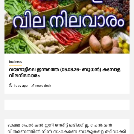
business
വയനാട്ടിലെ ഇന്നത്തെ (05.08.26- ബുധൻ) കമ്പോള
വിലനിലവാരം
1 day ago
news desk
ക്ഷേമ പെൻഷൻ ഇനി നേരിട്ട് ലഭിക്കില്ല, പെൻഷൻ
വിതരണത്തില്‍ നിന്ന് സഹകരണ ബാങ്കുകളെ ഒഴിവാക്കി