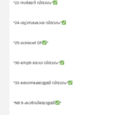
*22-സർജറി വിഭാഗം*
*24-ശ്വാസകോശ വിഭാഗം*
*25-sicklecell OP
*
*30-നേത്ര രോഗ വിഭാഗം*
*33-ഗൈനക്കോളജി വിഭാഗം*
*NB 9-കാർഡിയോളജി
*