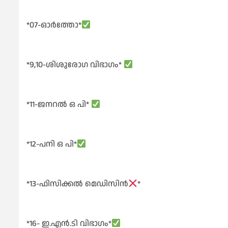
*07-ഓർത്തോ*
*9,10-ശിശുരോഗ വിഭാഗം*
*11-ജനറൽ ഒ പി*
*12-പനി ഒ പി*
*13-ഫിസിക്കൽ മെഡിസിൻ
*
*16- ഇ.എൻ.ടി വിഭാഗം*