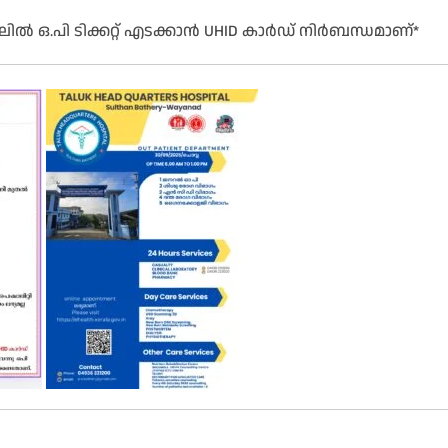
ിൽ ഒ.പി ടിക്കറ്റ് എടക്കാൻ UHID കാർഡ് നിർബന്ധമാണ്*