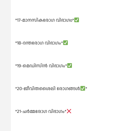
*17-മാനസികരോഗ വിഭാഗo*
*18-ദന്തരോഗ വിഭാഗം*
*19-മെഡിസിൻ വിഭാഗം*
*20-ജീവിതശൈലി രോഗങ്ങൾ
*
*21-ചർമ്മരോഗ വിഭാഗം*