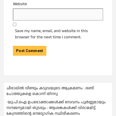
Website
Save my name, email, and website in this
browser for the next time I comment.
ചീരാലിൽ വീണ്ടും കടുവയുടെ ആക്രമണം : രണ്ട്
പോത്തുകളെ കൊന്ന് തിന്നു
യു.പി.ഐ ഉപഭോക്താക്കള്‍ക്ക് സേവനം പൂര്‍ണ്ണമായും
സൗജന്യമായി തുടരും : ആശങ്കകള്‍ക്ക് വിരാമമിട്ട്
കേന്ദ്രത്തിന്റെ ഔദ്യോഗിക സ്ഥിരീകരണം