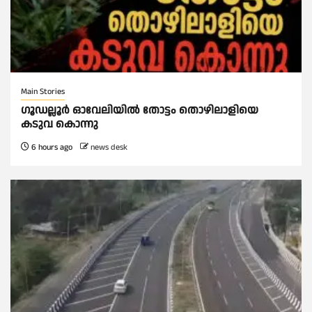
Main Stories
ഗൂഡല്ലൂർ ഓവേലിയിൽ തോട്ടം തൊഴിലാളിയെ
കടുവ കൊന്നു
6 hours ago
news desk