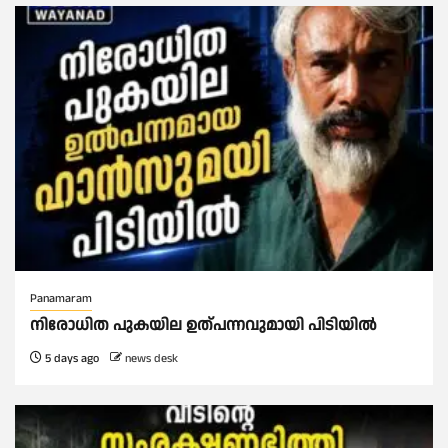
Panamaram
നിരോധിത പുകയില ഉത്പന്നവുമായി പിടിയിൽ
5 days ago
news desk