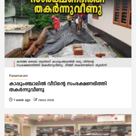
Panamaram
കാപ്പുംഞ്ചാലിൽ വീടിൻ്റെ സംരക്ഷണഭിത്തി
തകർന്നുവീണു
1 week ago
news desk