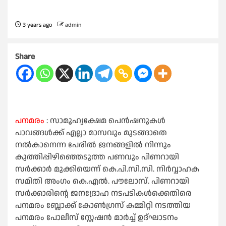
3 years ago
admin
Share
പനമരം
: സാമൂഹ്യക്ഷേമ പെൻഷനുകൾ
പാവങ്ങൾക്ക് എല്ലാ മാസവും മുടങ്ങാതെ
നൽകാനെന്ന പേരിൽ ജനങ്ങളിൽ നിന്നും
കുത്തിപ്പിഴിഞ്ഞെടുത്ത പണവും പിണറായി
സർക്കാർ മുക്കിയെന്ന് കെ.പി.സി.സി. നിർവ്വാഹക
സമിതി അംഗം കെ.എൽ. പൗലോസ്. പിണറായി
സർക്കാരിന്റെ ജനദ്രോഹ നടപടികൾക്കെതിരെ
പനമരം ബ്ലോക്ക് കോൺഗ്രസ് കമ്മിറ്റി നടത്തിയ
പനമരം പോലീസ് സ്റ്റേഷൻ മാർച്ച് ഉദ്ഘാടനം