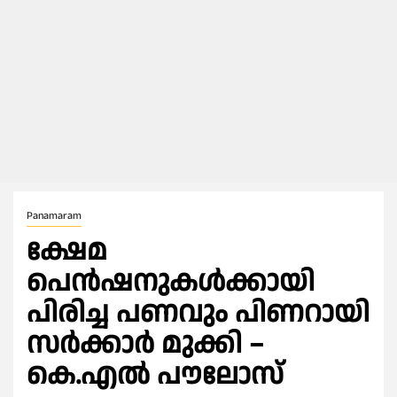
Panamaram
ക്ഷേമ
പെൻഷനുകൾക്കായി
പിരിച്ച പണവും പിണറായി
സർക്കാർ മുക്കി –
കെ.എൽ പൗലോസ്