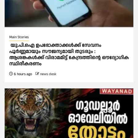
Main Stories
യു.പി.ഐ ഉപഭോക്താക്കള്‍ക്ക് സേവനം
പൂര്‍ണ്ണമായും സൗജന്യമായി തുടരും :
ആശങ്കകള്‍ക്ക് വിരാമമിട്ട് കേന്ദ്രത്തിന്റെ ഔദ്യോഗിക
സ്ഥിരീകരണം
6 hours ago
news desk