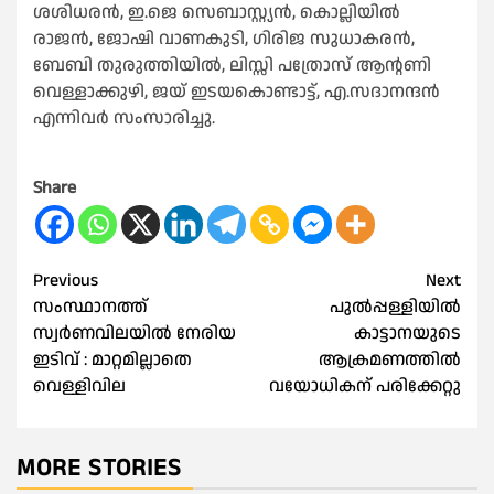
ശശിധരൻ, ഇ.ജെ സെബാസ്റ്റ്യൻ, കൊല്ലിയിൽ
രാജൻ, ജോഷി വാണകുടി, ഗിരിജ സുധാകരൻ,
ബേബി തുരുത്തിയിൽ, ലിസ്സി പത്രോസ് ആന്റണി
വെള്ളാക്കുഴി, ജയ് ഇടയകൊണ്ടാട്ട്, എ.സദാനന്ദൻ
എന്നിവർ സംസാരിച്ചു.
Share
Post
Previous
Next
സംസ്ഥാനത്ത്
പുൽപ്പള്ളിയിൽ
navigation
സ്വർണവിലയിൽ നേരിയ
കാട്ടാനയുടെ
ഇടിവ് : മാറ്റമില്ലാതെ
ആക്രമണത്തിൽ
വെള്ളിവില
വയോധികന് പരിക്കേറ്റു
MORE STORIES