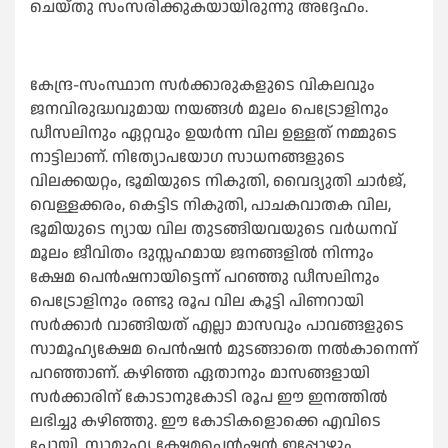
ചെയ്തു സംസരിക്കുകയായിരുന്നു അദ്ദേഹം.
കേന്ദ്ര-സംസ്ഥാന സർക്കാരുകളുടെ വികലവും
ജനവിരുദ്ധവുമായ നയങ്ങൾ മൂലം പെട്രോളിനും
ഡീസലിനും ഏറ്റവും ഉയർന്ന വില ഉള്ളത് നമ്മുടെ
നാട്ടിലാണ്. നിത്യോപയോഗ സാധനങ്ങളുടെ
വിലക്കയറ്റം, ഭൂമിയുടെ നികുതി, വൈദ്യുതി ചാർജ്,
വെള്ളക്കരം, കെട്ടിട നികുതി, പാചകവാതക വില,
ഭൂമിയുടെ ന്യായ വില തുടങ്ങിയവയുടെ വർധനവ്
മൂലം ജീവിതം ദുസ്സഹമായ ജനങ്ങളിൽ നിന്നും
ക്ഷേമ പെൻഷനായിട്ടെന്ന് പറഞ്ഞു ഡീസലിനും
പെട്രോളിനും രണ്ടു രൂപ വില കൂട്ടി പിണറായി
സർക്കാർ വാങ്ങിയത് എല്ലാ മാസവും പാവങ്ങളുടെ
സാമൂഹ്യക്ഷേമ പെൻഷൻ മുടങ്ങാതെ നൽകാനെന്ന്
പറഞ്ഞാണ്. കഴിഞ്ഞ ഏതാനും മാസങ്ങളായി
സർക്കാരിന് കോടാനുകോടി രൂപ ഈ ഇനത്തിൽ
ലഭിച്ചു കഴിഞ്ഞു. ഈ കോടികളൊക്കെ എവിടെ
പോയി. സാമൂഹ്യ ക്ഷേമപെൻഷൻ ഇപ്പോഴും