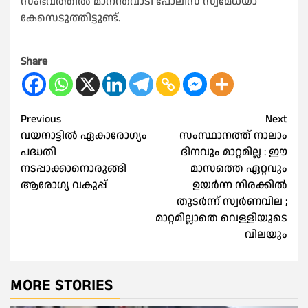
സംഭവത്തില്‍ മാനന്തവാടി പോലീസ് സ്വമേധയാ
കേസെടുത്തിട്ടുണ്ട്.
Share
Post
Previous
Next
വയനാട്ടിൽ ഏകാരോഗ്യം
സംസ്ഥാനത്ത് നാലാം
navigation
പദ്ധതി
ദിനവും മാറ്റമില്ല : ഈ
നടപ്പാക്കാനൊരുങ്ങി
മാസത്തെ ഏറ്റവും
ആരോഗ്യ വകുപ്പ്
ഉയർന്ന നിരക്കിൽ
തുടർന്ന് സ്വർണവില ;
മാറ്റമില്ലാതെ വെള്ളിയുടെ
വിലയും
MORE STORIES