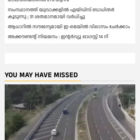
സംസ്ഥാനത്ത് യുവാക്കളില്‍ എയ്ഡ്സ് ബാധിതര്‍
കൂടുന്നു ; 31 ശതമാനമായി വർധിച്ചു
ആധാറിൽ സൗജന്യമായി ഇ-മെയിൽ വിലാസം ചേർക്കാം
അക്കൗണ്ടന്റ് നിയമനം : ഇൻ്റർവ്യൂ ഓഗസ്റ്റ് 14 ന്
YOU MAY HAVE MISSED