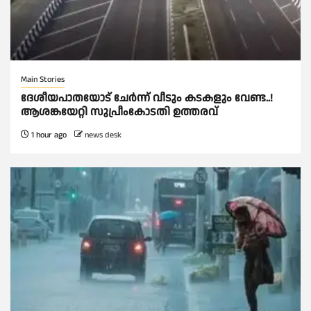
Main Stories
ദേശീയപാതയോട് ചേര്‍ന്ന് വീടും കടകളും വേണ്ട..!
ആശങ്കയേറ്റി സുപ്രീംകോടതി ഉത്തരവ്
1 hour ago
news desk