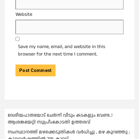
Website
Save my name, email, and website in this
browser for the next time I comment.
ദേശീയപാതയോട് ചേര്‍ന്ന് വീടും കടകളും വേണ്ട..!
ആശങ്കയേറ്റി സുപ്രീംകോടതി ഉത്തരവ്
സംസ്ഥാനത്ത് മഴക്കെടുതികള്‍ വര്‍ധിച്ചു , മഴ കുറഞ്ഞു ;
കാലവര്‍ഷത്തില്‍ 21% കുറവ്