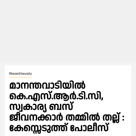
Mananthavady
മാനന്തവാടിയിൽ
കെ.എസ്.ആര്‍.ടി.സി,
സ്വകാര്യ ബസ്
ജീവനക്കാർ തമ്മിൽ തല്ല് :
കേസ്സെടുത്ത് പോലീസ്