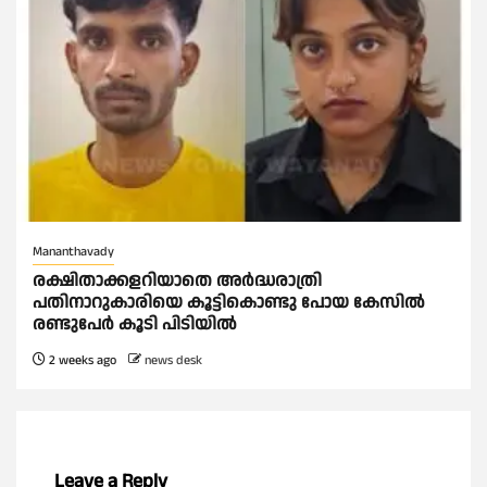
Mananthavady
രക്ഷിതാക്കളറിയാതെ അര്‍ദ്ധരാത്രി
പതിനാറുകാരിയെ കൂട്ടികൊണ്ടു പോയ കേസില്‍
രണ്ടുപേര്‍ കൂടി പിടിയില്‍
2 weeks ago
news desk
Leave a Reply