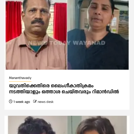
Mananthavady
യുവതിക്കെതിരെ ലൈംഗീകാതിക്രമം
നടത്തിയാളും ഒത്താശ ചെയ്തവരും റിമാൻഡിൽ
1 week ago
news desk