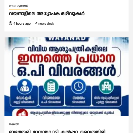
employment
വയനാട്ടിലെ അധ്യാപക ഒഴിവുകൾ
4 hours ago
news desk
Health
ബത്തേരി, മാനന്തവാടി, കൽപ്പറ്റ, വൈത്തിരി,