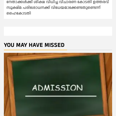
നേതാക്കള്‍ക്ക് ശിക്ഷ വിധിച്ച വിചാരണ കോടതി ഉത്തരവ്
സൂക്ഷ്മ പരിശോധനക്ക് വിധേയമാക്കേണ്ടതുണ്ടെന്ന്
ഹൈകോടതി
YOU MAY HAVE MISSED