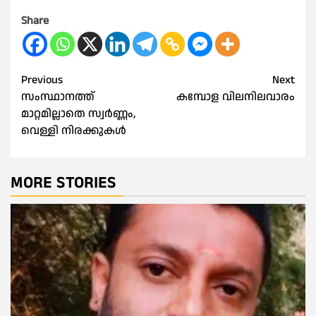
Share
Post
Previous
Next
സംസ്ഥാനത്ത്
കമ്പോള വിലനിലവാരം
navigation
മാറ്റമില്ലാതെ സ്വർണ്ണം,
വെള്ളി നിരക്കുകൾ
MORE STORIES