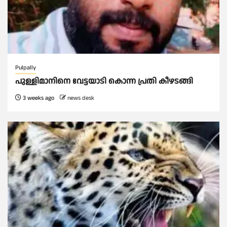
Pulpally
പുള്ളിമാനിനെ വേട്ടയാടി കൊന്ന പ്രതി കീഴടങ്ങി
3 weeks ago
news desk