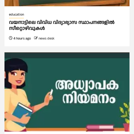
education
വയനാട്ടിലെ വിവിധ വിദ്യാഭ്യാസ സ്ഥാപനങ്ങളിൽ
സീറ്റൊഴിവുകൾ
4 hours ago
news desk