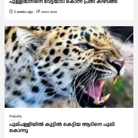
പുള്ളിമാനിനെ വേട്ടയാടി കൊന്ന പ്രതി കീഴടങ്ങി
3 weeks ago
news desk
Pulpally
പുല്പള്ളിയിൽ കൂട്ടില്‍ കെട്ടിയ ആടിനെ പുലി
കൊന്നു