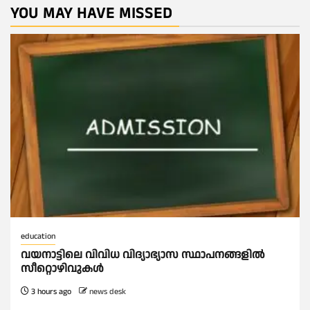
YOU MAY HAVE MISSED
education
വയനാട്ടിലെ വിവിധ വിദ്യാഭ്യാസ സ്ഥാപനങ്ങളിൽ
സീറ്റൊഴിവുകൾ
3 hours ago
news desk