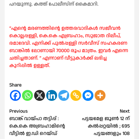
പറയുന്നു. കത്ത് പോലീസിന് കൈമാറി.
“എന്റെ മരണത്തിന്റെ ഉത്തരവാദികൾ സജീവൻ
കൊല്ലപ്പള്ളി, കെ.കെ എബ്രഹാം, സുജാത ദിലീപ്,
രമാദേവി. എനിക്ക് പുൽപ്പള്ളി സർവീസ് സഹകരണ
ബാങ്കിൽ ലോണായി 70000 രൂപ മാത്രം. ഇവർ എന്നെ
ചതിച്ചതാണ്. ” എന്നാണ് വീട്ടുകാർക്ക് ലഭിച്ച
കുറിപ്പിൽ ഉള്ളത്.
Share
Post
Previous
Next
ബാങ്ക് വായ്പാ തട്ടിപ്പ് :
പട്ടയമേള ജൂണ്‍ 12 ന്
navigation
കെ.കെ അബ്രഹാമിന്റെ
കൽപ്പറ്റയിൽ ; 695
വീട്ടിൽ ഇ.ഡി റെയ്ഡ്
പട്ടയങ്ങളും 108