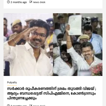
2 months ago
news desk
Pulpally
സര്‍ക്കാര്‍ രൂപീകരണത്തിന് ശ്രമം തുടങ്ങി വിജയ് ;
ആദ്യം ബന്ധപ്പെട്ടത് സിപിഎമ്മിനെ, കോണ്‍ഗ്രസും
പിന്തുണച്ചേക്കും