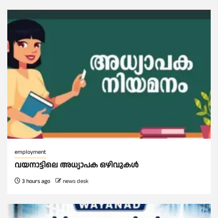
employment
വയനാട്ടിലെ അധ്യാപക ഒഴിവുകൾ
3 hours ago
news desk