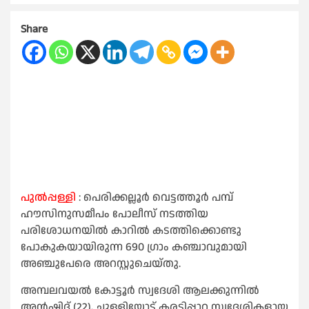
Share
പുൽപ്പള്ളി
: പെരിക്കല്ലൂർ വെട്ടത്തൂർ പമ്പ്
ഹൗസിനുസമീപം പോലീസ് നടത്തിയ
പരിശോധനയിൽ കാറിൽ കടത്തിക്കൊണ്ടു
പോകുകയായിരുന്ന 690 ഗ്രാം കഞ്ചാവുമായി
അഞ്ചുപേരെ അറസ്റ്റുചെയ്തു.
അമ്പലവയൽ കോട്ടൂർ സ്വദേശി ആലക്കുന്നിൽ
അൻഷിദ് (22), ചുള്ളിയോട് കരടിപ്പാറ സ്വദേശികളായ