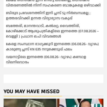
ക്ഷേമ പെൻഷൻ ഇനി നേരിട്ട് ലഭിക്കില്ല, പെൻഷൻ
വിതരണത്തില്‍ നിന്ന് സഹകരണ ബാങ്കുകളെ ഒഴിവാക്കി
ബിരുദ പ്രവേശനത്തിന് ഇനി പ്ലസ് ടു നിര്‍ബന്ധമല്ല ;
ഉത്തരവിറക്കി ഉന്നത വിദ്യാഭ്യാസ വകുപ്പ്
ബത്തേരി, മാനന്തവാടി, കൽപ്പറ്റ, വൈത്തിരി,
കോഴിക്കോട് ആശുപത്രികളിലെ ഇന്നത്തെ (07.08.2026 –
വെള്ളി ) പ്രധാന ഒ.പി വിവരങ്ങൾ
കേരള സംസ്ഥാന ഭാഗ്യക്കുറി ഇന്നത്തെ (06.08.26- വ്യാഴം)
കാരുണ്യ പ്ലസ് KN 635 നറുക്കെടുപ്പ് ഫലം
വയനാട്ടിലെ ഇന്നത്തെ (06.08.26- വ്യാഴം) കമ്പോള
വിലനിലവാരം
YOU MAY HAVE MISSED