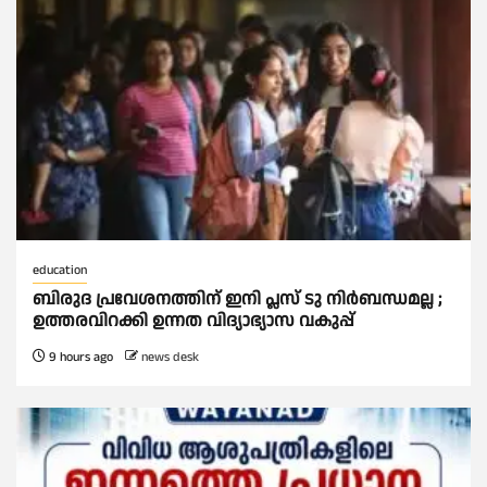
education
ബിരുദ പ്രവേശനത്തിന് ഇനി പ്ലസ് ടു നിര്‍ബന്ധമല്ല ;
ഉത്തരവിറക്കി ഉന്നത വിദ്യാഭ്യാസ വകുപ്പ്
9 hours ago
news desk