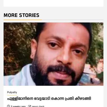
MORE STORIES
Pulpally
പുള്ളിമാനിനെ വേട്ടയാടി കൊന്ന പ്രതി കീഴടങ്ങി
3 weeks ago
news desk