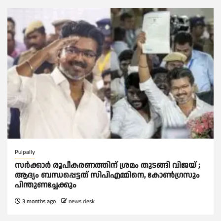
Pulpally
സര്‍ക്കാര്‍ രൂപീകരണത്തിന് ശ്രമം തുടങ്ങി വിജയ് ;
ആദ്യം ബന്ധപ്പെട്ടത് സിപിഎമ്മിനെ, കോണ്‍ഗ്രസും
പിന്തുണച്ചേക്കും
3 months ago
news desk