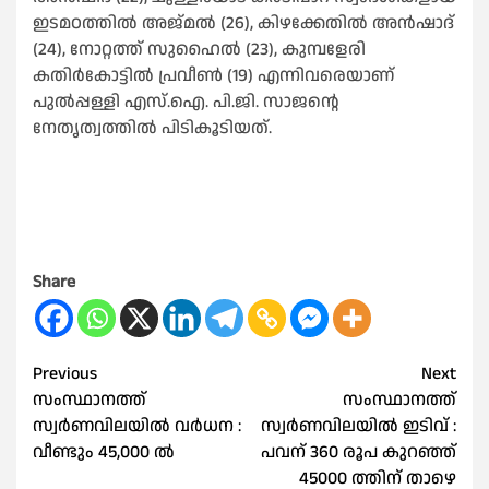
ഇടമഠത്തിൽ അജ്മൽ (26), കിഴക്കേതിൽ അൻഷാദ്
(24), നോറ്റത്ത് സുഹൈൽ (23), കുമ്പളേരി
കതിർകോട്ടിൽ പ്രവീൺ (19) എന്നിവരെയാണ്
പുൽപ്പള്ളി എസ്.ഐ. പി.ജി. സാജന്റെ
നേതൃത്വത്തിൽ പിടികൂടിയത്.
Share
Post
Previous
Next
സംസ്ഥാനത്ത്
സംസ്ഥാനത്ത്
navigation
സ്വര്‍ണവിലയിൽ വർധന :
സ്വർണവിലയിൽ ഇടിവ് :
വീണ്ടും 45,000 ല്‍
പവന് 360 രൂപ കുറഞ്ഞ്
45000 ത്തിന് താഴെ