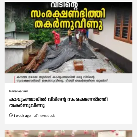
Panamaram
കാപ്പുംഞ്ചാലിൽ വീടിൻ്റെ സംരക്ഷണഭിത്തി
തകർന്നുവീണു
1 week ago
news desk