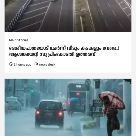
Main Stories
ദേശീയപാതയോട് ചേര്‍ന്ന് വീടും കടകളും വേണ്ട..!
ആശങ്കയേറ്റി സുപ്രീംകോടതി ഉത്തരവ്
2 hours ago
news desk