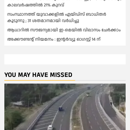
കാലവര്‍ഷത്തില്‍ 21% കുറവ്
സംസ്ഥാനത്ത് യുവാക്കളില്‍ എയ്ഡ്സ് ബാധിതര്‍
കൂടുന്നു ; 31 ശതമാനമായി വർധിച്ചു
ആധാറിൽ സൗജന്യമായി ഇ-മെയിൽ വിലാസം ചേർക്കാം
അക്കൗണ്ടന്റ് നിയമനം : ഇൻ്റർവ്യൂ ഓഗസ്റ്റ് 14 ന്
YOU MAY HAVE MISSED