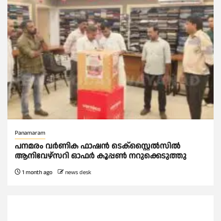
Panamaram
പനമരം വർണിക ഫാഷൻ ടെക്സ്റ്റൈൽസിൽ
ആനിവേഴ്‌സറി ഓഫർ കൂപ്പൺ നറുക്കെടുത്തു
1 month ago
news desk