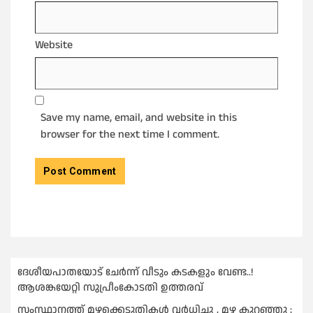
Website
Save my name, email, and website in this
browser for the next time I comment.
ദേശീയപാതയോട് ചേര്‍ന്ന് വീടും കടകളും വേണ്ട..!
ആശങ്കയേറ്റി സുപ്രീംകോടതി ഉത്തരവ്
സംസ്ഥാനത്ത് മഴക്കെടുതികള്‍ വര്‍ധിച്ചു , മഴ കുറഞ്ഞു ;