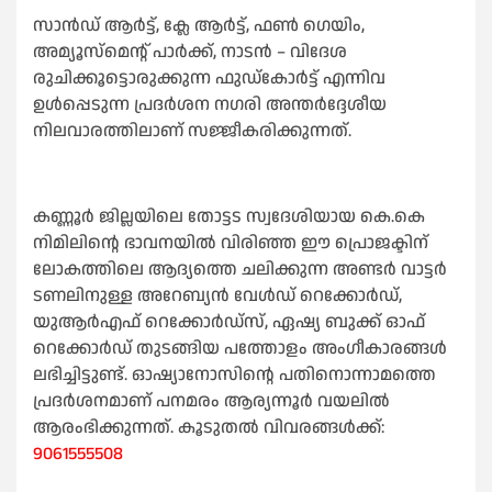
സാന്‍ഡ് ആര്‍ട്ട്, ക്ലേ ആര്‍ട്ട്, ഫണ്‍ ഗെയിം,
അമ്യൂസ്മെന്റ് പാര്‍ക്ക്, നാടന്‍ – വിദേശ
രുചിക്കൂട്ടൊരുക്കുന്ന ഫുഡ്കോര്‍ട്ട് എന്നിവ
ഉള്‍പ്പെടുന്ന പ്രദര്‍ശന നഗരി അന്തര്‍ദ്ദേശീയ
നിലവാരത്തിലാണ് സജ്ജീകരിക്കുന്നത്.
കണ്ണൂര്‍ ജില്ലയിലെ തോട്ടട സ്വദേശിയായ കെ.കെ
നിമിലിന്റെ ഭാവനയില്‍ വിരിഞ്ഞ ഈ പ്രൊജക്ടിന്
ലോകത്തിലെ ആദ്യത്തെ ചലിക്കുന്ന അണ്ടര്‍ വാട്ടര്‍
ടണലിനുള്ള അറേബ്യന്‍ വേള്‍ഡ് റെക്കോര്‍ഡ്,
യുആര്‍എഫ് റെക്കോര്‍ഡ്‌സ്, ഏഷ്യ ബുക്ക് ഓഫ്
റെക്കോര്‍ഡ് തുടങ്ങിയ പത്തോളം അംഗീകാരങ്ങള്‍
ലഭിച്ചിട്ടുണ്ട്. ഓഷ്യാനോസിന്റെ പതിനൊന്നാമത്തെ
പ്രദര്‍ശനമാണ് പനമരം ആര്യന്നൂർ വയലിൽ
ആരംഭിക്കുന്നത്. കൂടുതല്‍ വിവരങ്ങള്‍ക്ക്:
9061555508