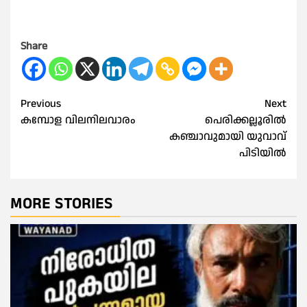
Share
Post
Previous
Next
കമ്പോള വിലനിലവാരം
പെരിക്കല്ലൂരിൽ
navigation
കഞ്ചാവുമായി യുവാവ്
പിടിയിൽ
MORE STORIES