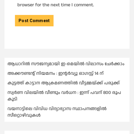
browser for the next time I comment.
ആധാറിൽ സൗജന്യമായി ഇ-മെയിൽ വിലാസം ചേർക്കാം
അക്കൗണ്ടന്റ് നിയമനം : ഇൻ്റർവ്യൂ ഓഗസ്റ്റ് 14 ന്
കുട്ടത്ത് കാട്ടാന ആക്രമണത്തിൽ വീട്ടമ്മയ്ക്ക് പരുക്ക്
സ്വർണ വിലയില്‍ വീണ്ടും വർധന : ഇന്ന് പവന് 800 രൂപ
കൂടി
വയനാട്ടിലെ വിവിധ വിദ്യാഭ്യാസ സ്ഥാപനങ്ങളിൽ
സീറ്റൊഴിവുകൾ