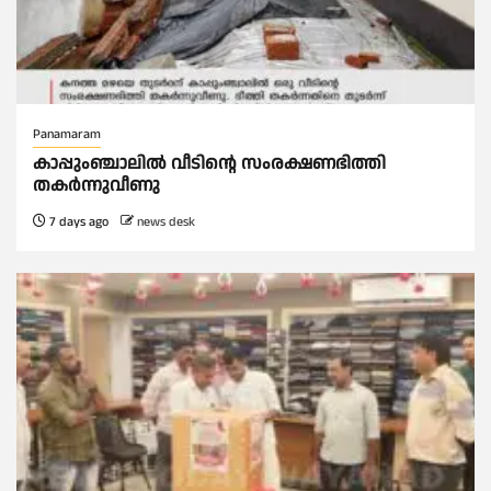
Panamaram
കാപ്പുംഞ്ചാലിൽ വീടിൻ്റെ സംരക്ഷണഭിത്തി
തകർന്നുവീണു
7 days ago
news desk