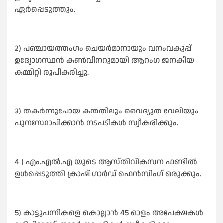
ഏർപ്പെടുത്തും.
2) പഞ്ചായത്തംഗം ചെയര്‍മാനായും വനംവകുപ്പ്
ഉദ്യോഗസ്ഥന്‍ കണ്‍വീനറുമായി ആറംഗ ജനകീയ
കമ്മിറ്റി രൂപീകരിച്ചു.
3) തകർന്നുപോയ കന്മതിലും വൈദ്യുത വേലിയും
പുനഃസ്ഥാപിക്കാൻ നടപടികൾ സ്വീകരിക്കും.
4 ) എം.എൽ.എ യുടെ ആസ്തിവികസന ഫണ്ടിൽ
ഉൾപ്പെടുത്തി ക്രാഷ് ഗാർഡ് ഫെൻസിംഗ് ഒരുക്കും.
5) കാട്ടുപന്നികളെ കൊല്ലാൻ 45 ഓളം അപേക്ഷകൾ