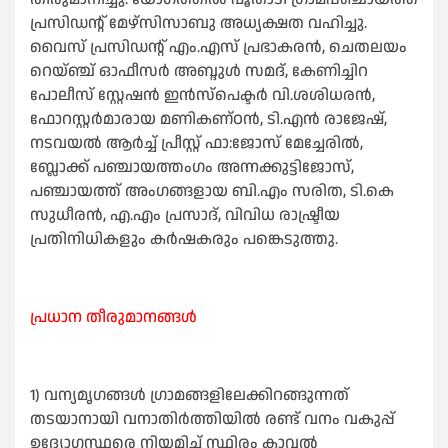
പ്രസിഡന്റ് മേഴ്സിസാബു അധ്യക്ഷത വഹിച്ചു.
വൈസ് പ്രസിഡന്റ് എം.എസ് പ്രഭാകരന്‍, ചെതലയം
റെയ്ഞ്ച് ഓഫീസര്‍ അബ്ദുള്‍ സമദ്, കേണിച്ചിറ
പോലീസ് സ്റ്റേഷൻ ഇൻസ്പെക്ടർ വി.ശശിധരന്‍,
ഫോറസ്റ്റർമാരായ മണികണ്ഠന്‍, ടി.എൻ രാജേഷ്,
നടവയല്‍ ആര്‍ച്ച് പ്രീസ്റ്റ് ഫാ:ജോസ് മേച്ചേരില്‍,
ബ്ലോക്ക് പഞ്ചായത്തംഗം അന്നക്കുട്ടിജോസ്,
പഞ്ചായത്ത് അംഗങ്ങളായ ബി.എം സരിത, ടി.കെ
സുധീരന്‍, എ.എം പ്രസാദ്, വിവിധ രാഷ്ട്രീയ
പ്രതിനിധികളും കർഷകരും പങ്കെടുത്തു.
പ്രധാന തീരുമാനങ്ങൾ
1) വന്യമൃഗങ്ങൾ ഗ്രാമങ്ങളിലേക്കിറങ്ങുന്നത്
തടയാനായി വനാതിർത്തിയിൽ രണ്ട് വനം വകുപ്പ്
ഉദ്യോഗസ്ഥരെ നിയമിച്ച് സ്ഥിരം കാവൽ