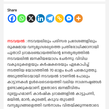
Share
നടവയൽ
: നടവയലിലും പരിസര പ്രദേശങ്ങളിലും
രൂക്ഷമായ വന്യമൃഗശല്യത്തെ പ്രതിരോധിക്കാനായി
പൂതാടി ഗ്രാമപ്പഞ്ചായത്തിന്റെ നേതൃത്വത്തിൽ
നടവയലിൽ ജനകീയയോഗം ചേർന്നു. വിവിധ
വകുപ്പുകളെയും കർഷകരെയും ഏകോപിച്ച്
നടത്തിയ യോഗത്തിൽ 70 ഓളം പേർ പങ്കെടുത്തു.
അടുത്തിടെയായി നടവയൽ ടൗണിൽ പോലും
കാട്ടാനകൾ ഉൾപ്പെടെയെത്തി വലിയ നാശനഷ്ടങ്ങൾ
ഉണ്ടാക്കുകയാണ്. ഇതോടെ ജനജീവിതം
ദുഃസ്സഹമാണ്. കാർഷിക ഗ്രാമങ്ങളിൽ കാട്ടുപന്നി,
മയിൽ, മാൻ, കുരങ്ങ്, കടുവ തുടങ്ങി
വന്യമൃഗങ്ങളെത്തി വൻനാശം വിതയ്ക്കുന്നതോടെ