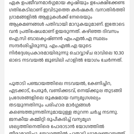
ഏക ഉപജീവനമാർഗ്ഗമായ കൃഷിയും ഉപേക്ഷിക്കേണ്ട
ഗതികേടിലാണ് ഇവിടുത്തെ കർഷകർ. വനാതിർത്തി
ഗ്രാമങ്ങളിൽ ആളുകൾക്ക് നേരെയും
ആക്രമണങ്ങൾ പതിവായി മാറുകയുമാണ്. ഇതോടെ
വൻ പ്രതിഷേധമാണ് ഉയരുന്നത്. കഴിഞ്ഞ ദിവസം
ഐ.സി ബാലകൃഷ്ണൻ എം.എൽ.എ സ്ഥലം
സന്ദർശിച്ചിരുന്നു. എം.എൽ.എ യുടെ
നിർദ്ദേശപ്രകാരമായിരുന്നു ചൊവ്വാഴ്ച രാവിലെ 10.30
ഓടെ നടവയൽ ജൂബിലി ഹാളിൽ യോഗം ചേർന്നത്.
പൂതാടി പഞ്ചായത്തിലെ നടവയൽ, കേണിച്ചിറ,
എടക്കാട്, പേരൂര്‍, വണ്ടിക്കടവ്, നെയ്ക്കുപ്പ തുടങ്ങി
പ്രദേശങ്ങളിലെ രൂക്ഷമായ വന്യമൃഗശല്യം
തടയുന്നതിനും പരിഹാര മാര്‍ഗ്ഗങ്ങള്‍
കണ്ടെത്തുന്നതിനുമായുള്ള തുറന്ന ചര്‍ച്ച നടന്നു.
ജനകീയ കമ്മിറ്റി രൂപീകരിച്ച് വന്യമൃഗ
ശല്യത്തിനെതിരെ പോരാടാൻ യോഗത്തിൽ
തീരുമാനിച്ചു. യോഗത്തിൽ പൂതാടി ഗ്രാമപ്പഞ്ചായത്ത്