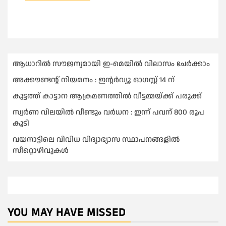
ആധാറിൽ സൗജന്യമായി ഇ-മെയിൽ വിലാസം ചേർക്കാം
അക്കൗണ്ടന്റ് നിയമനം : ഇൻ്റർവ്യൂ ഓഗസ്റ്റ് 14 ന്
കുട്ടത്ത് കാട്ടാന ആക്രമണത്തിൽ വീട്ടമ്മയ്ക്ക് പരുക്ക്
സ്വർണ വിലയില്‍ വീണ്ടും വർധന : ഇന്ന് പവന് 800 രൂപ
കൂടി
വയനാട്ടിലെ വിവിധ വിദ്യാഭ്യാസ സ്ഥാപനങ്ങളിൽ
സീറ്റൊഴിവുകൾ
YOU MAY HAVE MISSED