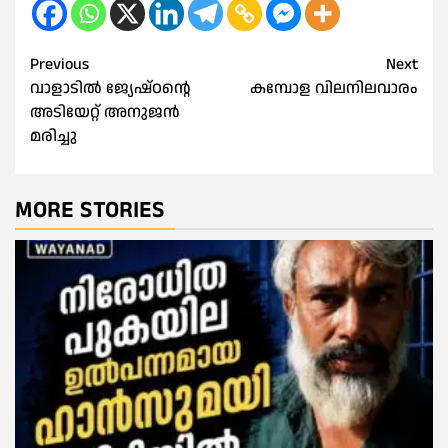
Post
Previous
Next
വാളാടിൽ ജ്യേഷ്ഠന്റെ
കമ്പോള വിലനിലവാരം
navigation
അടിയേറ്റ് അനുജന്‍
മരിച്ചു
MORE STORIES