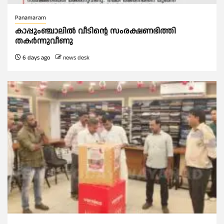
Panamaram
കാപ്പുംഞ്ചാലിൽ വീടിൻ്റെ സംരക്ഷണഭിത്തി
തകർന്നുവീണു
6 days ago
news desk