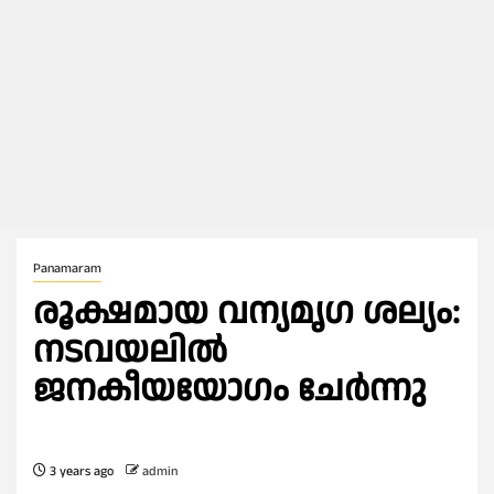
Panamaram
രൂക്ഷമായ വന്യമൃഗ ശല്യം:
നടവയലിൽ
ജനകീയയോഗം ചേര്‍ന്നു
3 years ago
admin