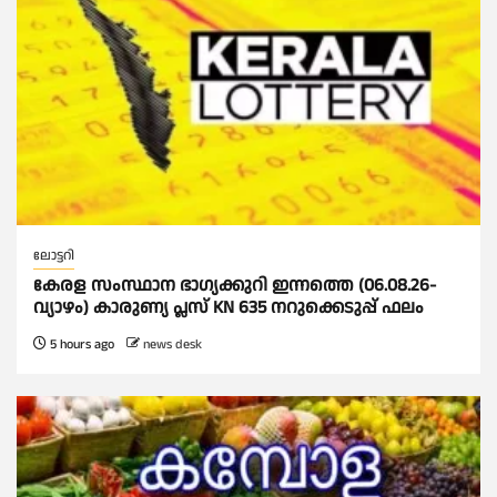
ലോട്ടറി
കേരള സംസ്ഥാന ഭാഗ്യക്കുറി ഇന്നത്തെ (06.08.26-
വ്യാഴം) കാരുണ്യ പ്ലസ് KN 635 നറുക്കെടുപ്പ് ഫലം
5 hours ago
news desk