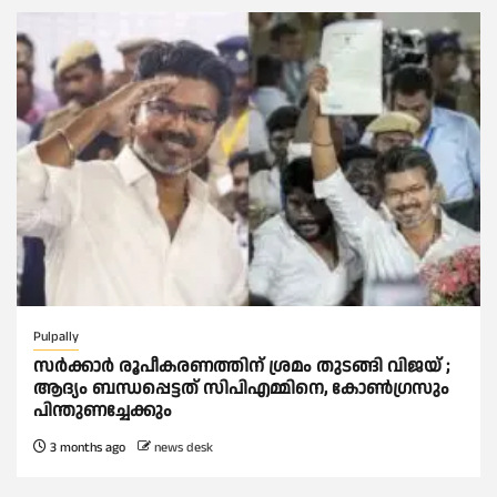
Pulpally
സര്‍ക്കാര്‍ രൂപീകരണത്തിന് ശ്രമം തുടങ്ങി വിജയ് ;
ആദ്യം ബന്ധപ്പെട്ടത് സിപിഎമ്മിനെ, കോണ്‍ഗ്രസും
പിന്തുണച്ചേക്കും
3 months ago
news desk