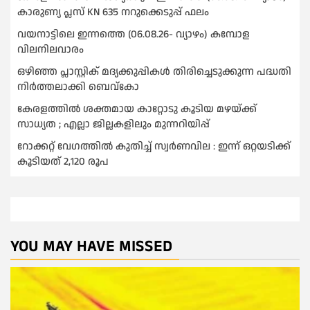
കാരുണ്യ പ്ലസ് KN 635 നറുക്കെടുപ്പ് ഫലം
വയനാട്ടിലെ ഇന്നത്തെ (06.08.26- വ്യാഴം) കമ്പോള
വിലനിലവാരം
ഒഴിഞ്ഞ പ്ലാസ്റ്റിക് മദ്യക്കുപ്പികള്‍ തിരിച്ചെടുക്കുന്ന പദ്ധതി
നിര്‍ത്തലാക്കി ബെവ്കോ
കേരളത്തിൽ ശക്തമായ കാറ്റോടു കൂടിയ മഴയ്ക്ക്
സാധ്യത ; എല്ലാ ജില്ലകളിലും മുന്നറിയിപ്പ്
റോക്കറ്റ് വേഗത്തില്‍ കുതിച്ച് സ്വര്‍ണവില : ഇന്ന് ഒറ്റയടിക്ക്
കൂടിയത് 2,120 രൂപ
YOU MAY HAVE MISSED