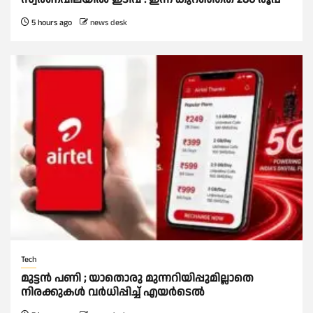
5 hours ago
news desk
Tech
മുട്ടൻ പണി ; യാതൊരു മുന്നറിയിപ്പുമില്ലാതെ
നിരക്കുകള്‍ വർധിപ്പിച്ച്‌ എയർടെല്‍