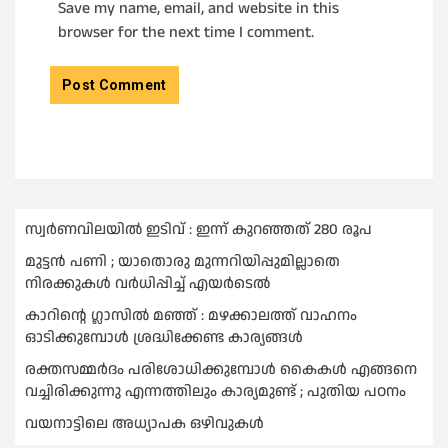
Save my name, email, and website in this
browser for the next time I comment.
സ്വർണവിലയില്‍ ഇടിവ് : ഇന്ന് കുറഞ്ഞത് 280 രൂപ
മുട്ടൻ പണി ; യാതൊരു മുന്നറിയിപ്പുമില്ലാതെ
നിരക്കുകള്‍ വർധിപ്പിച്ച്‌ എയർടെല്‍
കാറിൻ്റെ ഗ്ലാസിൽ മഞ്ഞ് : മഴക്കാലത്ത് വാഹനം
ഓടിക്കുമ്പോള്‍ ശ്രദ്ധിക്കേണ്ട കാര്യങ്ങൾ
രക്തസമ്മര്‍ദം പരിശോധിക്കുമ്പോള്‍ കൈകള്‍ എങ്ങനെ
വച്ചിരിക്കുന്നു എന്നത്തിലും കാര്യമുണ്ട് ; പുതിയ പഠനം
വയനാട്ടിലെ അധ്യാപക ഒഴിവുകൾ