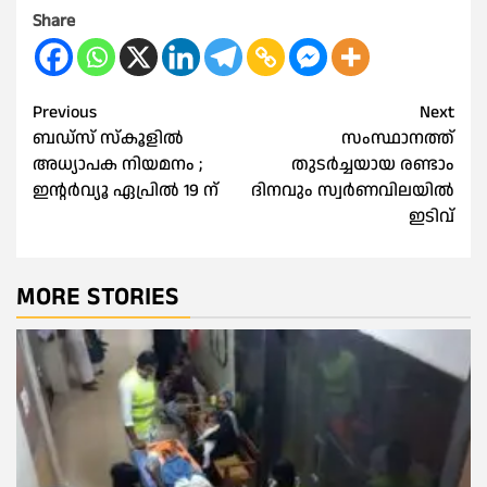
Share
Post
Previous
Next
ബഡ്സ് സ്‌കൂളില്‍
സംസ്ഥാനത്ത്
navigation
അധ്യാപക നിയമനം ;
തുടർച്ചയായ രണ്ടാം
ഇന്റർവ്യൂ ഏപ്രില്‍ 19 ന്
ദിനവും സ്വർണവിലയിൽ
ഇടിവ്
MORE STORIES