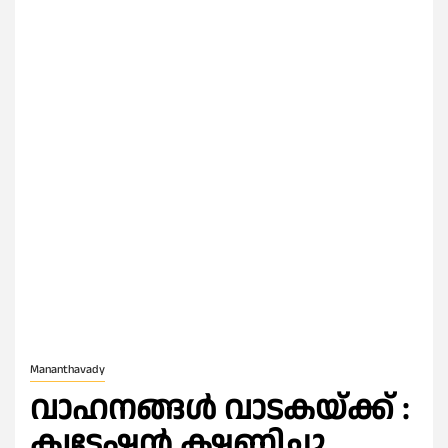
Mananthavady
വാഹനങ്ങൾ വാടകയ്ക്ക് :
ക്വട്ടേഷൻ ക്ഷണിച്ചു