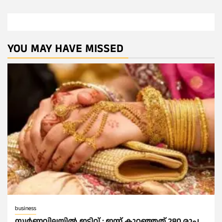
YOU MAY HAVE MISSED
business
സ്വർണവിലയില്‍ ഇടിവ് : ഇന്ന് കുറഞ്ഞത് 280 രൂപ