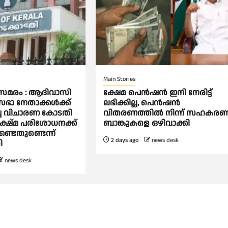
Main Stories
ൂസമരം : ആദിവാസി
ക്ഷേമ പെൻഷൻ ഇനി നേരിട്ട്
ാ നേതാക്കള്‍ക്ക്
ലഭിക്കില്ല, പെൻഷൻ
ച്ച വിചാരണ കോടതി
വിതരണത്തില്‍ നിന്ന് സഹകര
ക്ഷ്മ പരിശോധനക്ക്
ബാങ്കുകളെ ഒഴിവാക്കി
ണ്ടതുണ്ടെന്ന്
2 days ago
news desk
ി
news desk