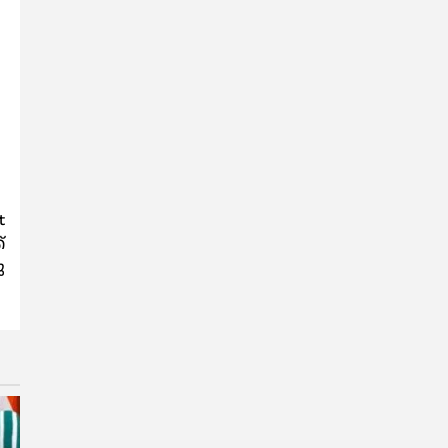
t
്
ു