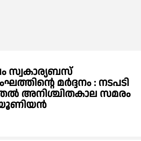
പം സ്വകാര്യബസ്
ഘത്തിന്റെ മർദ്ദനം : നടപടി
െ മുതൽ അനിശ്ചിതകാല സമരം
ി യൂണിയൻ