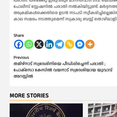
പരാതി. പരിക്കേറ്റ ഇരുവരും മാനന്തവാടി ഗവ. മെഡ
പോലീസ് സ്റ്റേഷനിൽ പരാതി നൽകിയിട്ടുണ്ട്. മർദ്
അക്രമികൾക്കെതിരെ ഉടൻ നടപടി സ്വീകരിച്ചില്ലെങ്
കാല സമരം നടത്തുമെന്ന് സ്വകാര്യ ബസ്സ് തൊഴിലാളി
Share
Post
Previous
തമിഴ്‌നാട് സ്വദേശിനിയെ പീഡിപ്പിച്ചെന്ന് പരാതി ;
navigation
പോക്സോ കേസിൽ വയനാട് സ്വദേശിയായ യുവാവ്
അറസ്റ്റിൽ
MORE STORIES