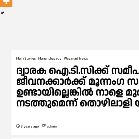
Main Stories
Mananthavady
Wayanad News
ദ്വാരക ഐ.ടി.സിക്ക് സമീ
ജീവനക്കാർക്ക് മൂന്നംഗ സം
ഉണ്ടായില്ലെങ്കിൽ നാള
നടത്തുമെന്ന് തൊഴിലാള
3 years ago
admin