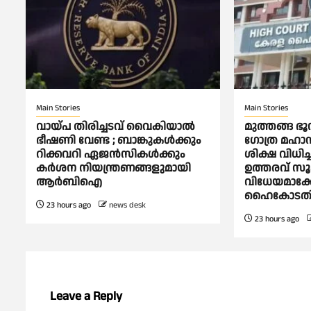
Main Stories
Main Stories
വായ്പ തിരിച്ചടവ് വൈകിയാല്‍
മുത്തങ്ങ ഭ
ഭീഷണി വേണ്ട ; ബാങ്കുകള്‍ക്കും
ഗോത്ര മഹാസഭ
റിക്കവറി ഏജൻസികള്‍ക്കും
ശിക്ഷ വിധി
കര്‍ശന നിയന്ത്രണങ്ങളുമായി
ഉത്തരവ് സൂ
ആര്‍ബിഐ
വിധേയമാക്കേ
ഹൈകോടത
23 hours ago
news desk
23 hours ago
Leave a Reply