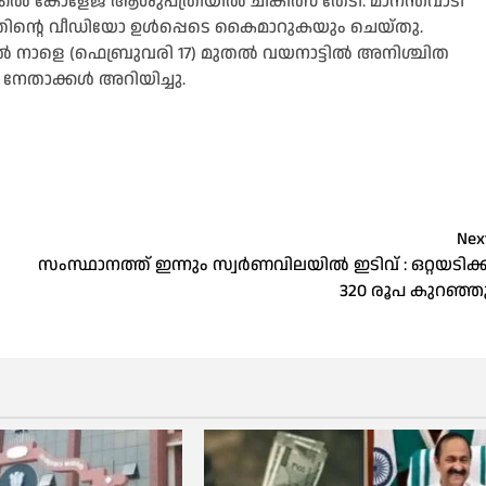
ിക്കൽ കോളേജ് ആശുപത്രിയിൽ ചികിത്സ തേടി. മാനന്തവാടി
ദനത്തിന്റെ വീഡിയോ ഉൾപ്പെടെ കൈമാറുകയും ചെയ്തു.
കിൽ നാളെ (ഫെബ്രുവരി 17) മുതൽ വയനാട്ടിൽ അനിശ്ചിത
 നേതാക്കൾ അറിയിച്ചു.
Nex
സംസ്ഥാനത്ത് ഇന്നും സ്വർണവിലയിൽ ഇടിവ് : ഒറ്റയടിക്ക
320 രൂപ കുറഞ്ഞ